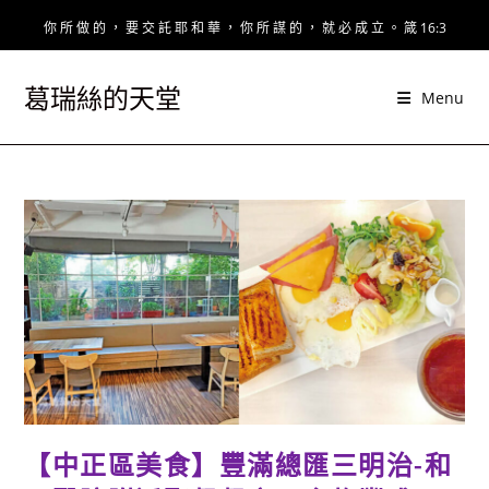
Skip
你 所 做 的 ， 要 交 託 耶 和 華 ， 你 所 謀 的 ， 就 必 成 立 。 箴 16:3
to
content
葛瑞絲的天堂
Menu
【中正區美食】豐滿總匯三明治-和