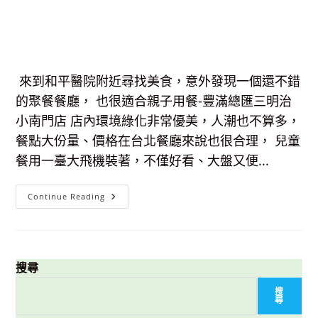
來到和平醫院附近尋找美食，意外發現一個還不錯
的聚餐餐廳， 也很適合親子用餐-豐滿總匯三明治
小南門店 店內環境綠化非常優美，人潮也不算多，
餐點大份量、價格在台北餐廳來說也很合理， 兒童
餐用一臺大飛機裝著，不僅好看、大盤又便...
【中
Continue Reading
正
區
美
食】
豐
滿
總
搜尋
匯
三
搜
明
尋
治-
和