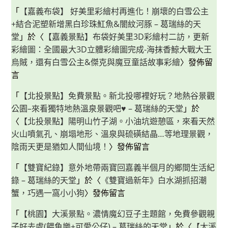
「
【嘉義布袋】 好美里彩繪村再進化！崩壞的白雪公主
+結合泥塑新增黑白珍珠魟魚&闇紋河豚 – 葛瑞絲的天
堂
」於〈
【嘉義景點】布袋好美里3D彩繪村二訪，更新
彩繪圖：全國最大3D立體彩繪圖完成-海抹香鯨大戰大王
烏賊，還有白雪公主&傑克與魔豆童話故事彩繪
〉發佈留
言
「
【北投景點】免費景點。新北投哪裡好玩？地熱谷景觀
公園–來看獨特地熱溫泉景觀吧♥ – 葛瑞絲的天堂
」於
〈
【北投景點】陽明山竹子湖。小油坑遊憩區，來看天然
火山噴氣孔、崩塌地形、溫泉與硫磺結晶…等地理景觀，
陰雨天更是猶如人間仙境！
〉發佈留言
「
【雙寶紀錄】意外地帶兩寶回嘉義半個月的鄉間生活紀
錄 – 葛瑞絲的天堂
」於〈
《雙寶過新年》白水湖抓招潮
蟹，巧遇一窩小小狗
〉發佈留言
「
【桃園】大溪景點。濃情魔幻豆子主題館，免費參觀親
子好去處(餵魚樂+可愛公仔) – 葛瑞絲的天堂
」於〈
【大溪