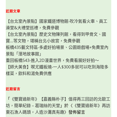
平
醫
院
近期文章
附
近
【台北室內景點】國家鐵道博物館-吹冷氣看火車、員工
聚
餐
澡堂&大禮堂巡禮，免費參觀
餐
廳，
【台北室內景點】歷史文物陳列館，看得到甲骨文、國
食
物
寶…等文物，堪稱台北小故宮，免費參觀
豐
盛、
板橋435藝文特區-多處好拍場景、公園遊戲場+免費室內
價
景點「溼地故事館」
格
合
重回板橋543-進入2D漫畫世界，免費看展好好拍～
理，
環
【師大美食】喫尤鐵板燒-一人$300多就可以吃到海陸多
境
優
樣菜，飲料和湯免費供應
美
近期留言
「
《雙寶過新年》【嘉義縣朴子】值得再三回訪的北歐工
坊，簡單紀錄 – 葛瑞絲的天堂
」於〈
《雙寶過新年》再訪
東石漁人碼頭，人造沙灘真有趣
〉發佈留言