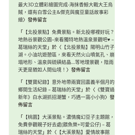
最大3D立體彩繪圖完成-海抹香鯨大戰大王烏
賊，還有白雪公主&傑克與魔豆童話故事彩
繪
〉發佈留言
「
【北投景點】免費景點。新北投哪裡好玩？
地熱谷景觀公園–來看獨特地熱溫泉景觀吧♥ –
葛瑞絲的天堂
」於〈
【北投景點】陽明山竹子
湖。小油坑遊憩區，來看天然火山噴氣孔、崩
塌地形、溫泉與硫磺結晶…等地理景觀，陰雨
天更是猶如人間仙境！
〉發佈留言
「
【雙寶紀錄】意外地帶兩寶回嘉義半個月的
鄉間生活紀錄 – 葛瑞絲的天堂
」於〈
《雙寶過
新年》白水湖抓招潮蟹，巧遇一窩小小狗
〉發
佈留言
「
【桃園】大溪景點。濃情魔幻豆子主題館，
免費參觀親子好去處(餵魚樂+可愛公仔) – 葛
瑞絲的天堂
」於〈
【大溪景點】愛情故事館