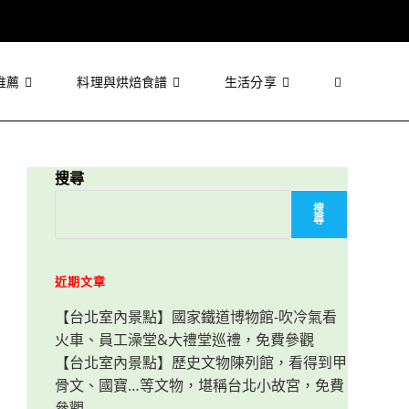
推薦
料理與烘焙食譜
生活分享
Toggle
website
搜尋
搜
尋
search
近期文章
【台北室內景點】國家鐵道博物館-吹冷氣看
火車、員工澡堂&大禮堂巡禮，免費參觀
【台北室內景點】歷史文物陳列館，看得到甲
骨文、國寶…等文物，堪稱台北小故宮，免費
參觀