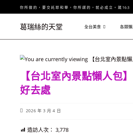
Skip
你 所 做 的 ， 要 交 託 耶 和 華 ， 你 所 謀 的 ， 就 必 成 立 。 箴 16:3
to
content
葛瑞絲的天堂
全台美食
各類懶
【台北室內景點懶人包】
好去處
Post
2026 年 3 月 4 日
published:
造訪人次：
3,778