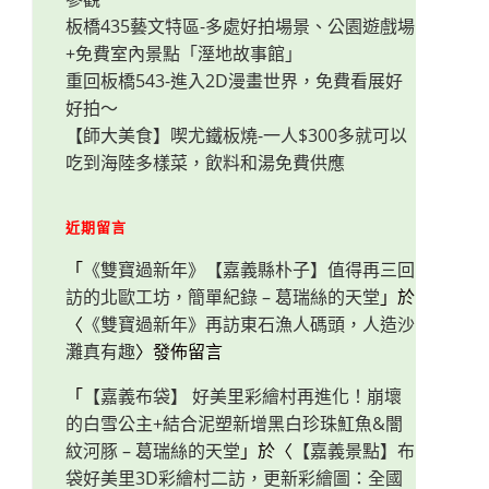
板橋435藝文特區-多處好拍場景、公園遊戲場
+免費室內景點「溼地故事館」
重回板橋543-進入2D漫畫世界，免費看展好
好拍～
【師大美食】喫尤鐵板燒-一人$300多就可以
吃到海陸多樣菜，飲料和湯免費供應
近期留言
「
《雙寶過新年》【嘉義縣朴子】值得再三回
訪的北歐工坊，簡單紀錄 – 葛瑞絲的天堂
」於
〈
《雙寶過新年》再訪東石漁人碼頭，人造沙
灘真有趣
〉發佈留言
「
【嘉義布袋】 好美里彩繪村再進化！崩壞
的白雪公主+結合泥塑新增黑白珍珠魟魚&闇
紋河豚 – 葛瑞絲的天堂
」於〈
【嘉義景點】布
袋好美里3D彩繪村二訪，更新彩繪圖：全國