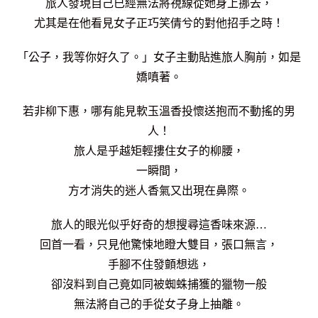
旅人發現自己已經無法將視線從她身上挪去，
尤其是在他看見女子正巧笑倩兮的對他招手之時！
「公子，我等你好久了。」女子主動貼進旅人胸前，如是
嬌嗔著。
若非柳下惠，哪有能見軟玉溫香投懷送抱而不動搖的男
人！
旅人是乎越矩輕摟住女子的柳腰，
一瞬間，
方才消失的迷人香氣又出現在鼻際。
旅人的眼光似乎好奇的想搜尋這香味來源…
回首一看，只見他驚悚地瞪大雙目，張口無言，
手腳不住發顫想逃，
卻沒料到自己竟如同被蜘蛛捕獲的獵物一般
無法將自己的手從女子身上抽離。