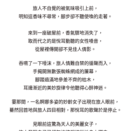
旅人不自覺的被氣味吸引上前，
明知這香味不尋常，腳步卻不聽使喚的走著。
來到一座破屋前，香氣驟地消失了，
取而代之的是悅耳動聽的女性嗓音，
從屋裡傳開卻不見佳人倩影。
吞嚥了一下唾沫，旅人情難自禁的循聲而入，
手揭開無數張蜘蛛網成的簾幕，
腳踏過滿地參差不齊的枯木，
耳邊漸近的美妙旋律令他聽得心醉神迷。
霎那間，一名婀娜多姿的妙齡女子出現在旅人眼前，
驀然回首地與旅人四目相對，那悅耳的歌聲於是停止。
見眼前這驚為天人的美麗女子，