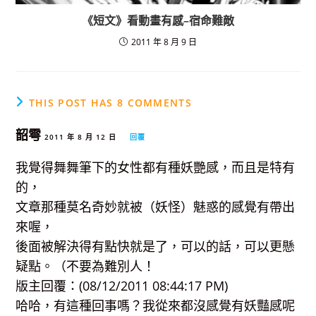
《短文》看動畫有感–宿命難敵
2011 年 8 月 9 日
THIS POST HAS 8 COMMENTS
韶雩
2011 年 8 月 12 日
回覆
我覺得舞舞筆下的女性都有種妖艷感，而且是特有
的，
文章那種莫名奇妙就被（妖怪）魅惑的感覺有帶出
來喔，
後面被解決得有點快就是了，可以的話，可以更懸
疑點。（不要為難別人！
版主回覆：(08/12/2011 08:44:17 PM)
哈哈，有這種回事嗎？我從來都沒感覺有妖豔感呢