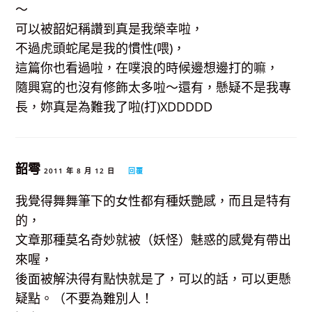
～
可以被韶妃稱讚到真是我榮幸啦，
不過虎頭蛇尾是我的慣性(喂)，
這篇你也看過啦，在噗浪的時候邊想邊打的嘛，
隨興寫的也沒有修飾太多啦～還有，懸疑不是我專
長，妳真是為難我了啦(打)XDDDDD
韶雩
2011 年 8 月 12 日
回覆
我覺得舞舞筆下的女性都有種妖艷感，而且是特有
的，
文章那種莫名奇妙就被（妖怪）魅惑的感覺有帶出
來喔，
後面被解決得有點快就是了，可以的話，可以更懸
疑點。（不要為難別人！