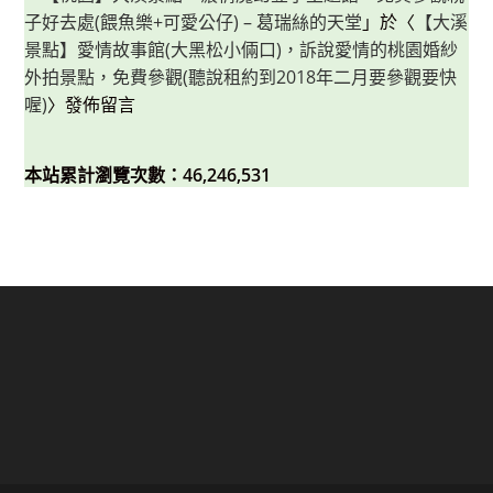
子好去處(餵魚樂+可愛公仔) – 葛瑞絲的天堂
」於〈
【大溪
景點】愛情故事館(大黑松小倆口)，訴說愛情的桃園婚紗
外拍景點，免費參觀(聽說租約到2018年二月要參觀要快
喔)
〉發佈留言
本站累計瀏覽次數：46,246,531