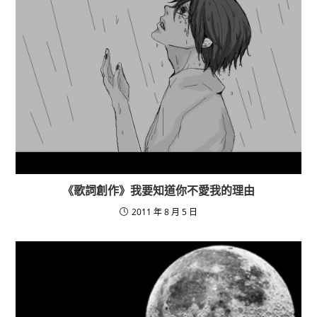
《歌詞創作》我要知道你不愛我的理由
2011 年 8 月 5 日