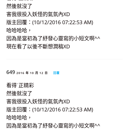
然後就沒了
害我很投入妖怪的氣氛內XD
版主回覆：(10/12/2016 07:22:53 AM)
哈哈哈哈，
因為是當初為了紓發心靈寫的小短文啊^^
現在看了以後不斷想潤稿XD
649
2016 年 10 月 12 日
回覆
看得ˋ正精彩
然後就沒了
害我很投入妖怪的氣氛內XD
版主回覆：(10/12/2016 07:22:53 AM)
哈哈哈哈，
因為是當初為了紓發心靈寫的小短文啊^^