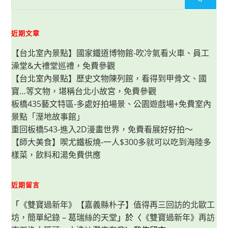
近期文章
【台北室內景點】國家鐵道博物館-吹冷氣看火車、員工
澡堂&大禮堂巡禮，免費參觀
【台北室內景點】歷史文物陳列館，看得到甲骨文、國
寶…等文物，堪稱台北小故宮，免費參觀
板橋435藝文特區-多處好拍場景、公園遊戲場+免費室內
景點「溼地故事館」
重回板橋543-進入2D漫畫世界，免費看展好好拍～
【師大美食】喫尤鐵板燒-一人$300多就可以吃到海陸多
樣菜，飲料和湯免費供應
近期留言
「
《雙寶過新年》【嘉義縣朴子】值得再三回訪的北歐工
坊，簡單紀錄 – 葛瑞絲的天堂
」於〈
《雙寶過新年》再訪