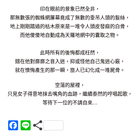
印在眼前的景象已然全非，
那無數張的蜘蛛網簾幕竟成了無數的垂吊人頭的髮絲，
地上剛剛踏過的枯木原來是一堆令人頭皮發麻的白骨，
而他傻傻地自動成為天羅地網中的囊取之物。
此時所有的後悔都成枉然，
錯在他對靡靡之音入迷，抑或怪他自己鬼迷心竅，
就在懊悔產生的那一瞬，旅人已幻化成一堆屍骨。
空蕩的屋裡，
只見女子得意地抹去嘴角的血跡，繼續泰然的哼唱起歌，
等待下一位的不請自來…
F
Li
a
n