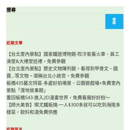
搜尋
搜
尋
近期文章
【台北室內景點】國家鐵道博物館-吹冷氣看火車、員工
澡堂&大禮堂巡禮，免費參觀
【台北室內景點】歷史文物陳列館，看得到甲骨文、國
寶…等文物，堪稱台北小故宮，免費參觀
板橋435藝文特區-多處好拍場景、公園遊戲場+免費室內
景點「溼地故事館」
重回板橋543-進入2D漫畫世界，免費看展好好拍～
【師大美食】喫尤鐵板燒-一人$300多就可以吃到海陸多
樣菜，飲料和湯免費供應
近期留言