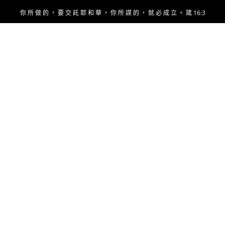
Skip
你 所 做 的 ， 要 交 託 耶 和 華 ， 你 所 謀 的 ， 就 必 成 立 。 箴 16:3
to
content