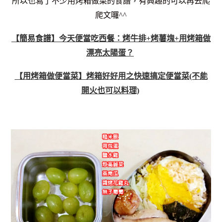
所以也寫了不少用烤箱做菜的食譜，有興趣的可以再去爬
爬文囉^^
【簡易食譜】今天便當吃西餐：烤牛排+烤薯塊+用烤箱做
漂亮太陽蛋？
【用烤箱做便當菜】烤箱好好用之快速搞定便當菜(不能
開火也可以料理)