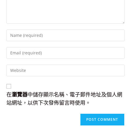
Enter
your
name
Enter
or
your
username
email
to
Enter
address
comment
your
to
website
comment
URL
(optional)
在
瀏覽器
中儲存顯示名稱、電子郵件地址及個人網
站網址，以供下次發佈留言時使用。