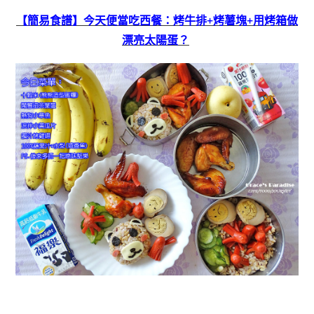
【簡易食譜】今天便當吃西餐：烤牛排+烤薯塊+用烤箱做
漂亮太陽蛋？