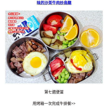
味的沙茶牛肉炒烏龍
第七週便當
用烤箱一次完成牛排餐>>