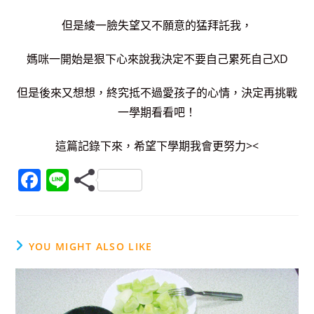
但是綾一臉失望又不願意的猛拜託我，
媽咪一開始是狠下心來說我決定不要自己累死自己XD
但是後來又想想，終究抵不過愛孩子的心情，
決定再挑戰
一學期看看吧！
這篇記錄下來，希望下學期我會更努力><
F
Li
a
n
c
e
e
YOU MIGHT ALSO LIKE
b
o