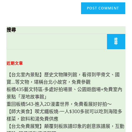
搜尋
搜
尋
近期文章
【台北室內景點】歷史文物陳列館，看得到甲骨文、國
寶…等文物，堪稱台北小故宮，免費參觀
板橋435藝文特區-多處好拍場景、公園遊戲場+免費室內
景點「溼地故事館」
重回板橋543-進入2D漫畫世界，免費看展好好拍～
【師大美食】喫尤鐵板燒-一人$300多就可以吃到海陸多
樣菜，飲料和湯免費供應
【台北免費展覽】顛覆刻板族譜印象的創意族譜展，互動