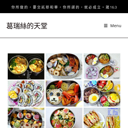
Skip
你 所 做 的 ， 要 交 託 耶 和 華 ， 你 所 謀 的 ， 就 必 成 立 。 箴 16:3
to
content
葛瑞絲的天堂
Menu