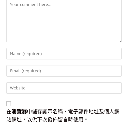
Comment
Enter
your
name
Enter
or
your
username
email
to
Enter
address
comment
your
to
website
comment
URL
(optional)
在
瀏覽器
中儲存顯示名稱、電子郵件地址及個人網
站網址，以供下次發佈留言時使用。