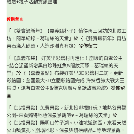
體驗+親子活動資訊整理
近期留言
「
《雙寶過新年》【嘉義縣朴子】值得再三回訪的北歐工
坊，簡單紀錄 – 葛瑞絲的天堂
」於〈
《雙寶過新年》再訪
東石漁人碼頭，人造沙灘真有趣
〉發佈留言
「
【嘉義布袋】 好美里彩繪村再進化！崩壞的白雪公主
+結合泥塑新增黑白珍珠魟魚&闇紋河豚 – 葛瑞絲的天
堂
」於〈
【嘉義景點】布袋好美里3D彩繪村二訪，更新
彩繪圖：全國最大3D立體彩繪圖完成-海抹香鯨大戰大王
烏賊，還有白雪公主&傑克與魔豆童話故事彩繪
〉發佈留
言
「
【北投景點】免費景點。新北投哪裡好玩？地熱谷景觀
公園–來看獨特地熱溫泉景觀吧♥ – 葛瑞絲的天堂
」於
〈
【北投景點】陽明山竹子湖。小油坑遊憩區，來看天然
火山噴氣孔、崩塌地形、溫泉與硫磺結晶…等地理景觀，