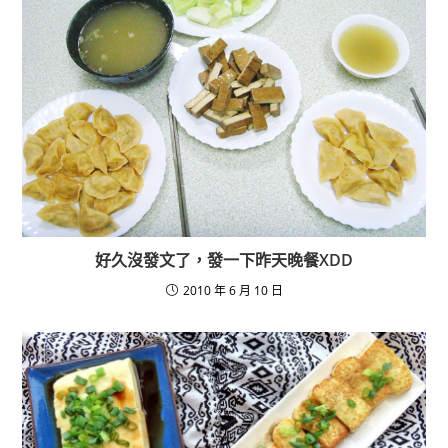
o
k
好久沒發文了，發一下昨天晚餐XDD
2010 年 6 月 10 日