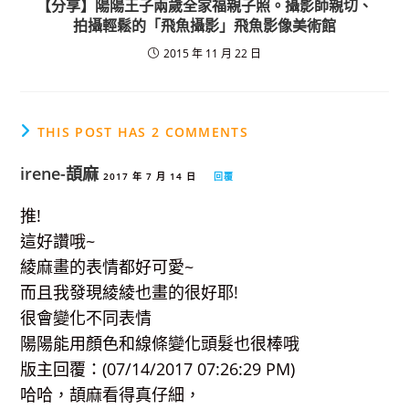
【分享】陽陽王子兩歲全家福親子照。攝影師親切、
拍攝輕鬆的「飛魚攝影」飛魚影像美術館
2015 年 11 月 22 日
THIS POST HAS 2 COMMENTS
irene-頡麻
2017 年 7 月 14 日
回覆
推!
這好讚哦~
綾麻畫的表情都好可愛~
而且我發現綾綾也畫的很好耶!
很會變化不同表情
陽陽能用顏色和線條變化頭髮也很棒哦
版主回覆：(07/14/2017 07:26:29 PM)
哈哈，頡麻看得真仔細，