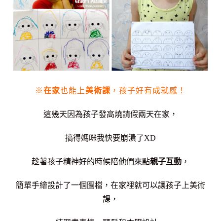
※
在家
也能上
美術課
，孩子好有成就感！
這幾天因為孩子發高燒請假兩天在家，
搞得媽咪我快要崩潰了XD
趁著孩子精神好的時候陪他們來點
親子互動
，
簡單手繪設計了一個圖檔，在家裡就可以讓孩子上美術
課，