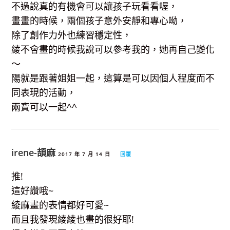
不過說真的有機會可以讓孩子玩看看喔，
畫畫的時候，兩個孩子意外安靜和專心呦，
除了創作力外也練習穩定性，
綾不會畫的時候我說可以參考我的，她再自己變化
～
陽就是跟著姐姐一起，這算是可以因個人程度而不
同表現的活動，
兩寶可以一起^^
irene-頡麻
2017 年 7 月 14 日
回覆
推!
這好讚哦~
綾麻畫的表情都好可愛~
而且我發現綾綾也畫的很好耶!