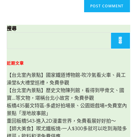
搜尋
搜
尋
近期文章
【台北室內景點】國家鐵道博物館-吹冷氣看火車、員工
澡堂&大禮堂巡禮，免費參觀
【台北室內景點】歷史文物陳列館，看得到甲骨文、國
寶…等文物，堪稱台北小故宮，免費參觀
板橋435藝文特區-多處好拍場景、公園遊戲場+免費室內
景點「溼地故事館」
重回板橋543-進入2D漫畫世界，免費看展好好拍～
【師大美食】喫尤鐵板燒-一人$300多就可以吃到海陸多
樣菜，飲料和湯免費供應