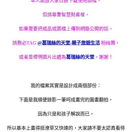
本人開放大家自由下載使用圖檔，
但請尊重智慧財產權，
如果需要把成品或圖檔上傳到網路公開的話，
請務必TAG
@葛瑞絲的天堂-親子旅遊生活
粉絲團，
或者是標明圖片出處為
葛瑞絲的天堂
，謝謝！
我的檔案其實是設計成兩個部份：
下面是我順便錄影一筆呵成畫完的圖畫翻拍，
因為只是和孩子解說而已，
所以基本上畫得挺潦草又快速的，大家請不要太認真看待