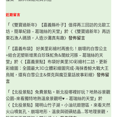
近期留言
「
《雙寶過新年》【嘉義縣朴子】值得再三回訪的北歐工
坊，簡單紀錄 – 葛瑞絲的天堂
」於〈
《雙寶過新年》再訪
東石漁人碼頭，人造沙灘真有趣
〉發佈留言
「
【嘉義布袋】 好美里彩繪村再進化！崩壞的白雪公主
+結合泥塑新增黑白珍珠魟魚&闇紋河豚 – 葛瑞絲的天
堂
」於〈
【嘉義景點】布袋好美里3D彩繪村二訪，更新
彩繪圖：全國最大3D立體彩繪圖完成-海抹香鯨大戰大王
烏賊，還有白雪公主&傑克與魔豆童話故事彩繪
〉發佈留
言
「
【北投景點】免費景點。新北投哪裡好玩？地熱谷景觀
公園–來看獨特地熱溫泉景觀吧♥ – 葛瑞絲的天堂
」於
〈
【北投景點】陽明山竹子湖。小油坑遊憩區，來看天然
火山噴氣孔、崩塌地形、溫泉與硫磺結晶…等地理景觀，