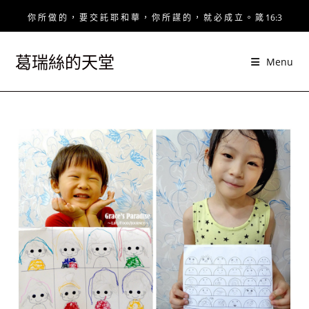
Skip
你 所 做 的 ， 要 交 託 耶 和 華 ， 你 所 謀 的 ， 就 必 成 立 。 箴 16:3
to
content
葛瑞絲的天堂
Menu