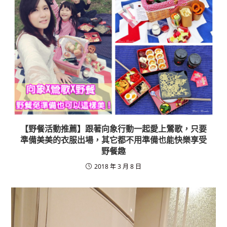
o
k
【野餐活動推薦】跟著向象行動一起愛上鶯歌，只要
準備美美的衣服出場，其它都不用準備也能快樂享受
野餐趣
2018 年 3 月 8 日