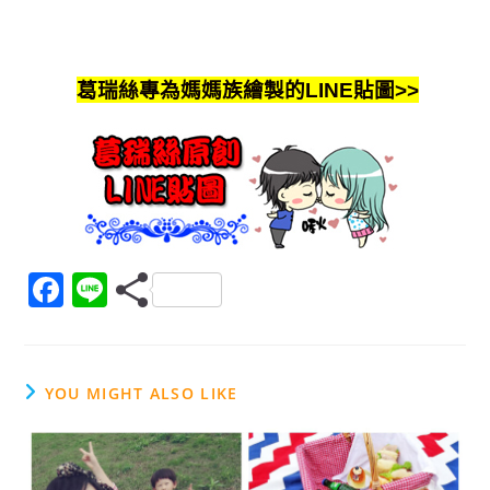
葛瑞絲專為媽媽族繪製的LINE貼圖>>
F
Li
a
n
c
e
e
YOU MIGHT ALSO LIKE
b
o