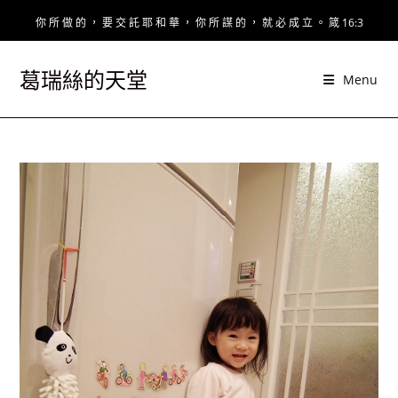
Skip
你 所 做 的 ， 要 交 託 耶 和 華 ， 你 所 謀 的 ， 就 必 成 立 。 箴 16:3
to
content
葛瑞絲的天堂
Menu