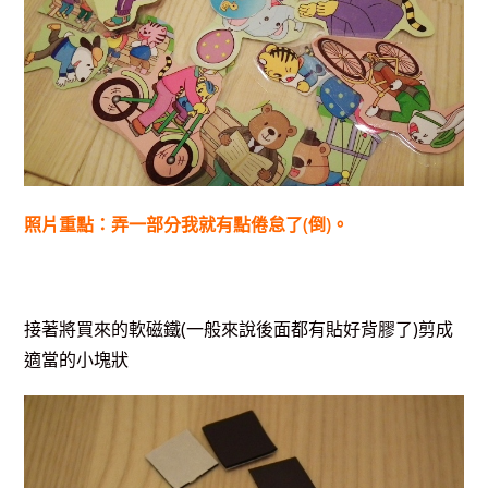
照片重點：弄一部分我就有點倦怠了(倒)。
接著將買來的軟磁鐵(一般來說後面都有貼好背膠了)剪成
適當的小塊狀