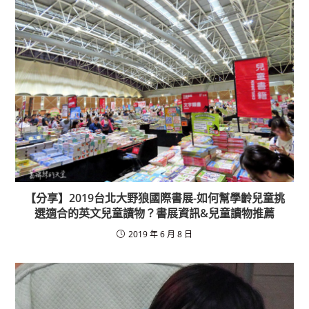
o
k
【分享】2019台北大野狼國際書展-如何幫學齡兒童挑
選適合的英文兒童讀物？書展資訊&兒童讀物推薦
2019 年 6 月 8 日