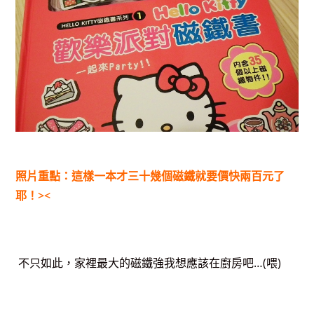
照片重點：這樣一本才三十幾個磁鐵就要價快兩百元了
耶！><
不只如此，家裡最大的磁鐵強我想應該在廚房吧…(喂)