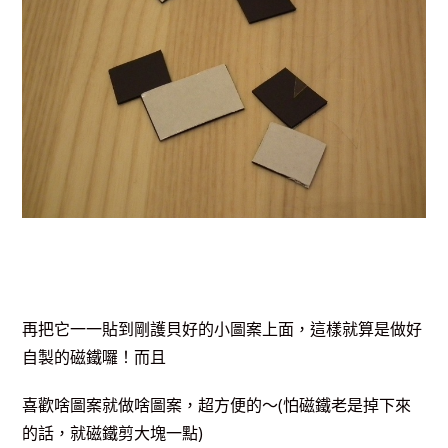
再把它一一貼到剛護貝好的小圖案上面，這樣就算是做好
自製的磁鐵囉！而且
喜歡啥圖案就做啥圖案，超方便的～(怕磁鐵老是掉下來
的話，就磁鐵剪大塊一點)