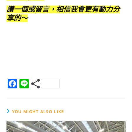
讚一個或留言，相信我會更有動力分
享的～
F
Li
a
n
c
e
e
YOU MIGHT ALSO LIKE
b
o