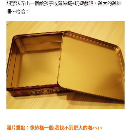
想辦法弄出一個給孩子收藏磁鐵+玩遊戲吧，越大的越帥
哩～哈哈。
照片重點：像這樣一個(我找不到更大的啦><)。