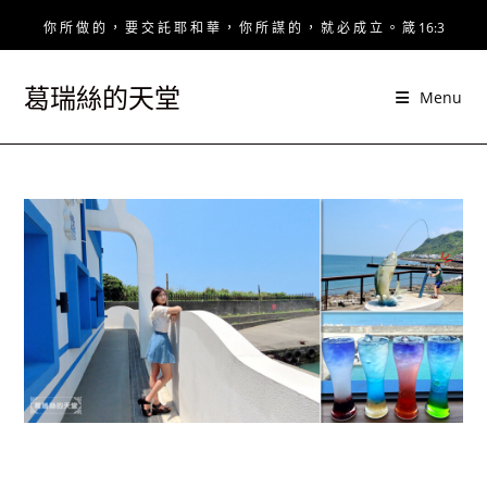
Skip
你 所 做 的 ， 要 交 託 耶 和 華 ， 你 所 謀 的 ， 就 必 成 立 。 箴 16:3
to
content
葛瑞絲的天堂
Menu