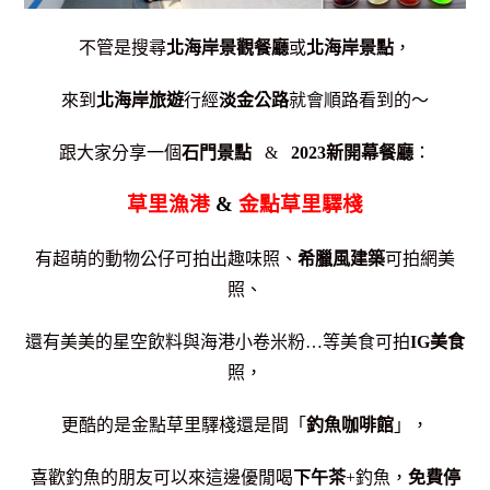
不管是搜尋
北海岸景觀餐廳
或
北海岸景點
，
來到
北海岸旅遊
行經
淡金公路
就會順路看到的～
跟大家分享一個
石門景點
&
2023新開幕餐廳
：
草里漁港
&
金點草里驛棧
有超萌的動物公仔可拍出趣味照、
希臘風建築
可拍網美
照、
還有美美的星空飲料與海港小卷米粉…等美食可拍
IG美食
照，
更酷的是金點草里驛棧還是間「
釣魚咖啡館
」
，
喜歡釣魚的朋友可以來這邊優閒喝
下午茶
+釣魚，
免費停