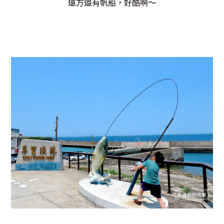
遠方還有帆船，好酷啊～