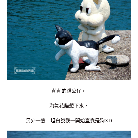
萌萌的貓公仔，
淘氣
花貓想下水，
另外一隻…坦白說我一開始直覺是狗XD