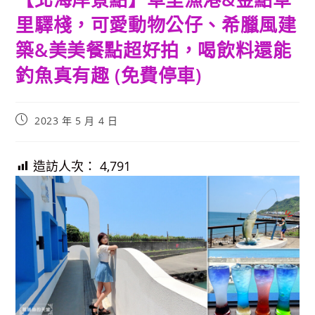
里驛棧，可愛動物公仔、希臘風建
築&美美餐點超好拍，喝飲料還能
釣魚真有趣 (免費停車)
Post
2023 年 5 月 4 日
published:
造訪人次：
4,791