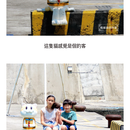
這隻貓感覺是個釣客