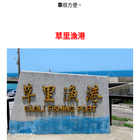
車
很方便。
草里漁港