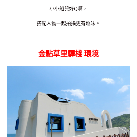
小小船兒好Q啊，
搭配人物一起拍攝更有趣味。
金點草里驛棧 環境