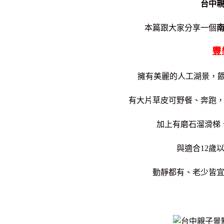
台中
本篇跟大家分享一個
豐
擁有美麗的人工湖景，
有大片草皮可野餐、奔跑
加上有磨石溜滑梯
與適合12歲
動靜都有、老少皆