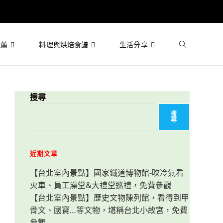
推薦
料理與烘焙食譜
生活分享
Toggle
website
搜尋
搜
尋
search
近期文章
【台北室內景點】國家鐵道博物館-吹冷氣看
火車、員工澡堂&大禮堂巡禮，免費參觀
【台北室內景點】歷史文物陳列館，看得到甲
骨文、國寶…等文物，堪稱台北小故宮，免費
參觀