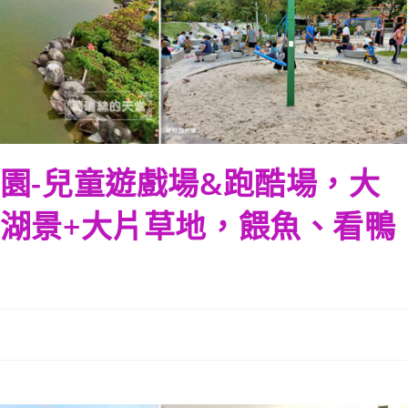
園-兒童遊戲場&跑酷場，大
湖景+大片草地，餵魚、看鴨