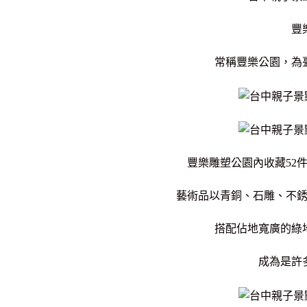
豐
常稱豐樂公園，為
豐樂雕塑公園內
收藏52
藝術品以青銅、石雕、不
搭配佔地寬廣的綠地
成為是許