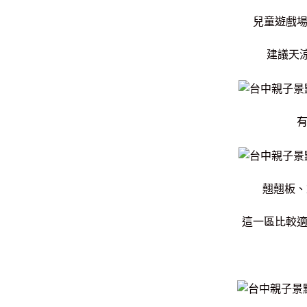
兒童遊戲
建議天
翹翹板、
這一區比較