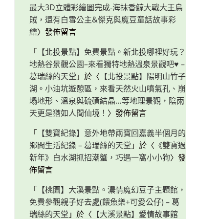
最大3D立體彩繪圖完成-海抹香鯨大戰大王烏
賊，還有白雪公主&傑克與魔豆童話故事彩
繪
〉發佈留言
「
【北投景點】免費景點。新北投哪裡好玩？
地熱谷景觀公園–來看獨特地熱溫泉景觀吧♥ –
葛瑞絲的天堂
」於〈
【北投景點】陽明山竹子
湖。小油坑遊憩區，來看天然火山噴氣孔、崩
塌地形、溫泉與硫磺結晶…等地理景觀，陰雨
天更是猶如人間仙境！
〉發佈留言
「
【雙寶紀錄】意外地帶兩寶回嘉義半個月的
鄉間生活紀錄 – 葛瑞絲的天堂
」於〈
《雙寶過
新年》白水湖抓招潮蟹，巧遇一窩小小狗
〉發
佈留言
「
【桃園】大溪景點。濃情魔幻豆子主題館，
免費參觀親子好去處(餵魚樂+可愛公仔) – 葛
瑞絲的天堂
」於〈
【大溪景點】愛情故事館