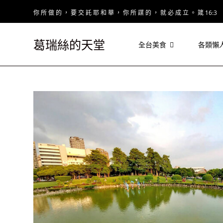
Skip
你 所 做 的 ， 要 交 託 耶 和 華 ， 你 所 謀 的 ， 就 必 成 立 。 箴 16:3
to
content
葛瑞絲的天堂
全台美食
各類懶