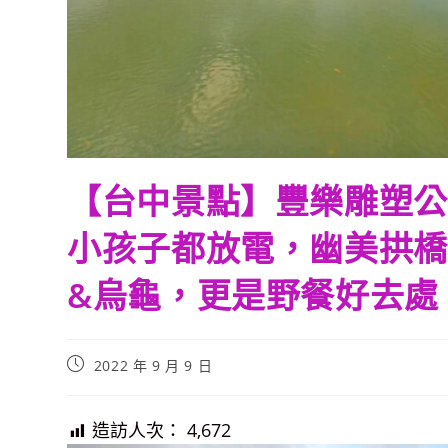
【台中景點】豐樂雕塑公
小孩子都放電，幽美拱橋
&烏龜，更是野餐好去處
Post
2022 年 9 月 9 日
published:
造訪人次：
4,672