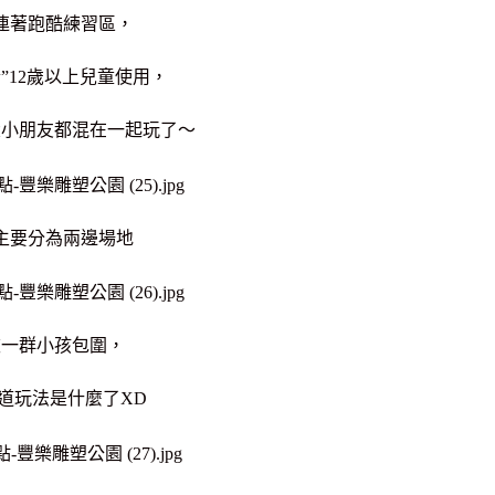
連著跑酷練習區，
”12歲以上兒童使用，
大小朋友都混在一起玩了～
主要分為兩邊場地
被一群小孩包圍，
道玩法是什麼了XD