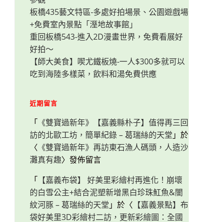
板橋435藝文特區-多處好拍場景、公園遊戲場
+免費室內景點「溼地故事館」
重回板橋543-進入2D漫畫世界，免費看展好
好拍～
【師大美食】喫尤鐵板燒-一人$300多就可以
吃到海陸多樣菜，飲料和湯免費供應
近期留言
「
《雙寶過新年》【嘉義縣朴子】值得再三回
訪的北歐工坊，簡單紀錄 – 葛瑞絲的天堂
」於
〈
《雙寶過新年》再訪東石漁人碼頭，人造沙
灘真有趣
〉發佈留言
「
【嘉義布袋】 好美里彩繪村再進化！崩壞
的白雪公主+結合泥塑新增黑白珍珠魟魚&闇
紋河豚 – 葛瑞絲的天堂
」於〈
【嘉義景點】布
袋好美里3D彩繪村二訪，更新彩繪圖：全國