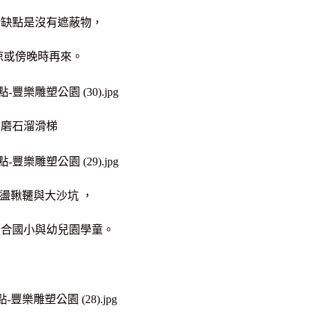
場缺點是沒有遮蔽物，
涼或傍晚時再來。
有磨石溜滑梯
盪鞦韆與大沙坑 ，
適合國小與幼兒園學童。