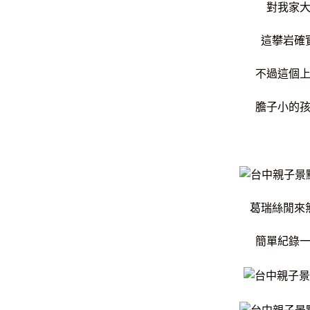
對我家
這攀岩確
不過這個
膽子小的
葛瑞絲閒來
簡單紀錄