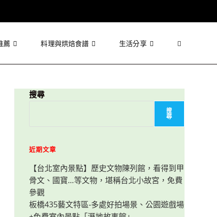
推薦
料理與烘焙食譜
生活分享
Toggle
website
搜尋
搜
尋
search
近期文章
【台北室內景點】歷史文物陳列館，看得到甲
骨文、國寶…等文物，堪稱台北小故宮，免費
參觀
板橋435藝文特區-多處好拍場景、公園遊戲場
+免費室內景點「溼地故事館」