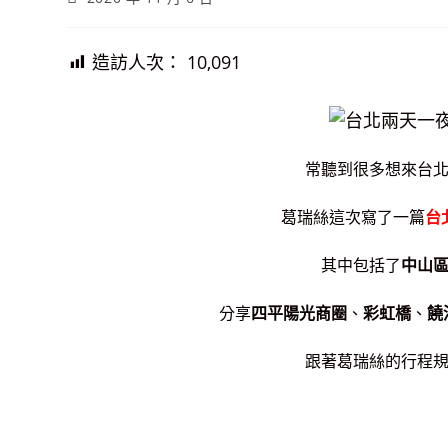
published:
造訪人次：
10,091
常聽到很多想來台
葛瑞絲這次寫了一篇
台
其中包括了
中山
分享
四平陽光商圈
、
彩虹橋
、
饒
跟著葛瑞絲的行程