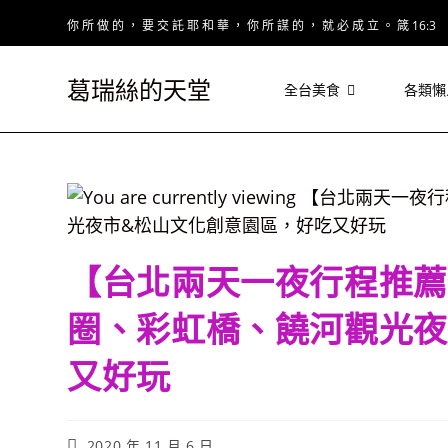
Skip
你 所 做 的 ， 要 交 託 耶 和 華 ， 你 所 謀 的 ， 就 必 成 立 。 箴 16:3
to
content
葛瑞絲的天堂
全台美食
各類懶
【台北兩天一夜行程推薦
圈、彩虹橋、饒河觀光夜
又好玩
Post
2020 年 11 月 6 日