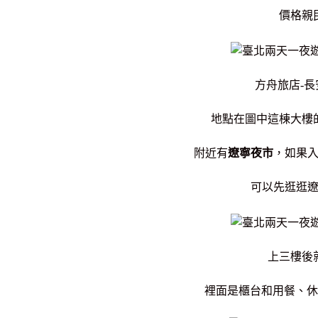
價格親
方舟旅店-
地點在圖中這棟大樓
附近有
遼寧夜市
，如果
可以先逛逛
上三樓後
裡面是櫃台和用餐、