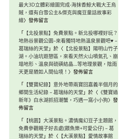
最大3D立體彩繪圖完成-海抹香鯨大戰大王烏
賊，還有白雪公主&傑克與魔豆童話故事彩
繪
〉發佈留言
「
【北投景點】免費景點。新北投哪裡好玩？
地熱谷景觀公園–來看獨特地熱溫泉景觀吧♥ –
葛瑞絲的天堂
」於〈
【北投景點】陽明山竹子
湖。小油坑遊憩區，來看天然火山噴氣孔、崩
塌地形、溫泉與硫磺結晶…等地理景觀，陰雨
天更是猶如人間仙境！
〉發佈留言
「
【雙寶紀錄】意外地帶兩寶回嘉義半個月的
鄉間生活紀錄 – 葛瑞絲的天堂
」於〈
《雙寶過
新年》白水湖抓招潮蟹，巧遇一窩小小狗
〉發
佈留言
「
【桃園】大溪景點。濃情魔幻豆子主題館，
免費參觀親子好去處(餵魚樂+可愛公仔) – 葛
瑞絲的天堂
」於〈
【大溪景點】愛情故事館