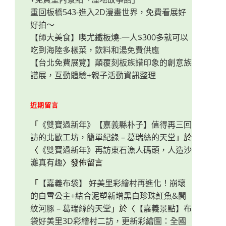
重回板橋543-進入2D漫畫世界，免費看展好
好拍～
【師大美食】喫尤鐵板燒-一人$300多就可以
吃到海陸多樣菜，飲料和湯免費供應
【台北免費展覽】顛覆刻板族譜印象的創意族
譜展，互動體驗+親子活動資訊整理
近期留言
「
《雙寶過新年》【嘉義縣朴子】值得再三回
訪的北歐工坊，簡單紀錄 – 葛瑞絲的天堂
」於
〈
《雙寶過新年》再訪東石漁人碼頭，人造沙
灘真有趣
〉發佈留言
「
【嘉義布袋】 好美里彩繪村再進化！崩壞
的白雪公主+結合泥塑新增黑白珍珠魟魚&闇
紋河豚 – 葛瑞絲的天堂
」於〈
【嘉義景點】布
袋好美里3D彩繪村二訪，更新彩繪圖：全國