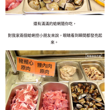
還有滿滿的蛤蜊隨你吃，
對我家兩個蛤蜊控小朋友來說，眼睛看到瞬間都發亮起
來。