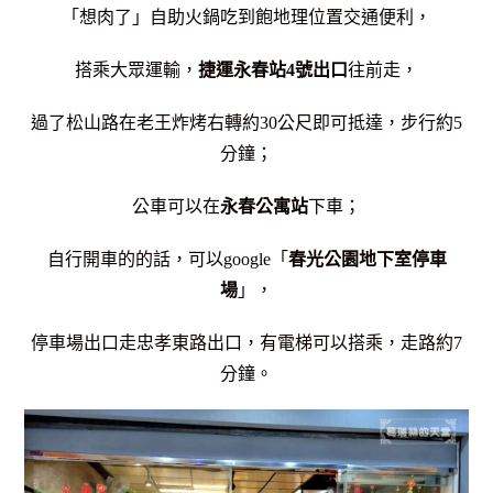
「想肉了」自助火鍋吃到飽地理位置交通便利，
搭乘大眾運輸，
捷運永春站4號出口
往前走，
過了松山路在老王炸烤右轉約30公尺即可抵達，步行約5
分鐘；
公車可以在
永春公寓站
下車；
自行開車的的話，可以google「
春光公園地下室停車
場
」，
停車場出口走忠孝東路出口，有電梯可以搭乘，
走路約7
分鐘。