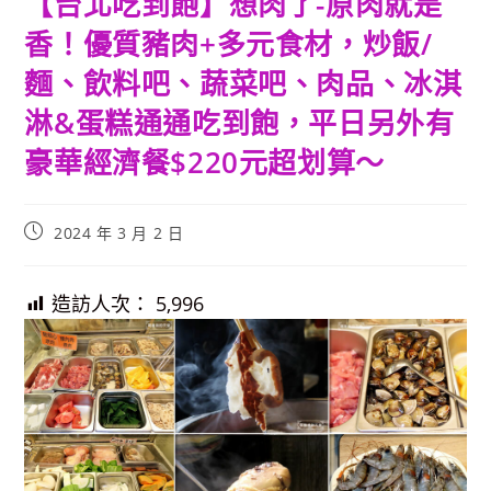
【台北吃到飽】想肉了-原肉就是
香！優質豬肉+多元食材，炒飯/
麵、飲料吧、蔬菜吧、肉品、冰淇
淋&蛋糕通通吃到飽，平日另外有
豪華經濟餐$220元超划算～
Post
2024 年 3 月 2 日
published:
造訪人次：
5,996