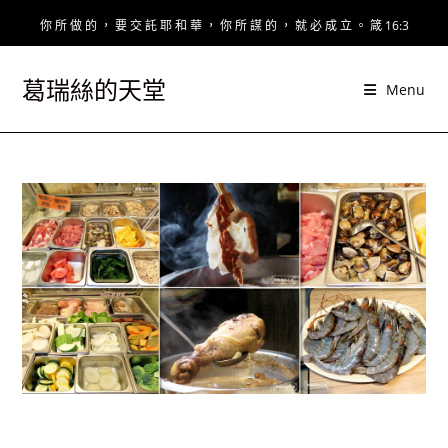
Skip
你 所 做 的 ， 要 交 託 耶 和 華 ， 你 所 謀 的 ， 就 必 成 立 。 箴 16:3
to
content
葛瑞絲的天堂
Menu