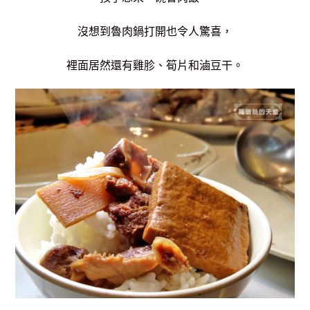
沒想到魯肉鍋打開也令人驚喜，
裡面居然還有雞胗、筍片和滷豆干。