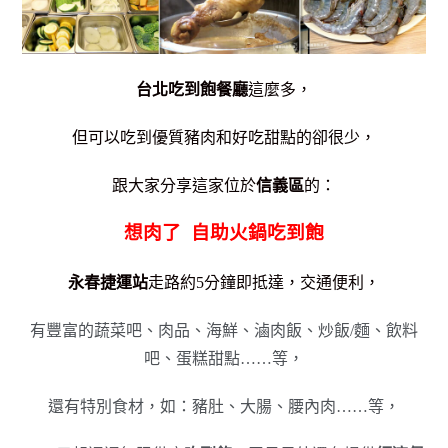
台北吃到飽餐廳
這麼多，
但可以吃到優質豬肉和好吃甜點的卻很少，
跟大家分享這家位於
信義區
的：
想肉了 自助火鍋吃到飽
永春捷運站
走路約5分鐘即抵達，交通便利，
有豐富的蔬菜吧、肉品、海鮮、滷肉飯、炒飯/麵、飲料
吧、蛋糕甜點……等，
還有特別食材，如：豬肚、大腸、腰內肉……等，