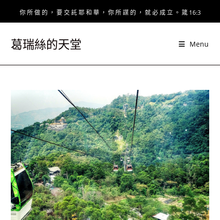
Skip
你 所 做 的 ， 要 交 託 耶 和 華 ， 你 所 謀 的 ， 就 必 成 立 。 箴 16:3
to
content
葛瑞絲的天堂
Menu