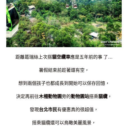
距離葛瑞絲上次搭
貓空纜車
應是五年前的事 了…
暑假結束前趁著還有空，
想到兩個孩子也都成長到開始可以保存回憶，
決定再前往
木柵動物園
旁的
動物園站
搭乘
貓纜
，
發現
台北市民
有優惠真的很超值，
搭乘貓纜還可以鳥瞰美麗風景，