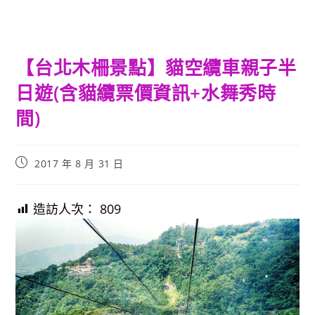
【台北木柵景點】貓空纜車親子半
日遊(含貓纜票價資訊+水舞秀時
間)
Post
2017 年 8 月 31 日
published:
造訪人次：
809