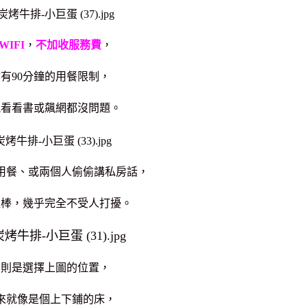
IFI
，
不加收服務費
，
有90分鐘的用餐限制，
能看看書或飆網都沒問題。
用餐、
或兩個人偷偷講私房話，
超棒，幾乎
完全不受人打擾。
口則是選擇上圖的位置，
來就像是個上下鋪的床，