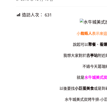
published:
造訪人次：
631
小
蜘蛛人
表示來
說起可以
聚餐
、
看
我想大家對於
古亭站
附近
不過今天葛瑞
就是
水牛城美式
以後要找
小巨蛋美食
或是到
水牛城美式炭烤牛排-小