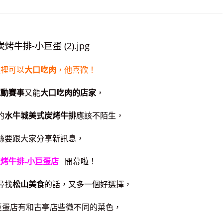
這裡可以
大口吃肉
，他喜歡！
運動賽事
又能
大口吃肉的店家
，
的
水牛城美式炭烤牛排
應該不陌生，
絲要跟大家分享新訊息，
炭烤牛排-小巨蛋店
開幕啦！
尋找
松山美食
的話，又多一個好選擇，
巨蛋店有和古亭店些微不同的菜色，