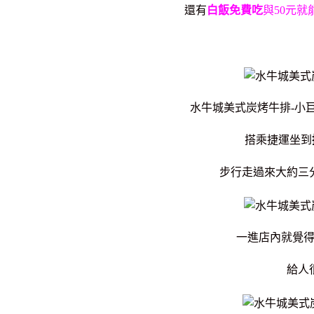
還有
白飯免費吃
與50元就
水牛城美式炭烤牛排-小
搭乘捷運坐到
步行走過來大約三
一進店內就覺
給人