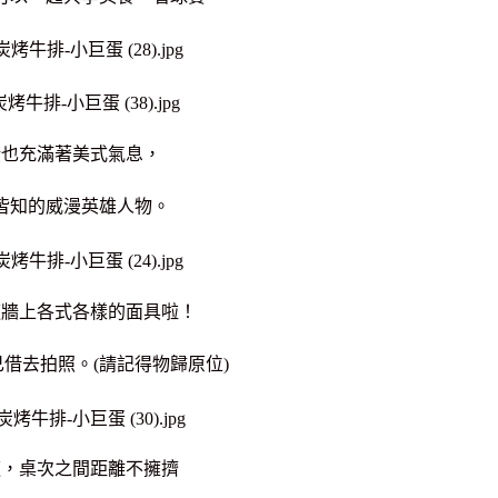
潢也充滿著美式氣息，
皆知的威漫英雄人物。
這牆上各式各樣的面具啦！
借去拍照。(請記得物歸原位)
適，桌次之間距離不擁擠