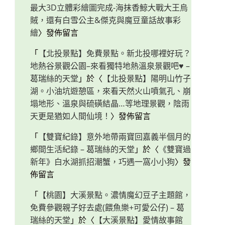
最大3D立體彩繪圖完成-海抹香鯨大戰大王烏
賊，還有白雪公主&傑克與魔豆童話故事彩
繪
〉發佈留言
「
【北投景點】免費景點。新北投哪裡好玩？
地熱谷景觀公園–來看獨特地熱溫泉景觀吧♥ –
葛瑞絲的天堂
」於〈
【北投景點】陽明山竹子
湖。小油坑遊憩區，來看天然火山噴氣孔、崩
塌地形、溫泉與硫磺結晶…等地理景觀，陰雨
天更是猶如人間仙境！
〉發佈留言
「
【雙寶紀錄】意外地帶兩寶回嘉義半個月的
鄉間生活紀錄 – 葛瑞絲的天堂
」於〈
《雙寶過
新年》白水湖抓招潮蟹，巧遇一窩小小狗
〉發
佈留言
「
【桃園】大溪景點。濃情魔幻豆子主題館，
免費參觀親子好去處(餵魚樂+可愛公仔) – 葛
瑞絲的天堂
」於〈
【大溪景點】愛情故事館