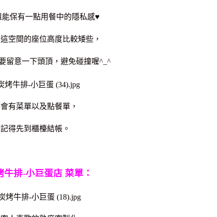
還能保有一點用餐中的隱私感♥
是這空間的座位高度比較矮些，
要留意一下頭頂，避免碰撞喔^_^
都會有菜單以及點餐單，
請記得先到櫃檯結帳。
牛排-小巨蛋店 菜單：