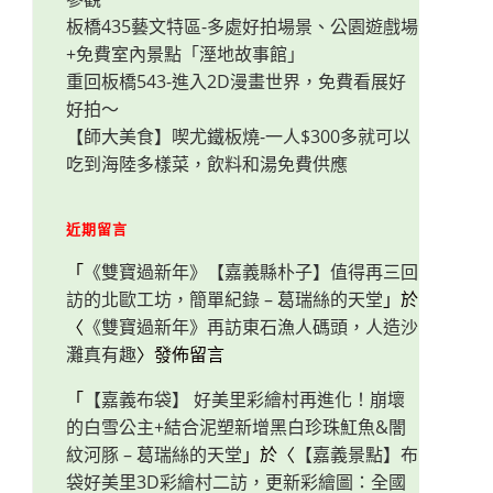
板橋435藝文特區-多處好拍場景、公園遊戲場
+免費室內景點「溼地故事館」
重回板橋543-進入2D漫畫世界，免費看展好
好拍～
【師大美食】喫尤鐵板燒-一人$300多就可以
吃到海陸多樣菜，飲料和湯免費供應
近期留言
「
《雙寶過新年》【嘉義縣朴子】值得再三回
訪的北歐工坊，簡單紀錄 – 葛瑞絲的天堂
」於
〈
《雙寶過新年》再訪東石漁人碼頭，人造沙
灘真有趣
〉發佈留言
「
【嘉義布袋】 好美里彩繪村再進化！崩壞
的白雪公主+結合泥塑新增黑白珍珠魟魚&闇
紋河豚 – 葛瑞絲的天堂
」於〈
【嘉義景點】布
袋好美里3D彩繪村二訪，更新彩繪圖：全國