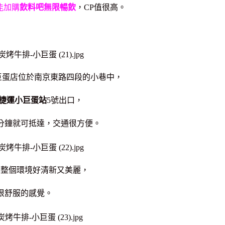
能加購
飲料吧無限暢飲
，CP值很高。
巨蛋店位於南京東路四段的小巷中，
捷運小巨蛋站
5號出口，
分鐘就可抵達，交通很方便。
得整個環境好清新又美麗，
很舒服的感覺。