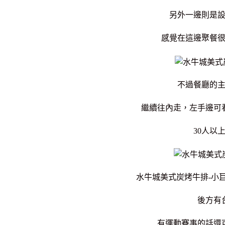
另外一邊則是
感覺在這邊聚餐
不過餐廳的
繼續往內走，左手邊可
30人以
水牛城美式炭烤牛排-小
後方有
有運動賽事的話還