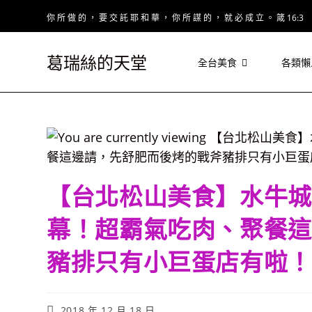
Skip
你 所 做 的 ， 要 交 託 耶 和 華 ， 你 所 謀 的 ， 就 必 成 立 。 箴 16:3
to
content
葛瑞絲的天堂
全台美食
各類懶
【台北松山美食】水牛城
幕！超霸氣吃肉、聚餐這
豬排只有小巨蛋店有啦！
Post
2018 年 12 月 18 日