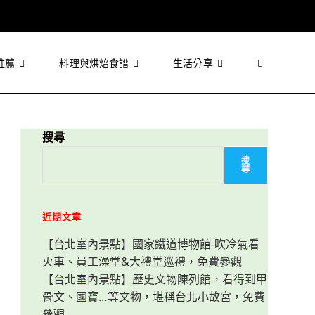
推薦
料理與烘焙食譜
生活分享
Toggle
website
搜尋
搜
尋
search
近期文章
【台北室內景點】國家鐵道博物館-吹冷氣看
火車、員工澡堂&大禮堂巡禮，免費參觀
【台北室內景點】歷史文物陳列館，看得到甲
骨文、國寶…等文物，堪稱台北小故宮，免費
參觀