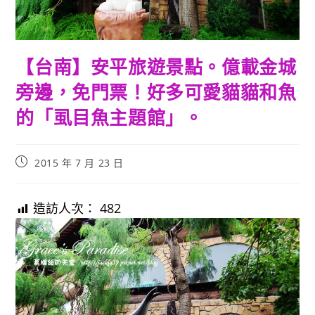
【台南】安平旅遊景點。億載金城
旁邊，免門票！好多可愛貓貓和魚
的「虱目魚主題館」。
Post
2015 年 7 月 23 日
published:
造訪人次：
482