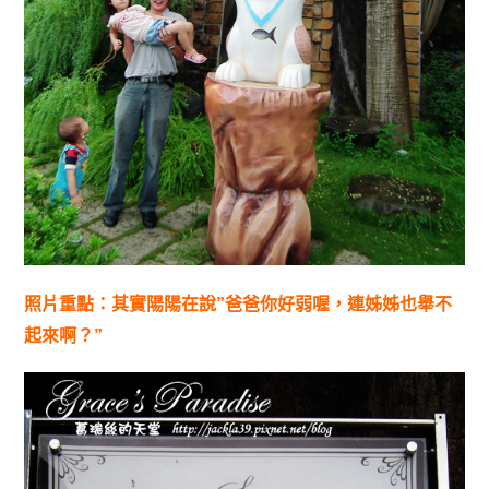
照片重點：其實陽陽在說”爸爸你好弱喔，連姊姊也舉不
起來啊？”