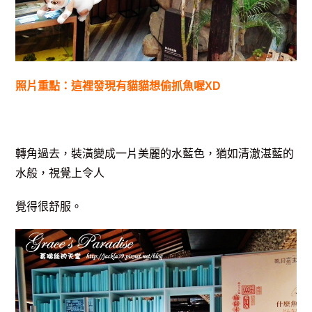
照片重點：這裡發現有貓貓想偷抓魚喔XD
轉角過去，裝潢變成一片美麗的水藍色，猶如清澈湛藍的
水般，視覺上令人
覺得很舒服。