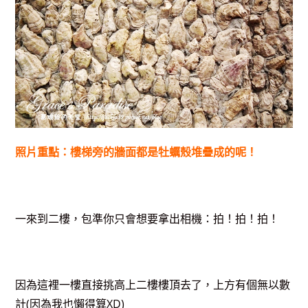
照片重點：樓梯旁的牆面都是牡蠣殼堆疊成的呢！
一來到二樓，包準你只會想要拿出相機：拍！拍！拍！
因為這裡一樓直接挑高上二樓樓頂去了，上方有個無以數
計(因為我也懶得算XD)