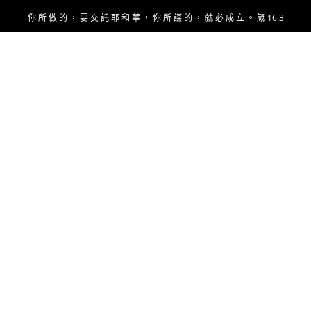
Skip
你 所 做 的 ， 要 交 託 耶 和 華 ， 你 所 謀 的 ， 就 必 成 立 。 箴 16:3
to
content