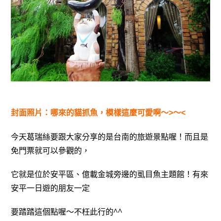
封面照片：哪來的貓抓魚，模樣這麼可愛啊～>～<
今天葛瑞絲要跟大家分享的是台南的旅遊景點喔！而且是
免門票就可以參觀的，
它就是位於安平區、億載金城旁邊的虱目魚主題館！有來
安平一日遊的朋友一定
要踏踏這個點喔～不枉此行的^^