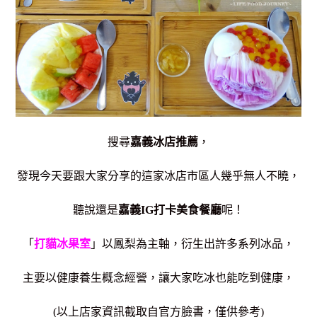
搜尋
嘉義冰店推薦
，
發現今天要跟大家分享的這家冰店市區人幾乎無人不曉，
聽說還是
嘉義IG打卡美食餐廳
呢！
「
打貓冰果室
」以鳳梨為主軸，衍生出許多系列冰品，
主要以健康養生概念經營，
讓大家吃冰也能吃到健康，
(以上店家資訊截取自官方臉書，僅供參考)