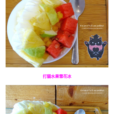
打貓水果雪花冰