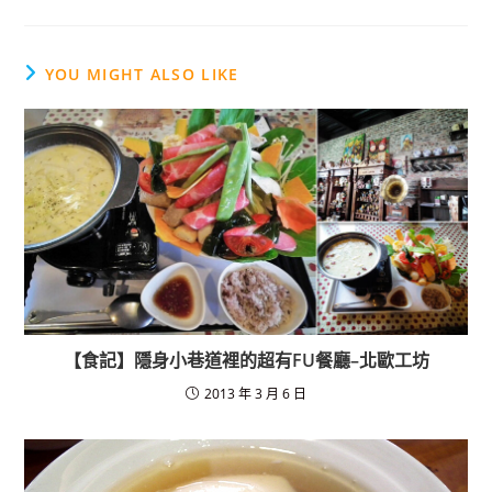
a
n
c
e
e
YOU MIGHT ALSO LIKE
b
o
o
k
【食記】隱身小巷道裡的超有FU餐廳–北歐工坊
2013 年 3 月 6 日