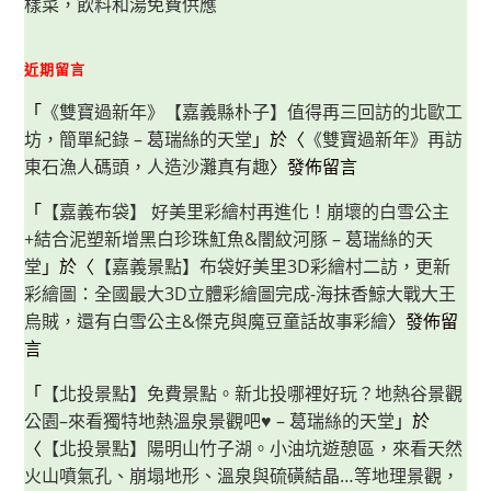
樣菜，飲料和湯免費供應
近期留言
「
《雙寶過新年》【嘉義縣朴子】值得再三回訪的北歐工
坊，簡單紀錄 – 葛瑞絲的天堂
」於〈
《雙寶過新年》再訪
東石漁人碼頭，人造沙灘真有趣
〉發佈留言
「
【嘉義布袋】 好美里彩繪村再進化！崩壞的白雪公主
+結合泥塑新增黑白珍珠魟魚&闇紋河豚 – 葛瑞絲的天
堂
」於〈
【嘉義景點】布袋好美里3D彩繪村二訪，更新
彩繪圖：全國最大3D立體彩繪圖完成-海抹香鯨大戰大王
烏賊，還有白雪公主&傑克與魔豆童話故事彩繪
〉發佈留
言
「
【北投景點】免費景點。新北投哪裡好玩？地熱谷景觀
公園–來看獨特地熱溫泉景觀吧♥ – 葛瑞絲的天堂
」於
〈
【北投景點】陽明山竹子湖。小油坑遊憩區，來看天然
火山噴氣孔、崩塌地形、溫泉與硫磺結晶…等地理景觀，