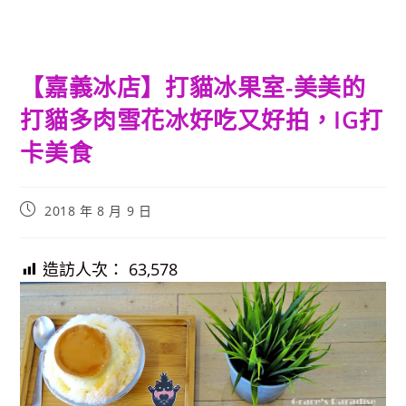
【嘉義冰店】打貓冰果室-美美的
打貓多肉雪花冰好吃又好拍，IG打
卡美食
Post
2018 年 8 月 9 日
published:
造訪人次：
63,578