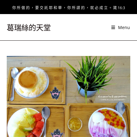
Skip
你 所 做 的 ， 要 交 託 耶 和 華 ， 你 所 謀 的 ， 就 必 成 立 。 箴 16:3
to
content
葛瑞絲的天堂
Menu