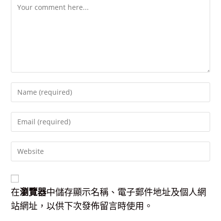
Comment
Enter
your
name
Enter
or
your
username
email
to
Enter
address
comment
your
to
website
comment
URL
(optional)
在
瀏覽器
中儲存顯示名稱、電子郵件地址及個人網
站網址，以供下次發佈留言時使用。