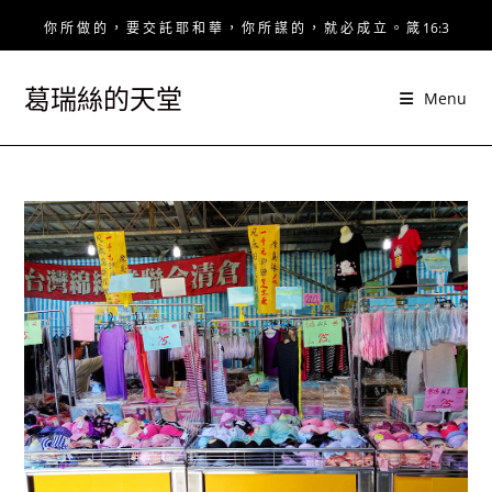
Skip
你 所 做 的 ， 要 交 託 耶 和 華 ， 你 所 謀 的 ， 就 必 成 立 。 箴 16:3
to
content
葛瑞絲的天堂
Menu