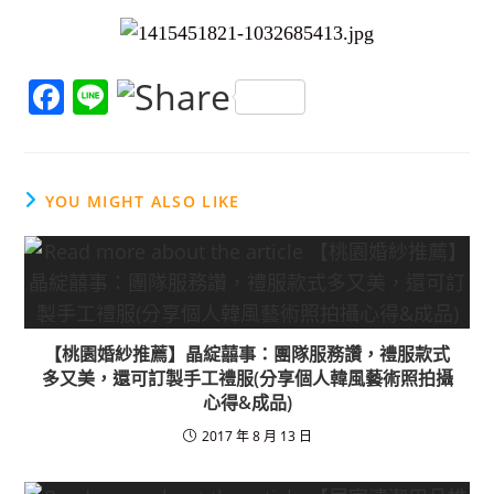
F
Li
a
n
c
e
e
YOU MIGHT ALSO LIKE
b
o
o
k
【桃園婚紗推薦】晶綻囍事：團隊服務讚，禮服款式
多又美，還可訂製手工禮服(分享個人韓風藝術照拍攝
心得&成品)
2017 年 8 月 13 日