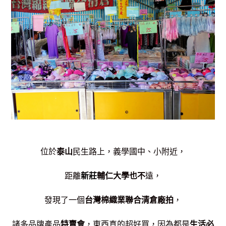
位於
泰山
民生路上，義學國中、小附近，
距離
新莊
輔仁大學也不
遠，
發現了一個
台灣棉織業聯合清倉廠拍
，
諸多品牌產品
特賣會
，東西真的超好買，因為都是
生活必