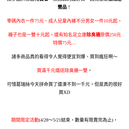
需品
！
零碼內衣一件75元、成人兒童內褲不分男女一件10元起，
襪子也是一雙十元起，還有知名足立康
除臭襪
原價250元
特價75元…
諸多商品真的看得令人覺得便宜到爆、買到瘋狂啊～
買滿千元還送除臭襪一雙
，
可惜葛瑞絲今天拼命買了還湊不到一千元，但
是真的很好
買XD
期間限定活動
(4/28～5/21結束，數量有限賣完為止)，