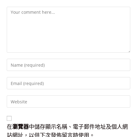
Comment
Enter
your
name
Enter
or
your
username
email
to
Enter
address
comment
your
to
website
comment
URL
(optional)
在
瀏覽器
中儲存顯示名稱、電子郵件地址及個人網
站網址，以供下次發佈留言時使用。