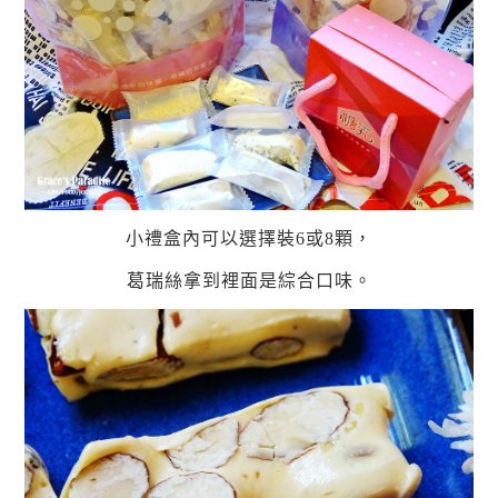
小禮盒內可以選擇裝6或8顆，
葛瑞絲拿到裡面是綜合口味。