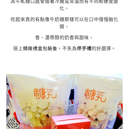
其牛軋糖口感會隨著冷藏或常溫而有不同軟硬度變
化，
吃起來真的有點像牛奶糖那樣可以在口中慢慢融化
開，
香、濃帶醇的奶香與甜味，
搭上
精緻禮盒包裝後，
不失為
伴手禮
的好選擇。