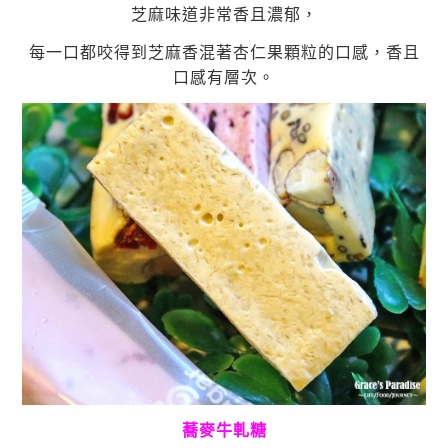
芝麻味道非常香且濃郁，
每一口都咬得到芝麻香混著杏仁果顆粒的口感，
香且
口感有層次
。
蕎麥牛軋糖