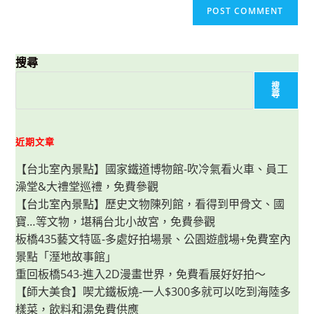
搜尋
搜
尋
近期文章
【台北室內景點】國家鐵道博物館-吹冷氣看火車、員工
澡堂&大禮堂巡禮，免費參觀
【台北室內景點】歷史文物陳列館，看得到甲骨文、國
寶…等文物，堪稱台北小故宮，免費參觀
板橋435藝文特區-多處好拍場景、公園遊戲場+免費室內
景點「溼地故事館」
重回板橋543-進入2D漫畫世界，免費看展好好拍～
【師大美食】喫尤鐵板燒-一人$300多就可以吃到海陸多
樣菜，飲料和湯免費供應