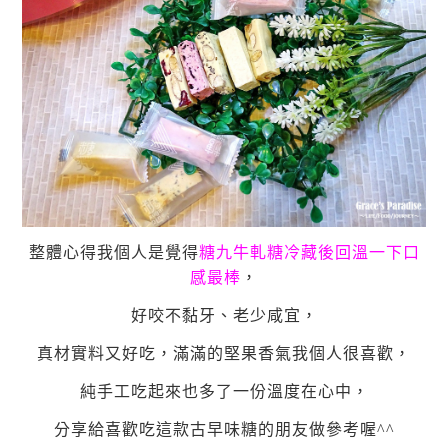
整體心得我個人是覺得
糖九牛軋糖冷藏後回溫一下口
感最棒
，
好咬不黏牙、老少咸宜，
真材實料又好吃，滿滿的堅果香氣我個人很喜歡，
純手工吃起來也多了一份溫度在心中，
分享給喜歡吃這款古早味糖的朋友做參考喔^^