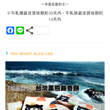
～本篇為邀約文～
※牛軋糖最佳賞味期約30天內、
牛軋餅最佳賞味期約
14天內
F
Li
a
n
c
e
e
YOU MIGHT ALSO LIKE
b
o
o
k