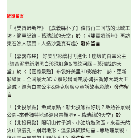
近期留言
「
《雙寶過新年》【嘉義縣朴子】值得再三回訪的北歐工
坊，簡單紀錄 – 葛瑞絲的天堂
」於〈
《雙寶過新年》再訪
東石漁人碼頭，人造沙灘真有趣
〉發佈留言
「
【嘉義布袋】 好美里彩繪村再進化！崩壞的白雪公主
+結合泥塑新增黑白珍珠魟魚&闇紋河豚 – 葛瑞絲的天
堂
」於〈
【嘉義景點】布袋好美里3D彩繪村二訪，更新
彩繪圖：全國最大3D立體彩繪圖完成-海抹香鯨大戰大王
烏賊，還有白雪公主&傑克與魔豆童話故事彩繪
〉發佈留
言
「
【北投景點】免費景點。新北投哪裡好玩？地熱谷景觀
公園–來看獨特地熱溫泉景觀吧♥ – 葛瑞絲的天堂
」於
〈
【北投景點】陽明山竹子湖。小油坑遊憩區，來看天然
火山噴氣孔、崩塌地形、溫泉與硫磺結晶…等地理景觀，
陰雨天更是猶如人間仙境！
〉發佈留言