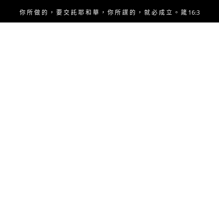
Skip
你 所 做 的 ， 要 交 託 耶 和 華 ， 你 所 謀 的 ， 就 必 成 立 。 箴 16:3
to
content