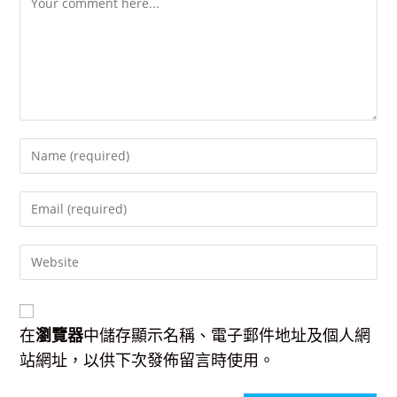
Enter
your
name
Enter
or
your
username
email
to
Enter
address
comment
your
to
website
comment
URL
(optional)
在
瀏覽器
中儲存顯示名稱、電子郵件地址及個人網
站網址，以供下次發佈留言時使用。