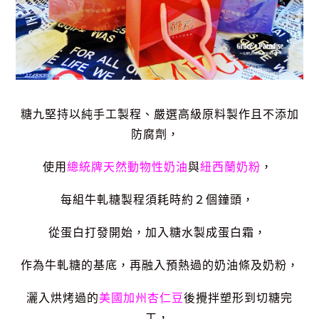
糖九堅持以純手工製程、嚴選高級原料製作且不添加
防腐劑，
使用
總統牌天然動物性奶油
與
紐西蘭奶粉
，
每組牛軋糖製程須耗時約２個鐘頭，
從蛋白打發開始，加入糖水製成蛋白霜，
作為牛軋糖的基底，再融入預熱過的奶油條及奶粉，
灑入烘烤過的
美國加州杏仁豆
後攪拌塑形到切糖完
工，