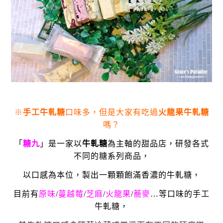
※
手工牛軋糖
口味多，但是大家有吃過
火龍果牛軋糖
嗎？
「
糖九
」是一家以
牛軋糖
為主軸的甜品店，研發各式
不同的糖系列商品，
以口感為本位，製出一顆顆飽滿香濃的牛軋糖，
目前有
原味
/
蔓越莓
/
芝麻
/
火龍果
/
蕎麥
…
等口味的手工
牛軋糖，