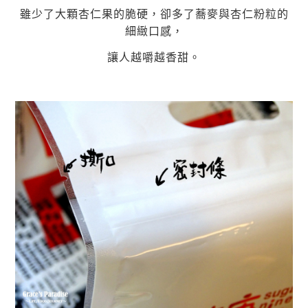
雖少了大顆杏仁果的脆硬，卻多了蕎麥與杏仁粉粒的
細緻口感，
讓人
越嚼越香甜。