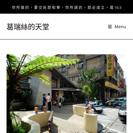
Skip
你 所 做 的 ， 要 交 託 耶 和 華 ， 你 所 謀 的 ， 就 必 成 立 。 箴 16:3
to
content
葛瑞絲的天堂
Menu