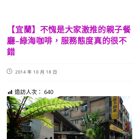
【宜蘭】不愧是大家激推的親子餐
廳–綠海咖啡，服務態度真的很不
錯
Post
2014 年 10 月 18 日
published:
造訪人次：
640