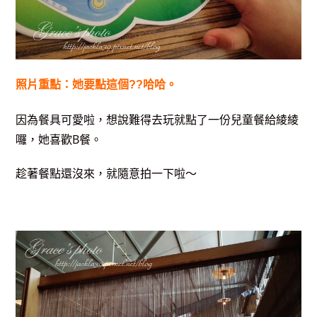
照片重點：她要點這個??哈哈。
因為餐具可愛啦，想說難得去玩就點了一份兒童餐給綾綾
囉，她喜歡B餐。
趁著餐點還沒來，就隨意拍一下啦～