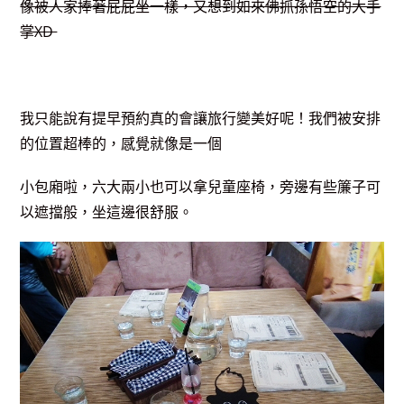
像被人家捧著屁屁坐一樣，又想到如來佛抓孫悟空的大手
掌XD
我只能說有提早預約真的會讓旅行變美好呢！我們被安排
的位置超棒的，感覺就像是一個
小包廂啦，六大兩小也可以拿兒童座椅，旁邊有些簾子可
以遮擋般，坐這邊很舒服。