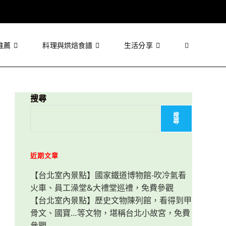
推薦
料理與烘焙食譜
生活分享
Toggle
website
搜尋
搜
尋
search
近期文章
【台北室內景點】國家鐵道博物館-吹冷氣看
火車、員工澡堂&大禮堂巡禮，免費參觀
【台北室內景點】歷史文物陳列館，看得到甲
骨文、國寶…等文物，堪稱台北小故宮，免費
參觀