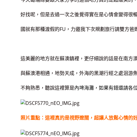
好找呢，但是去過一次之後覺得實在是心情會變得很
國就有那種渡假的FU，力邀我下次規劃旅行請雙方爸
這美麗的地方就在蘇澳鎮裡，更仔細說的話是在南方
與蘇澳港相通，地勢天成，外海的黑潮行經之處洄游
不夠熟悉，聽說這裡算是
內埤
海灘，如果有錯還請各位
照片重點：這裡真的是視野遼闊，超讓人放鬆心情的