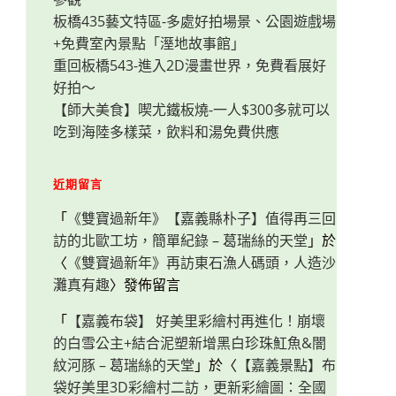
板橋435藝文特區-多處好拍場景、公園遊戲場
+免費室內景點「溼地故事館」
重回板橋543-進入2D漫畫世界，免費看展好
好拍～
【師大美食】喫尤鐵板燒-一人$300多就可以
吃到海陸多樣菜，飲料和湯免費供應
近期留言
「
《雙寶過新年》【嘉義縣朴子】值得再三回
訪的北歐工坊，簡單紀錄 – 葛瑞絲的天堂
」於
〈
《雙寶過新年》再訪東石漁人碼頭，人造沙
灘真有趣
〉發佈留言
「
【嘉義布袋】 好美里彩繪村再進化！崩壞
的白雪公主+結合泥塑新增黑白珍珠魟魚&闇
紋河豚 – 葛瑞絲的天堂
」於〈
【嘉義景點】布
袋好美里3D彩繪村二訪，更新彩繪圖：全國