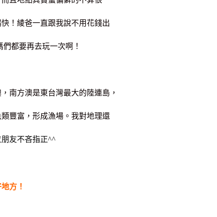
暢快！綾爸一直跟我說不用花錢出
媽們都要再去玩一次啊！
澳，南方澳是東台灣最大的陸連島，
魚類豐富，形成漁場。我對地理還
朋友不吝指正^^
好地方！