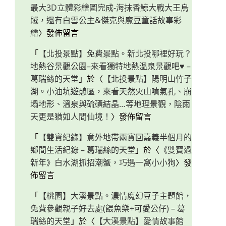
最大3D立體彩繪圖完成-海抹香鯨大戰大王烏
賊，還有白雪公主&傑克與魔豆童話故事彩
繪
〉發佈留言
「
【北投景點】免費景點。新北投哪裡好玩？
地熱谷景觀公園–來看獨特地熱溫泉景觀吧♥ –
葛瑞絲的天堂
」於〈
【北投景點】陽明山竹子
湖。小油坑遊憩區，來看天然火山噴氣孔、崩
塌地形、溫泉與硫磺結晶…等地理景觀，陰雨
天更是猶如人間仙境！
〉發佈留言
「
【雙寶紀錄】意外地帶兩寶回嘉義半個月的
鄉間生活紀錄 – 葛瑞絲的天堂
」於〈
《雙寶過
新年》白水湖抓招潮蟹，巧遇一窩小小狗
〉發
佈留言
「
【桃園】大溪景點。濃情魔幻豆子主題館，
免費參觀親子好去處(餵魚樂+可愛公仔) – 葛
瑞絲的天堂
」於〈
【大溪景點】愛情故事館