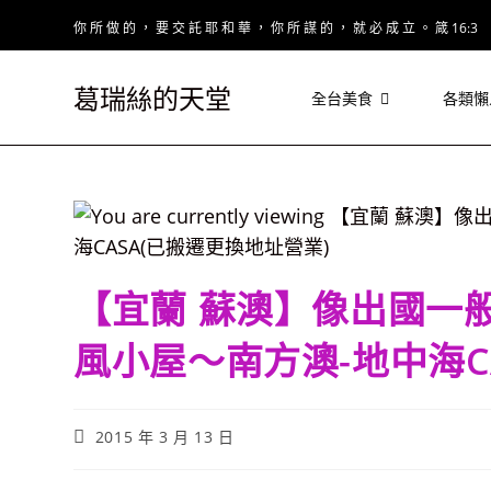
Skip
你 所 做 的 ， 要 交 託 耶 和 華 ， 你 所 謀 的 ， 就 必 成 立 。 箴 16:3
to
content
葛瑞絲的天堂
全台美食
各類懶
【宜蘭 蘇澳】像出國一
風小屋～南方澳-地中海C
Post
2015 年 3 月 13 日
published: