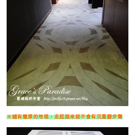
※舖有蠻厚的地毯，走起路來就不會有沉重腳步聲