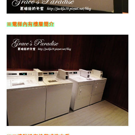
※電梯內有樓層簡介