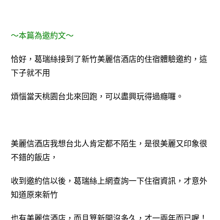
～本篇為邀約文～
恰好，葛瑞絲接到了新竹美麗信酒店的住宿體驗邀約，這
下子就不用
煩惱
當天桃園台北來回跑，可以盡興玩得過癮囉。
美麗信酒店我想台北人肯定都不陌生，是很美麗又印象很
不錯的飯店，
收到邀約信以後，葛瑞絲上網查詢一下住宿資訊，才意外
知道原來新竹
也有美麗信酒店，而且算
新開沒多久，才一兩年而已喔！