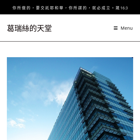
Skip
你 所 做 的 ， 要 交 託 耶 和 華 ， 你 所 謀 的 ， 就 必 成 立 。 箴 16:3
to
content
葛瑞絲的天堂
Menu