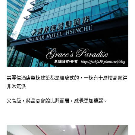
美麗信酒店整棟建築都是玻璃式的，一棟有十層樓高顯得
非常氣派
又高級，與晶宴會館比鄰而居，感覺更加華麗。