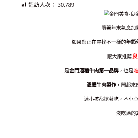
造訪人次：
30,789
隨著年末氣息加
如果您正在尋找不一樣的
年節
良
跟大家推薦
是
金門酒糟牛肉第一品牌
，也是
溫體牛肉製作
，聞起來
連小孩都搶著吃，不小
沒吃過的