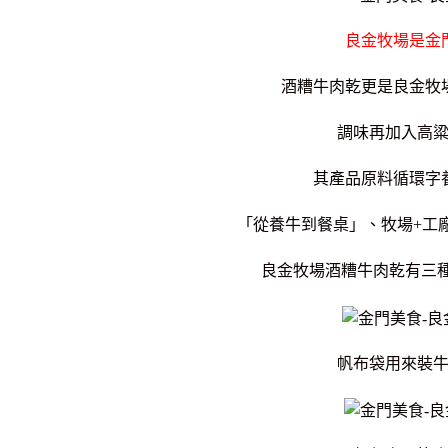
良金牧場是金
酒糟牛肉乾更是良金牧
調味再加入高
其產品原料循環字
「從養牛到餐桌」、牧場+工
良金牧場酒糟牛肉乾有三
帆布袋用來裝