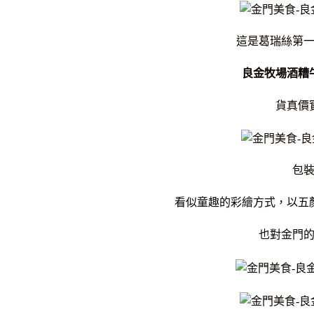
這是葛瑞絲第
良金牧場酒糟
貨真價
包
看似童趣的彩繪方式，以五
也對金門