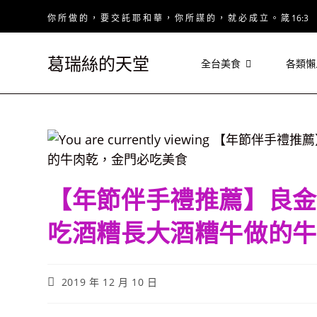
Skip
你 所 做 的 ， 要 交 託 耶 和 華 ， 你 所 謀 的 ， 就 必 成 立 。 箴 16:3
to
content
葛瑞絲的天堂
全台美食
各類懶
【年節伴手禮推薦】良金
吃酒糟長大酒糟牛做的牛
Post
2019 年 12 月 10 日
published: