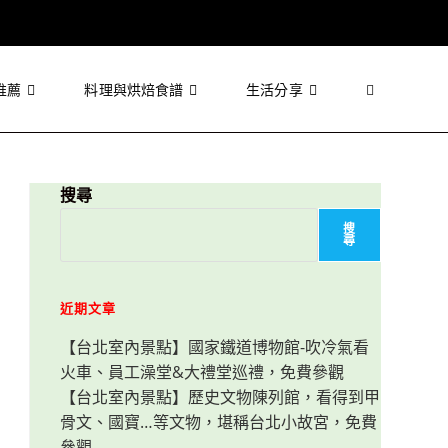
推薦
料理與烘焙食譜
生活分享
Toggle
website
搜尋
搜
尋
search
近期文章
【台北室內景點】國家鐵道博物館-吹冷氣看
火車、員工澡堂&大禮堂巡禮，免費參觀
【台北室內景點】歷史文物陳列館，看得到甲
骨文、國寶…等文物，堪稱台北小故宮，免費
參觀