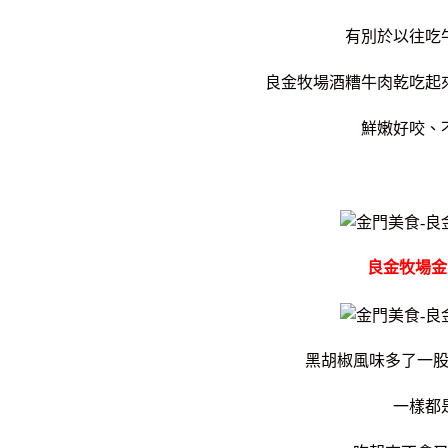
有別於以往吃
良金牧場酒糟牛肉乾吃起
鮮嫩好咬、
良金牧場金
黑胡椒風味多了一
一樣都