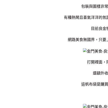
包裝與圖樣非
有種熱鬧且喜氣洋洋的氛
目前良金
網路美食無國界，只要
打開裡面，
還額外
這帆布袋是購