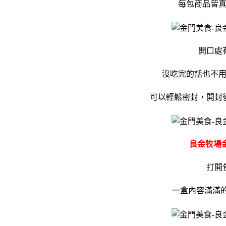
每包商品皆
開口處
沒吃完的話也不
可以輕鬆密封，開封
良金牧場
打開
一盒內容滿滿的