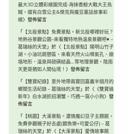
最大3D立體彩繪圖完成-海抹香鯨大戰大王烏
賊，還有白雪公主&傑克與魔豆童話故事彩
繪
〉發佈留言
「
【北投景點】免費景點。新北投哪裡好玩？
地熱谷景觀公園–來看獨特地熱溫泉景觀吧♥ –
葛瑞絲的天堂
」於〈
【北投景點】陽明山竹子
湖。小油坑遊憩區，來看天然火山噴氣孔、崩
塌地形、溫泉與硫磺結晶…等地理景觀，陰雨
天更是猶如人間仙境！
〉發佈留言
「
【雙寶紀錄】意外地帶兩寶回嘉義半個月的
鄉間生活紀錄 – 葛瑞絲的天堂
」於〈
《雙寶過
新年》白水湖抓招潮蟹，巧遇一窩小小狗
〉發
佈留言
「
【桃園】大溪景點。濃情魔幻豆子主題館，
免費參觀親子好去處(餵魚樂+可愛公仔) – 葛
瑞絲的天堂
」於〈
【大溪景點】愛情故事館