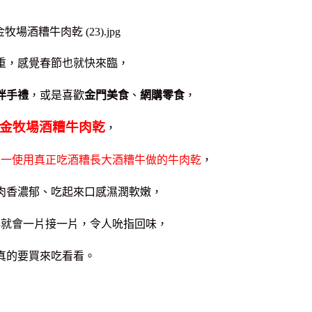
重，感覺春節也就快來臨，
伴手禮
，或是喜歡
金門美食
、
網購零食
，
金牧場酒糟牛肉乾
，
唯一使用真正吃酒糟長大酒糟牛做的牛肉乾
，
肉香濃郁、吃起來口感濕潤軟嫩，
心就會一片接一片，令人吮指回味，
真的要買來吃看看。