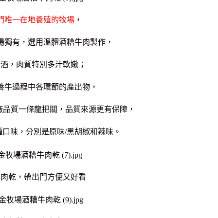
門唯一在地養殖的牧場
，
場獨有，選用溫體酒糟牛肉製作，
粱酒，肉質特別多汁軟嫩；
養牛過程中各環節的產出物，
廠品質一條龍把關，品質來源更有保障，
種口味，
分別是原味/黑胡椒和辣味。
牛肉乾，帶出門方便又好看