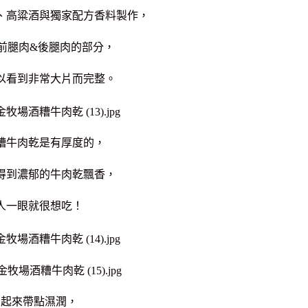
、高粱酒與獨家配方香料製作，
前腿肉&後腿肉的部分，
以看到非常大片而完整。
糟牛肉乾是有厚度的，
得到濃郁的牛肉乾飄香，
人一眼就很想吃！
看起來帶點濕潤，