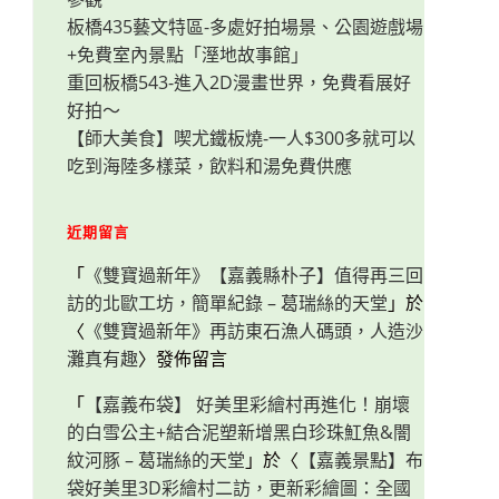
板橋435藝文特區-多處好拍場景、公園遊戲場
+免費室內景點「溼地故事館」
重回板橋543-進入2D漫畫世界，免費看展好
好拍～
【師大美食】喫尤鐵板燒-一人$300多就可以
吃到海陸多樣菜，飲料和湯免費供應
近期留言
「
《雙寶過新年》【嘉義縣朴子】值得再三回
訪的北歐工坊，簡單紀錄 – 葛瑞絲的天堂
」於
〈
《雙寶過新年》再訪東石漁人碼頭，人造沙
灘真有趣
〉發佈留言
「
【嘉義布袋】 好美里彩繪村再進化！崩壞
的白雪公主+結合泥塑新增黑白珍珠魟魚&闇
紋河豚 – 葛瑞絲的天堂
」於〈
【嘉義景點】布
袋好美里3D彩繪村二訪，更新彩繪圖：全國