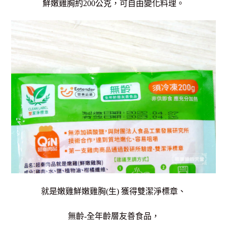
鮮嫩雞胸約200公克，可自由變化料理。
就是嫩雞鮮嫩雞胸(生) 獲得雙潔淨標章、
無齡-全年齡層友善食品，