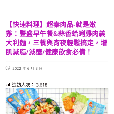
【快速料理】超秦肉品-就是嫩
雞：豐盛早午餐&蒜香蛤蜊雞肉義
大利麵，三餐與宵夜輕鬆搞定，增
肌減脂/減醣/健康飲食必備！
Post
2022 年 6 月 8 日
published:
造訪人次：
3,618