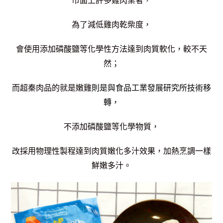
市面上許多雞肉業者，
為了減低雞肉乾柴度，
會使用添加磷酸鹽等化學性方法達到肉質軟化，
較不天
然；
則是與食品工業發展研究所技術移
而超秦肉品的就是嫩雞
轉
，
不添加磷酸鹽等化學物質，
改採用物理性製程達到肉質嫩化多汁效果，加熱烹調一樣
鮮嫩多汁。