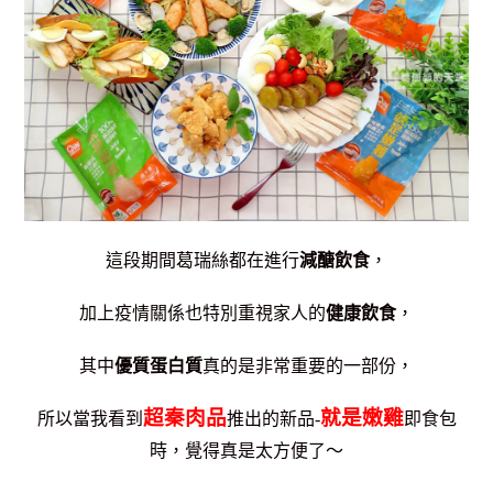
這段期間葛瑞絲都在進行
減醣飲食
，
加上疫情關係也特別重視家人的
健康飲食
，
其中
優質蛋白質
真的是非常重要的一部份，
超秦肉品
就是嫩雞
所以當我看到
推出的新品-
即食包
時，
覺得真是太方便了～