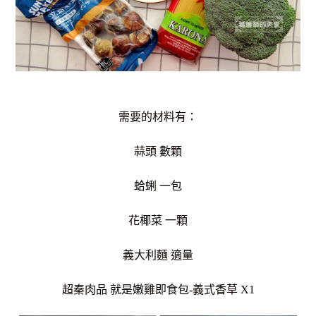
需要的材料有：
蒜頭 數顆
蛤蜊 一包
花椰菜 一顆
義大利麵 適量
超秦肉品 就是嫩雞即食包-義式香草 X1