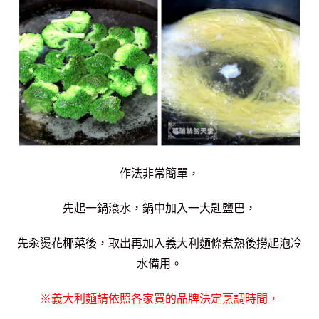
作法非常簡單，
先起一鍋滾水，鍋中加入一大匙鹽巴，
先汆燙花椰菜後，取出再加入義大利麵條煮熟後撈起泡冷
水備用。
※義大利麵請依照各家買的品牌決定烹調時間，