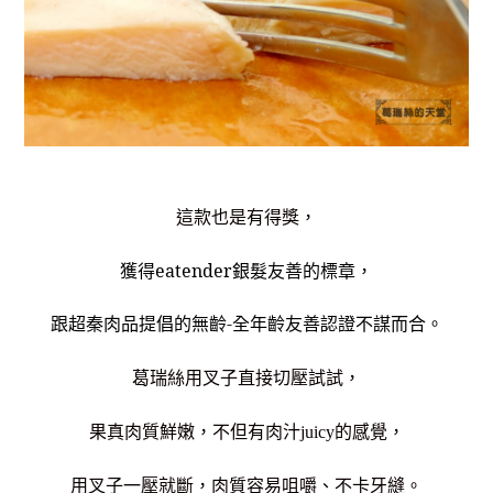
這款也是有得獎，
獲得eatender銀髮友善的標章，
跟超秦肉品提倡的無齡-全年齡友善認證不謀而合。
葛瑞絲用叉子直接切壓試試，
果真肉質鮮嫩，不但有肉汁juicy的感覺，
用叉子一壓就斷，肉質容易咀嚼、不卡牙縫。