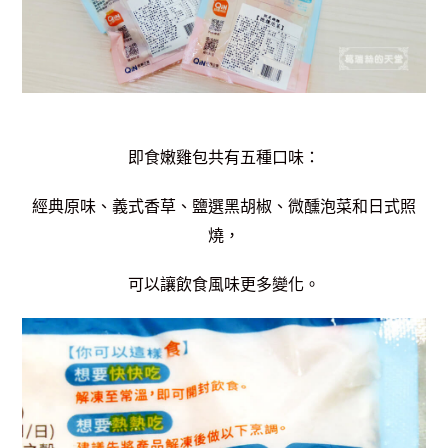
即食嫩雞包共有五種口味：
經典原味、
義式香草、
鹽選黑胡椒、
微醺泡菜和
日式照
燒，
可以讓飲食風味更多變化。