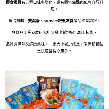
即食嫩雞
有五種口味多變化，還有販售
生雞肉包
可自行料
理，
獲得
無齡
、
雙潔淨
、
eatender
銀髮友善
產品標章認證，
與食品工業發展研究所研發出質地嫩化加工技術，
品質有保障又鮮嫩美味，一家大小老少咸宜，準備起餐點
更快速且得心應手。