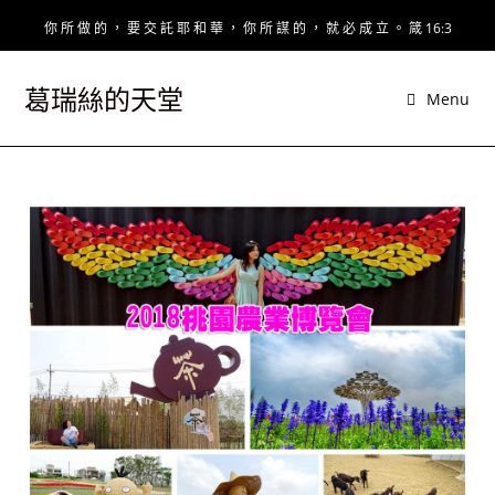
Skip
你 所 做 的 ， 要 交 託 耶 和 華 ， 你 所 謀 的 ， 就 必 成 立 。 箴 16:3
to
content
葛瑞絲的天堂
Menu