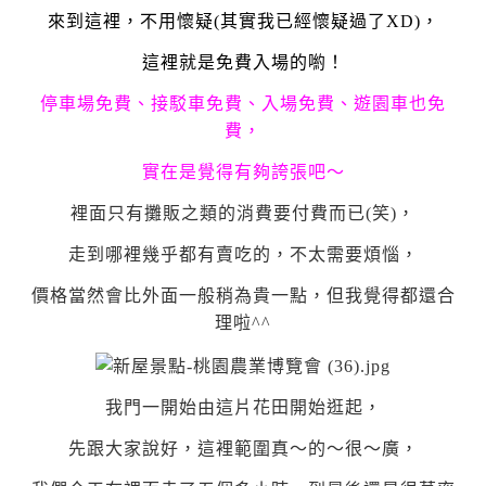
來到這裡，不用懷疑(其實我已經懷疑過了XD)，
這裡就是免費入場的喲！
停車場免費、接駁車免費、入場免費、遊園車也免
費，
實在是覺得有夠誇張吧～
裡面只有攤販之類的消費要付費而已(笑)，
走到哪裡幾乎都有賣吃的，不太需要煩惱，
價格當然會比外面一般稍為貴一點，但我覺得都還合
理啦^^
我門一開始由這片花田開始逛起，
先跟大家說好，這裡範圍真～的～很～廣，