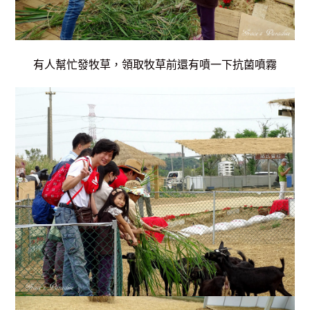
有人幫忙發牧草，領取牧草前還有噴一下抗菌噴霧