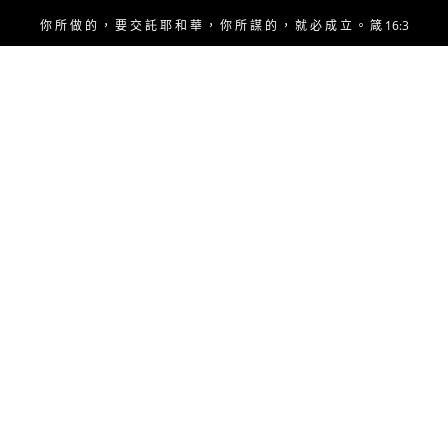
Skip
你 所 做 的 ， 要 交 託 耶 和 華 ， 你 所 謀 的 ， 就 必 成 立 。 箴 16:3
to
content