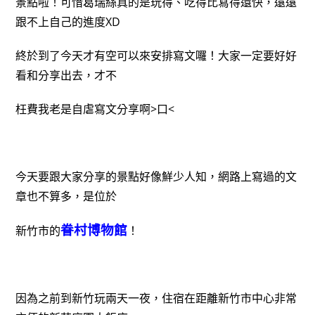
景點啦！可惜葛瑞絲真的是玩得、吃得比寫得還快，遠遠
跟不上自己的進度XD
終於到了今天才有空可以來安排寫文囉！大家一定要好好
看和分享出去，才不
枉費我老是自虐寫文分享啊>口<
今天要跟大家分享的景點好像鮮少人知，網路上寫過的文
章也不算多，是位於
眷村博物館
新竹市的
！
因為之前到新竹玩兩天一夜，住宿在距離新竹市中心非常