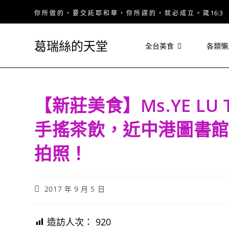
Skip
你 所 做 的 ， 要 交 託 耶 和 華 ， 你 所 謀 的 ， 就 必 成 立 。 箴 16:3
to
content
葛瑞絲的天堂
全台美食
各類懶
【新莊美食】Ms.YE LU 
手搖茶飲，近中港圖書館
拍照！
Post
2017 年 9 月 5 日
published:
造訪人次：
920