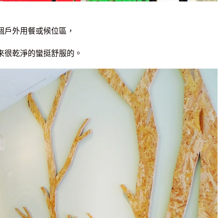
個戶外用餐或候位區，
來很乾淨的蠻挺舒服的。