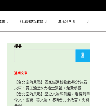
推薦
料理與烘焙食譜
生活分享
Toggle
website
搜尋
搜
尋
search
近期文章
【台北室內景點】國家鐵道博物館-吹冷氣看
火車、員工澡堂&大禮堂巡禮，免費參觀
【台北室內景點】歷史文物陳列館，看得到甲
骨文、國寶…等文物，堪稱台北小故宮，免費
參觀