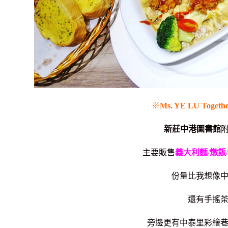
※
Ms. YE LU Togeth
新莊中港圖書館
主要販售
義大利麵
/
燉飯
份量比我想像
還有手搖
旁邊更有中泰里彩繪