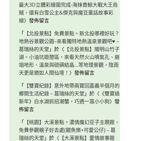
最大3D立體彩繪圖完成-海抹香鯨大戰大王烏
賊，還有白雪公主&傑克與魔豆童話故事彩
繪
〉發佈留言
「
【北投景點】免費景點。新北投哪裡好玩？
地熱谷景觀公園–來看獨特地熱溫泉景觀吧♥ –
葛瑞絲的天堂
」於〈
【北投景點】陽明山竹子
湖。小油坑遊憩區，來看天然火山噴氣孔、崩
塌地形、溫泉與硫磺結晶…等地理景觀，陰雨
天更是猶如人間仙境！
〉發佈留言
「
【雙寶紀錄】意外地帶兩寶回嘉義半個月的
鄉間生活紀錄 – 葛瑞絲的天堂
」於〈
《雙寶過
新年》白水湖抓招潮蟹，巧遇一窩小小狗
〉發
佈留言
「
【桃園】大溪景點。濃情魔幻豆子主題館，
免費參觀親子好去處(餵魚樂+可愛公仔) – 葛
瑞絲的天堂
」於〈
【大溪景點】愛情故事館