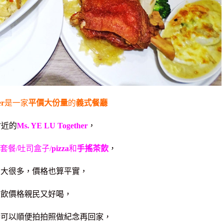
er
是一家
平價大份量
的
義式餐廳
附近的
Ms. YE LU Together
，
/套餐/吐司盒子/
pizza
和
手搖茶飲
，
中大很多，價格也算平實，
茶飲價格親民又好喝，
巷可以順便拍拍照做紀念再回家，