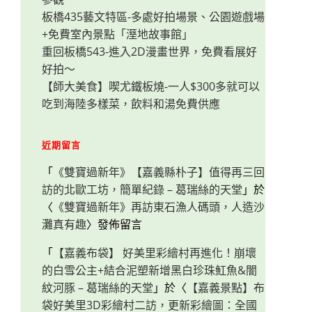
板橋435藝文特區-多處好拍場景、公園遊戲場
+免費室內景點「溼地故事館」
重回板橋543-進入2D漫畫世界，免費看展好
好拍～
【師大美食】喫尤鐵板燒-一人$300多就可以
吃到海陸多樣菜，飲料和湯免費供應
近期留言
「
《雙寶過新年》【嘉義縣朴子】值得再三回
訪的北歐工坊，簡單紀錄 – 葛瑞絲的天堂
」於
〈
《雙寶過新年》再訪東石漁人碼頭，人造沙
灘真有趣
〉發佈留言
「
【嘉義布袋】 好美里彩繪村再進化！崩壞
的白雪公主+結合泥塑新增黑白珍珠魟魚&闇
紋河豚 – 葛瑞絲的天堂
」於〈
【嘉義景點】布
袋好美里3D彩繪村二訪，更新彩繪圖：全國