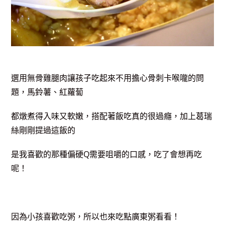
選用無骨雞腿肉讓孩子吃起來不用擔心骨刺卡喉嚨的問
題，馬鈴薯、紅蘿蔔
都燉煮得入味又軟嫩，搭配著飯吃真的很
過癮，加上葛瑞
絲剛剛提過這飯的
是我喜歡的那種偏硬Q需要咀嚼的
口感，吃了會想再吃
呢
！
因為小孩喜歡吃粥，所以也來吃點廣東粥看看！