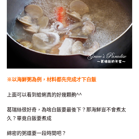
※以海鮮粥為例，材料都先完成才下白飯
上面可以看到蛤蜊真的好幾顆齁^^
葛瑞絲很好奇，為啥白飯要最後下？那海鮮豈不會煮太
久？畢竟白飯要煮成
綿密的粥還要一段時間吧？