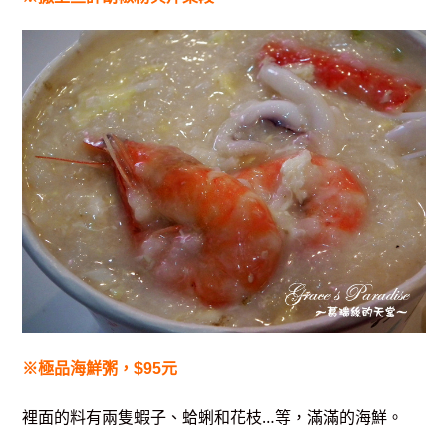
※極品海鮮粥，$95元
裡面的料有兩隻蝦子、蛤蜊和花枝…等，滿滿的海鮮。