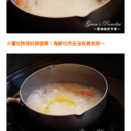
※實在快得好誇張啊！海鮮也完全沒有煮老呢～