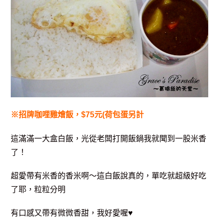
※招牌咖哩雞燴飯，$75元(荷包蛋另計
這滿滿一大盒白飯，光從老闆打開飯鍋我就聞到一股米香
了！
超愛帶有米香的香米啊～這白飯說真的，單吃就超級好吃
了耶，粒粒分明
有口感又帶有微微香甜，我好愛喔♥