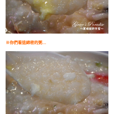
※你們看這綿密的粥…