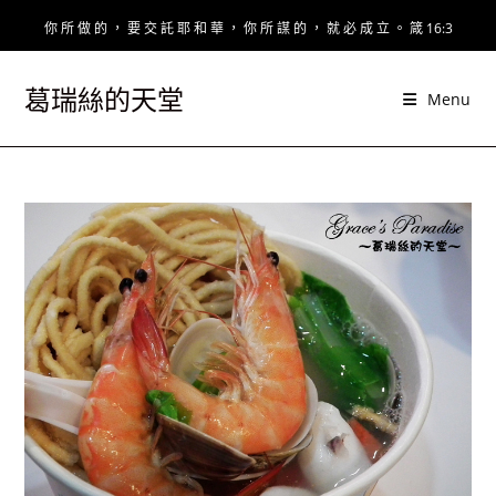
Skip
你 所 做 的 ， 要 交 託 耶 和 華 ， 你 所 謀 的 ， 就 必 成 立 。 箴 16:3
to
content
葛瑞絲的天堂
Menu