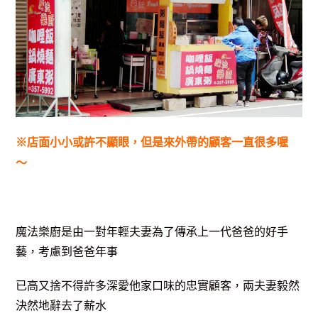
※店面小小或許不顯眼，但是來外帶的顧客一直很多喔
～
魔法樂廚是由一對年輕夫妻為了傳承上一代爸爸的好手
藝，考慮到爸爸年事
已高
又捨不得許多深愛他家口味的忠實顧客，兩夫妻毅然
決然地辭去了薪水