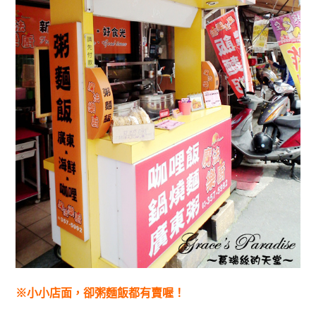
※小小店面，卻粥麵飯都有賣喔！