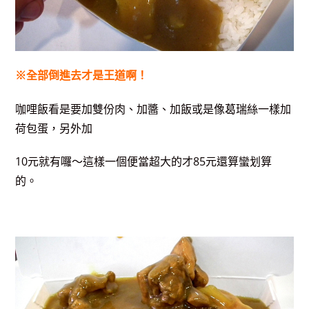
※全部倒進去才是王道啊！
咖哩飯看是要加雙份肉、加醬、加飯或是像葛瑞絲一樣加
荷包蛋，另外加
10元就有囉～這樣一個便當超大的才85元還算蠻划算
的。