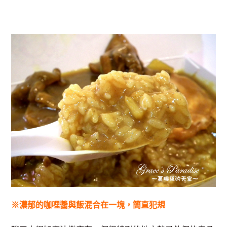
※濃郁的咖哩醬與飯混合在一塊，簡直犯規