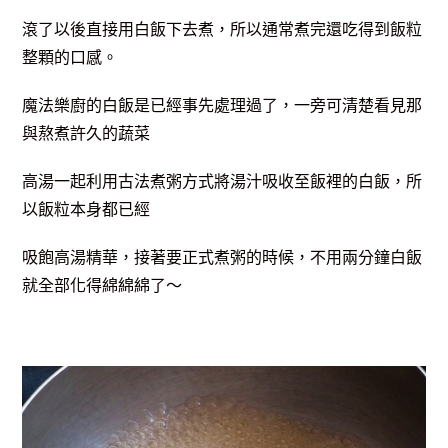
滾了以後直接用白飯下去煮，所以通常煮完還吃得到飯粒
整顆的口感。
魔法樂廚的白飯是已經事先處理過了，一旁可清楚看見那
與熬煮許久的蔬菜
高湯一起利用
古法煮粥方式將湯汁吸收至飯裡的白飯，所
以飯粒本身都已經
吸飽高湯
精華，接著要正式煮粥的時候，不用兩分鐘白飯
就全部化得綿綿綿了～