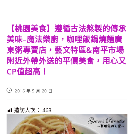
【桃園美食】遵循古法熬製的傳承
美味–魔法樂廚，咖哩飯鍋燒麵廣
東粥專賣店，藝文特區&南平市場
附近外帶外送的平價美食，用心又
CP值超高！
Post
2016 年 5 月 20 日
published:
造訪人次：
463