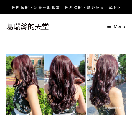
Skip
你 所 做 的 ， 要 交 託 耶 和 華 ， 你 所 謀 的 ， 就 必 成 立 。 箴 16:3
to
content
葛瑞絲的天堂
Menu