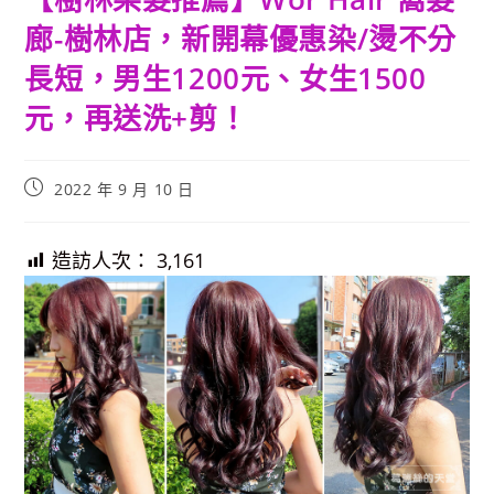
廊-樹林店，新開幕優惠染/燙不分
長短，男生1200元、女生1500
元，再送洗+剪！
Post
2022 年 9 月 10 日
published:
造訪人次：
3,161