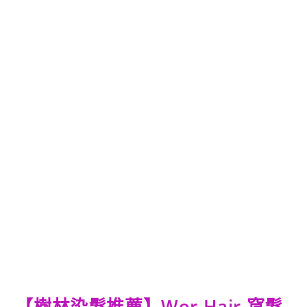
【樹林染髮推薦】Wor Hair 窩髮