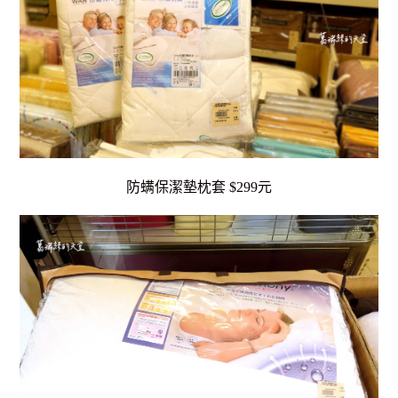
防螨保潔墊枕套 $299元