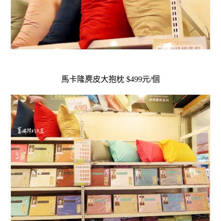
馬卡隆麂皮大抱枕 $499元/個