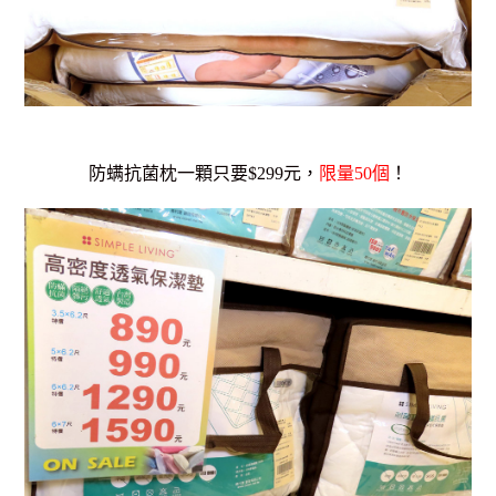
防螨抗菌枕一顆只要$299元，
限量50個
！