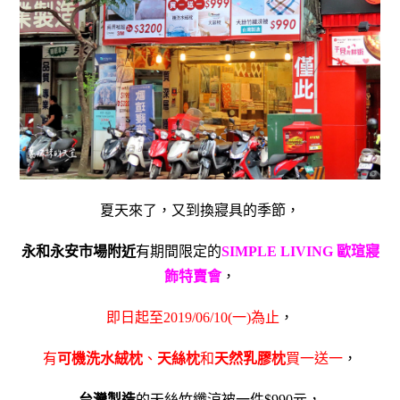
夏天來了，又到換寢具的季節，
永和永安市場附近
有期間限定的
SIMPLE LIVING 歐瑄寢
飾特賣會
，
即日起至2019/06/10(一)為止
，
有
可機洗水絨枕
、
天絲枕
和
天然乳膠枕
買一送一
，
台灣製造
的天絲竹纖涼被一件$990元，