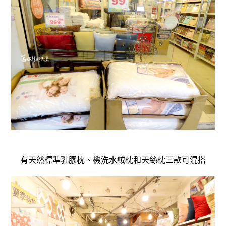
有天然標準乳膠枕、機洗水絨枕和天絲枕三款可混搭