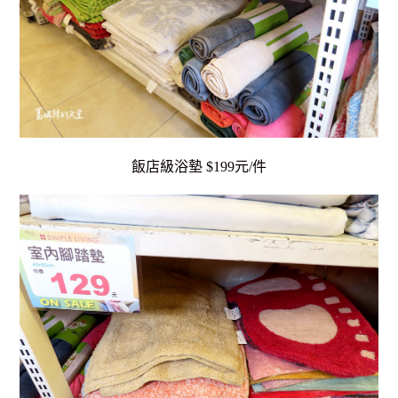
飯店級浴墊 $199元/件