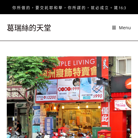
Skip
你 所 做 的 ， 要 交 託 耶 和 華 ， 你 所 謀 的 ， 就 必 成 立 。 箴 16:3
to
content
葛瑞絲的天堂
Menu