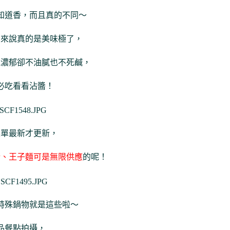
知道香，而且真的不同～
片來說真的是美味極了，
氣濃郁卻不油膩也不死鹹，
必吃看看沾醬！
菜單最新才更新，
粉、王子麵可是無限供應
的呢！
特殊鍋物就是這些啦～
品餐點拍攝，