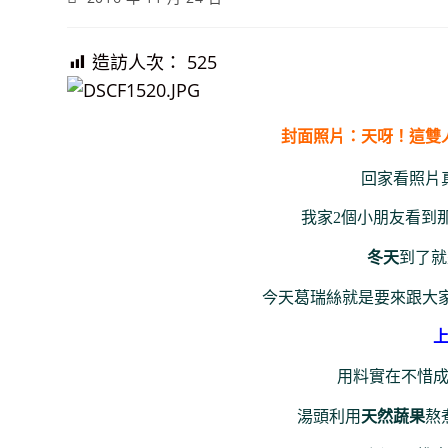
published:
造訪人次：
525
封面照片：天呀！這雙
回家看照片
我家2個小朋友看到
冬天
到了就
今天葛瑞絲就是要來跟大
用料實在不惜
湯頭利用
天然蔬果
熬