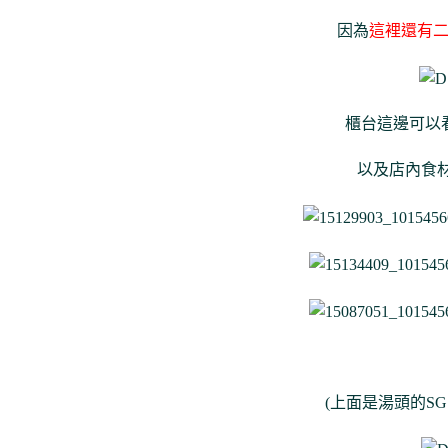
因為
這裡還有
櫃台這邊可以
以及店內食
(上面是湯頭的SG