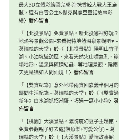
最大3D立體彩繪圖完成-海抹香鯨大戰大王烏
賊，還有白雪公主&傑克與魔豆童話故事彩
繪
〉發佈留言
「
【北投景點】免費景點。新北投哪裡好玩？
地熱谷景觀公園–來看獨特地熱溫泉景觀吧♥ –
葛瑞絲的天堂
」於〈
【北投景點】陽明山竹子
湖。小油坑遊憩區，來看天然火山噴氣孔、崩
塌地形、溫泉與硫磺結晶…等地理景觀，陰雨
天更是猶如人間仙境！
〉發佈留言
「
【雙寶紀錄】意外地帶兩寶回嘉義半個月的
鄉間生活紀錄 – 葛瑞絲的天堂
」於〈
《雙寶過
新年》白水湖抓招潮蟹，巧遇一窩小小狗
〉發
佈留言
「
【桃園】大溪景點。濃情魔幻豆子主題館，
免費參觀親子好去處(餵魚樂+可愛公仔) – 葛
瑞絲的天堂
」於〈
【大溪景點】愛情故事館