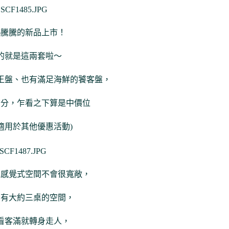
熱騰騰的新品上市！
的就是這兩套啦～
王盤、也有滿足海鮮的饕客盤，
均分，乍看之下算是中價位
適用於其他優惠活動)
個感覺式空間不會很寬敞，
只有大約三桌的空間，
看客滿就轉身走人，