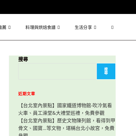
推薦
料理與烘焙食譜
生活分享
Toggle
website
搜尋
搜
尋
search
近期文章
【台北室內景點】國家鐵道博物館-吹冷氣看
火車、員工澡堂&大禮堂巡禮，免費參觀
【台北室內景點】歷史文物陳列館，看得到甲
骨文、國寶…等文物，堪稱台北小故宮，免費
參觀