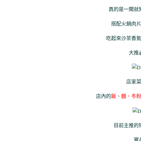
真的是一聞就
搭配火鍋肉
吃起來沙茶香
大推
店家
店內的
飯、麵、冬
目前主推的
實