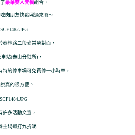
出了
豪華雙人套餐
組合，
口吃肉
朋友快點照過來囉～
於泰林路二段麥當勞對面，
車站(泰山分駐所)，
有特約停車場可免費停一小時車，
來說真的很方便。
有許多活動文宣，
餐主鍋還打九折呢