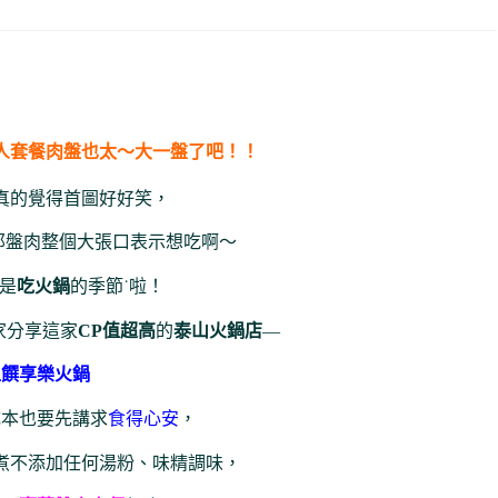
人套餐肉盤也太～大一盤了吧！！
真的覺得首圖好好笑，
那盤肉整個大張口表示想吃啊～
是
吃火鍋
的季節˙啦！
家分享這家
CP值超高
的
泰山火鍋店
—
上饌享樂火鍋
成本也要先講求
食得心安
，
煮不添加任何湯粉、味精調味，