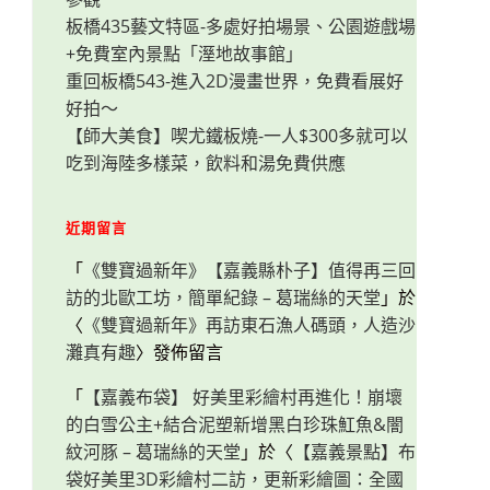
板橋435藝文特區-多處好拍場景、公園遊戲場
+免費室內景點「溼地故事館」
重回板橋543-進入2D漫畫世界，免費看展好
好拍～
【師大美食】喫尤鐵板燒-一人$300多就可以
吃到海陸多樣菜，飲料和湯免費供應
近期留言
「
《雙寶過新年》【嘉義縣朴子】值得再三回
訪的北歐工坊，簡單紀錄 – 葛瑞絲的天堂
」於
〈
《雙寶過新年》再訪東石漁人碼頭，人造沙
灘真有趣
〉發佈留言
「
【嘉義布袋】 好美里彩繪村再進化！崩壞
的白雪公主+結合泥塑新增黑白珍珠魟魚&闇
紋河豚 – 葛瑞絲的天堂
」於〈
【嘉義景點】布
袋好美里3D彩繪村二訪，更新彩繪圖：全國