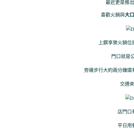
最近更是推
喜歡火鍋與
大
上饌享樂火鍋位
門口就是公
旁邊步行大約兩分鐘還
交通
店門口
平日用