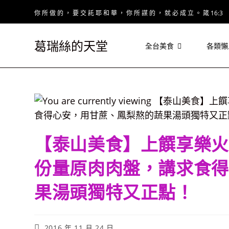
Skip
你 所 做 的 ， 要 交 託 耶 和 華 ， 你 所 謀 的 ， 就 必 成 立 。 箴 16:3
to
content
葛瑞絲的天堂
全台美食
各類懶
【泰山美食】上饌享樂火
份量原肉肉盤，講求食得
果湯頭獨特又正點！
Post
2016 年 11 月 24 日