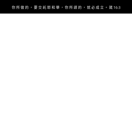
Skip
你 所 做 的 ， 要 交 託 耶 和 華 ， 你 所 謀 的 ， 就 必 成 立 。 箴 16:3
to
content