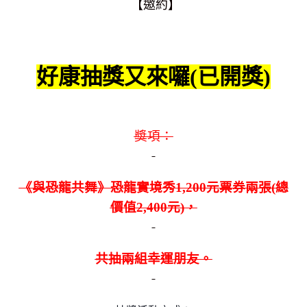
【邀約】
好康抽獎又來囉(已開獎)
獎項：
《與恐龍共舞》恐龍實境秀1,200元票券兩張(總
價值2,400元)，
共抽兩組幸運朋友。