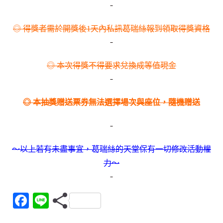
◎ 得獎者需於開獎後1天內私訊葛瑞絲報到領取得獎資格
◎ 本次得獎不得要求兌換成等值現金
◎ 本抽獎贈送票券無法選擇場次與座位，隨機贈送
～以上若有未盡事宜，葛瑞絲的天堂保有一切修改活動權
力～
F
Li
a
n