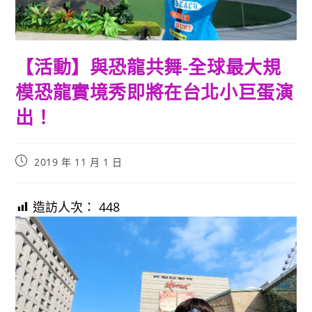
【活動】與恐龍共舞-全球最大規
模恐龍實境秀即將在台北小巨蛋演
出！
Post
2019 年 11 月 1 日
published:
造訪人次：
448