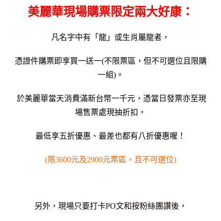
美麗華現場購票限定兩大好康：
凡名字中有「龍」或生肖屬龍者，
憑證件購票即享買一送一
(不限票區，但不可選位且限購
一組)。
於美麗華當天消費滿新台幣一千元，
憑當日發票亦至現
場售票處現抽折扣，
最低享五折優惠、最差也都有八折優惠喔！
(限3600元及2900元票區，且不可選位)
另外，現場只要打卡PO文和按粉絲團讚後，