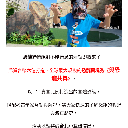
恐龍迷
們絕對不能錯過的活動即將來了！
與恐
斥資台幣六億打造、全球最大規模的
恐龍實境秀
《
龍共舞
》
，
以1：1真實比例打造出的實體恐龍，
搭配考古學家互動與解說，讓大家快速的了解恐龍的興起
與滅亡歷史，
活動地點將於
台北小巨蛋
演出，