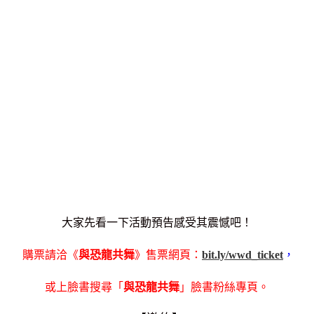
大家先看一下活動預告感受其震憾吧！
購票請洽《
與恐龍共舞
》售票網頁：
bit.ly/wwd_ticket
，
或上臉書搜尋「
與恐龍共舞
」
臉書粉絲專頁。