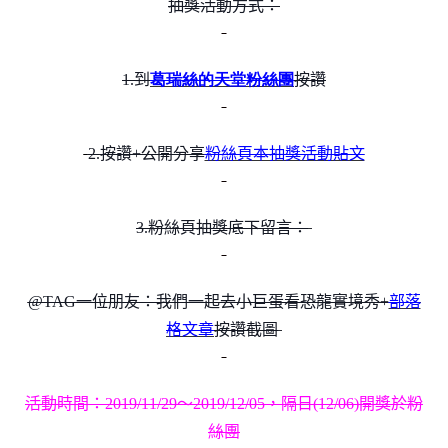
抽獎活動方式：
1.
到
葛瑞絲的天堂粉絲團
按讚
2.
按讚+公開分享
粉絲頁本抽獎活動貼文
3.
粉絲頁抽獎底下留言：
@TAG
一位朋友：我們一起去小巨蛋看恐龍實境秀+
部落
格文章
按讚截圖
活動時間：2019/11/29～2019/12/05，隔日(12/06)開獎於粉
絲團