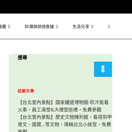
推薦
料理與烘焙食譜
生活分享
Toggle
website
搜尋
搜
尋
search
近期文章
【台北室內景點】國家鐵道博物館-吹冷氣看
火車、員工澡堂&大禮堂巡禮，免費參觀
【台北室內景點】歷史文物陳列館，看得到甲
骨文、國寶…等文物，堪稱台北小故宮，免費
參觀