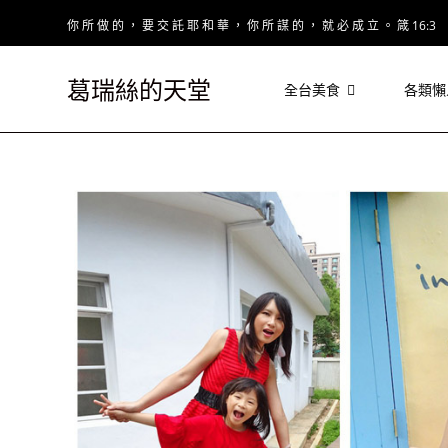
Skip
你 所 做 的 ， 要 交 託 耶 和 華 ， 你 所 謀 的 ， 就 必 成 立 。 箴 16:3
to
content
葛瑞絲的天堂
全台美食
各類懶