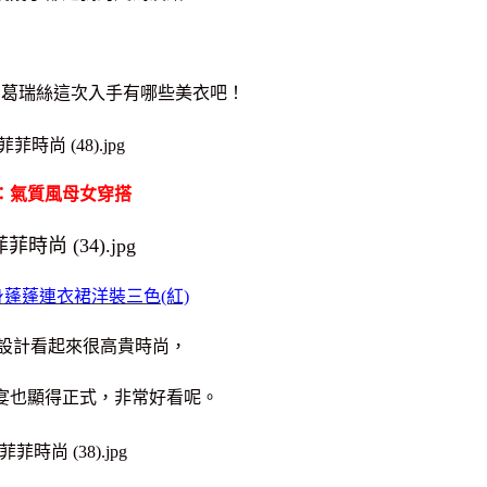
看葛瑞絲這次入手有哪些美衣吧！
：氣質風母女穿搭
蓬蓬連衣裙洋裝三色(紅)
設計看起來很高貴時尚，
宴也顯得正式，非常好看呢。