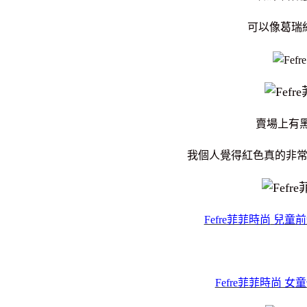
可以像葛瑞
賣場上有黑
我個人覺得紅色真的非
Fefre菲菲時尚
兒童前
Fefre菲菲時尚 