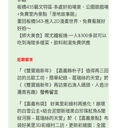
板橋435藝文特區-多處好拍場景、公園遊戲場
+免費室內景點「溼地故事館」
重回板橋543-進入2D漫畫世界，免費看展好
好拍～
【師大美食】喫尤鐵板燒-一人$300多就可以
吃到海陸多樣菜，飲料和湯免費供應
近期留言
「
《雙寶過新年》【嘉義縣朴子】值得再三回
訪的北歐工坊，簡單紀錄 – 葛瑞絲的天堂
」於
〈
《雙寶過新年》再訪東石漁人碼頭，人造沙
灘真有趣
〉發佈留言
「
【嘉義布袋】 好美里彩繪村再進化！崩壞
的白雪公主+結合泥塑新增黑白珍珠魟魚&闇
紋河豚 – 葛瑞絲的天堂
」於〈
【嘉義景點】布
袋好美里3D彩繪村二訪，更新彩繪圖：全國