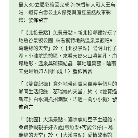
最大3D立體彩繪圖完成-海抹香鯨大戰大王烏
賊，還有白雪公主&傑克與魔豆童話故事彩
繪
〉發佈留言
「
【北投景點】免費景點。新北投哪裡好玩？
地熱谷景觀公園–來看獨特地熱溫泉景觀吧♥ –
葛瑞絲的天堂
」於〈
【北投景點】陽明山竹子
湖。小油坑遊憩區，來看天然火山噴氣孔、崩
塌地形、溫泉與硫磺結晶…等地理景觀，陰雨
天更是猶如人間仙境！
〉發佈留言
「
【雙寶紀錄】意外地帶兩寶回嘉義半個月的
鄉間生活紀錄 – 葛瑞絲的天堂
」於〈
《雙寶過
新年》白水湖抓招潮蟹，巧遇一窩小小狗
〉發
佈留言
「
【桃園】大溪景點。濃情魔幻豆子主題館，
免費參觀親子好去處(餵魚樂+可愛公仔) – 葛
瑞絲的天堂
」於〈
【大溪景點】愛情故事館