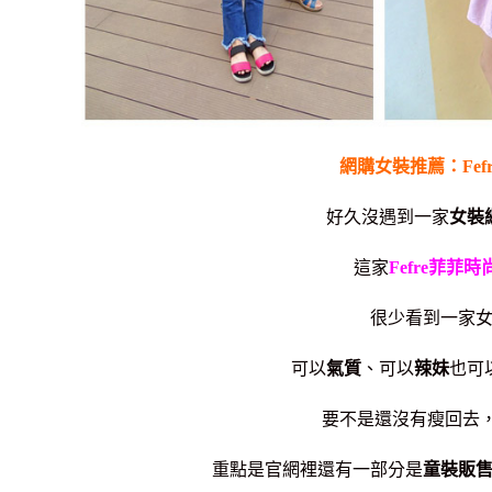
網購女裝推薦：Fef
好久沒遇到一家
女裝
這家
Fefre菲菲時
很少看到一家
可以
氣質
、可以
辣妹
也可
要不是還沒有瘦回去
重點是官網裡還有一部分是
童裝販