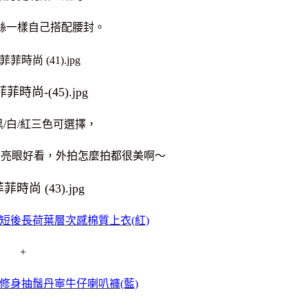
絲一樣自己搭配腰封。
/白/紅三色可選擇，
常亮眼好看，
外拍怎麼拍都很美啊～
短後長荷葉層次感棉質上衣(紅)
+
女童修身抽鬚丹寧牛仔喇叭褲(藍)