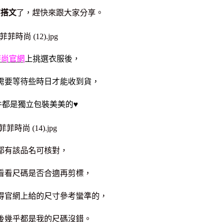
穿搭文
了，趕快來跟大家分享。
菲時尚官網
上挑選衣服後，
需要等待些時日才能收到貨，
件都是獨立包裝美美的♥
都有該品名可核對，
看看尺碼是否合適再剪標，
得官網上給的尺寸參考蠻準的，
後幾乎都是我的尺碼沒錯。