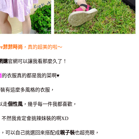
re菲菲時尚
，真的超美的啦～
網購
官網可以讓我看那麼久了！
尚
的衣服真的都是我的菜啊♥
女裝有這麼多風格的衣服，
以走
個性風
，幾乎
每一件我都喜歡，
，不然我肯定會挑辣妹裝的啊XD
售
，可以自己挑選回來搭配成
親子裝
也超亮眼，