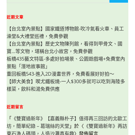
近期文章
【台北室內景點】國家鐵道博物館-吹冷氣看火車、員工
澡堂&大禮堂巡禮，免費參觀
【台北室內景點】歷史文物陳列館，看得到甲骨文、國
寶…等文物，堪稱台北小故宮，免費參觀
板橋435藝文特區-多處好拍場景、公園遊戲場+免費室內
景點「溼地故事館」
重回板橋543-進入2D漫畫世界，免費看展好好拍～
【師大美食】喫尤鐵板燒-一人$300多就可以吃到海陸多
樣菜，飲料和湯免費供應
近期留言
「
《雙寶過新年》【嘉義縣朴子】值得再三回訪的北歐工
坊，簡單紀錄 – 葛瑞絲的天堂
」於〈
《雙寶過新年》再訪
東石漁人碼頭，人造沙灘真有趣
〉發佈留言