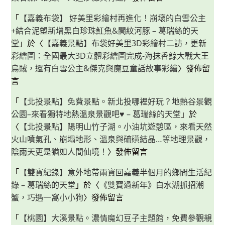
「
【嘉義布袋】 好美里彩繪村再進化！崩壞的白雪公主
+結合泥塑新增黑白珍珠魟魚&闇紋河豚 – 葛瑞絲的天
堂
」於〈
【嘉義景點】布袋好美里3D彩繪村二訪，更新
彩繪圖：全國最大3D立體彩繪圖完成-海抹香鯨大戰大王
烏賊，還有白雪公主&傑克與魔豆童話故事彩繪
〉發佈留
言
「
【北投景點】免費景點。新北投哪裡好玩？地熱谷景觀
公園–來看獨特地熱溫泉景觀吧♥ – 葛瑞絲的天堂
」於
〈
【北投景點】陽明山竹子湖。小油坑遊憩區，來看天然
火山噴氣孔、崩塌地形、溫泉與硫磺結晶…等地理景觀，
陰雨天更是猶如人間仙境！
〉發佈留言
「
【雙寶紀錄】意外地帶兩寶回嘉義半個月的鄉間生活紀
錄 – 葛瑞絲的天堂
」於〈
《雙寶過新年》白水湖抓招潮
蟹，巧遇一窩小小狗
〉發佈留言
「
【桃園】大溪景點。濃情魔幻豆子主題館，免費參觀親