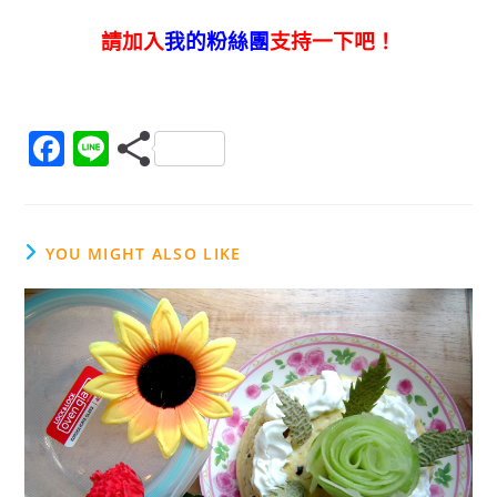
請加入
我的粉絲團
支持一下吧！
F
Li
a
n
c
e
e
YOU MIGHT ALSO LIKE
b
o
o
k