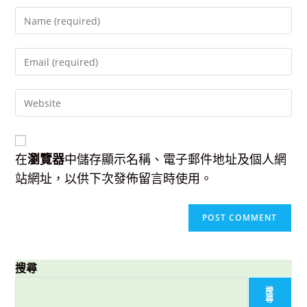
Enter
your
name
Enter
or
your
username
email
to
Enter
address
comment
your
to
website
comment
URL
(optional)
在
瀏覽器
中儲存顯示名稱、電子郵件地址及個人網
站網址，以供下次發佈留言時使用。
搜尋
搜
尋