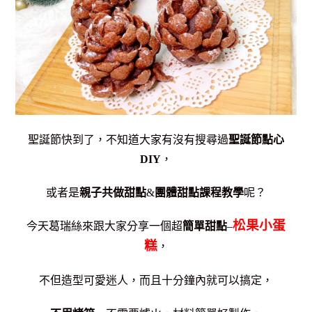
聖誕節快到了，不知道大家有沒有搜尋過
聖誕節點心
DIY
，
或者是
親子共做甜點
&
團體甜點課程教學
呢？
松果小蛋
今天葛瑞絲來跟大家分享一個超
簡單甜點
–
糕
，
不但造型可愛迷人，而且十分鐘內就可以搞定，