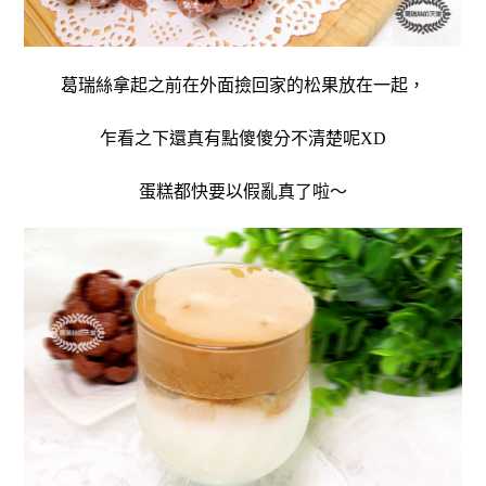
葛瑞絲拿起之前在外面撿回家的松果放在一起，
乍看之下還真有點傻傻分不清楚呢XD
蛋糕都快要以假亂真了啦～