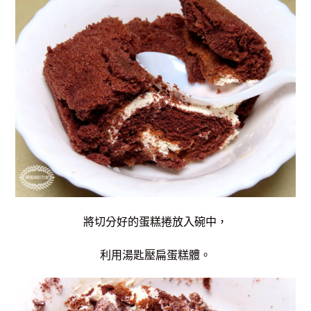
將切分好的蛋糕捲放入碗中，
利用湯匙壓扁蛋糕體。