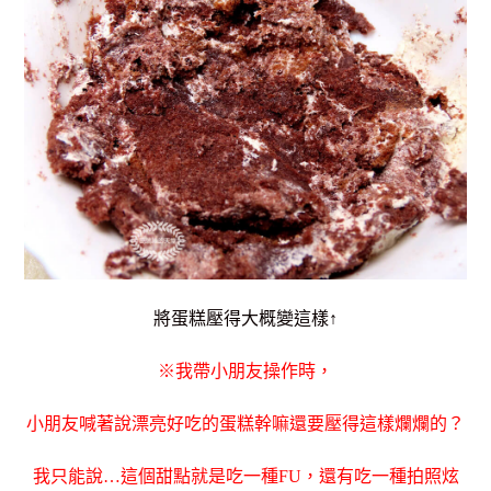
將蛋糕壓得大概變這樣↑
※我帶小朋友操作時，
小朋友喊著說漂亮好吃的蛋糕幹嘛還要壓得這樣爛爛的？
我只能說…這個甜點就是吃一種FU，還有吃一種拍照炫