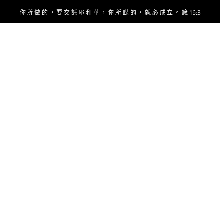
Skip
你 所 做 的 ， 要 交 託 耶 和 華 ， 你 所 謀 的 ， 就 必 成 立 。 箴 16:3
to
content