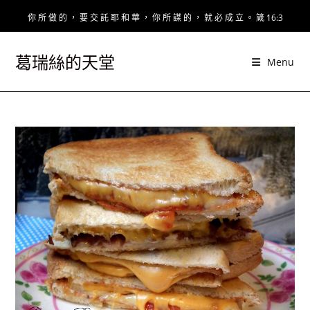
Skip
你 所 做 的 ， 要 交 託 耶 和 華 ， 你 所 謀 的 ， 就 必 成 立 。 箴 16:3
to
content
葛瑞絲的天堂
Menu