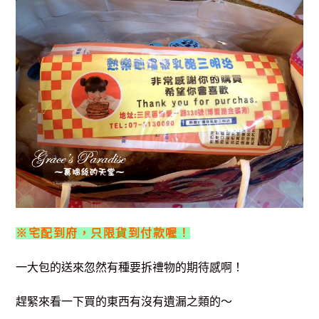
※宅配到府，只限貨到付款喔！
一大包的送來忽然有種要拆禮物的期待感啊！
趕緊來看一下買的東西有沒有遺漏之類的～