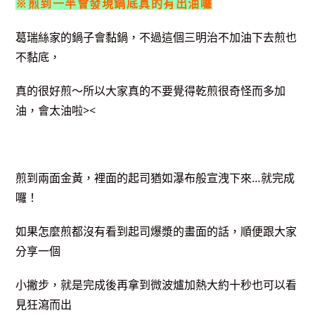
※煎到一半會發現鍋底真的有出油囉
葛瑞絲家的鍋子會黏鍋，不過這個三明治不加油下去煎也
不黏底，
真的很好煎～所以大家真的不要覺得乾煎很奇怪而多加
油，會太油啦><
煎到兩面金黃，裡面的起司猶如瀑布般宣洩下來…就完成
囉！
如果怎麼煎都沒有看到起司爆漿的畫面的話，順便跟大家
分享一個
小撇步，就是完成後再拿到微波爐加熱大約十秒也可以看
見狂瀉而出