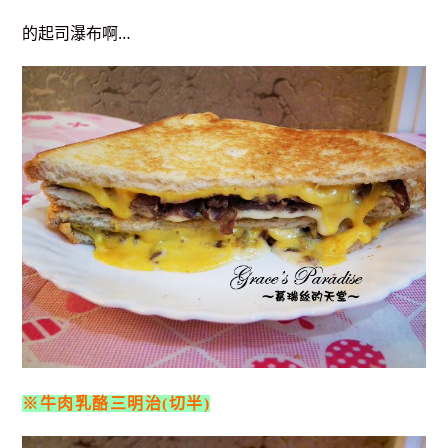
的起司瀑布啊…
※牛肉乳酪三明治(切半)