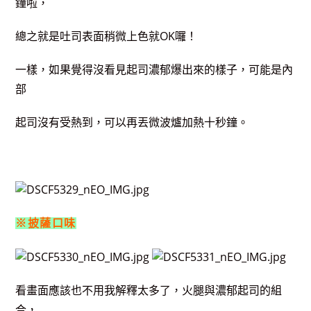
鐘啦，
總之就是吐司表面稍微上色
就OK囉！
一樣，如果覺得沒看見起司濃郁爆出來的樣子，可能是內
部
起司沒有受熱到，可以再丟微波爐加熱十秒鐘。
※披薩口味
看畫面應該也不用我解釋太多了，火腿與濃郁起司的組
合，