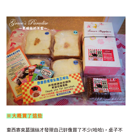
※大概買了這些
東西寄來葛瑞絲才發現自己好像買了不少(哈哈)，桌子不