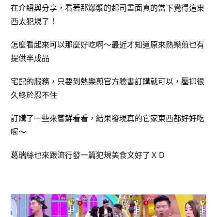
在介紹
與分享，看著那爆漿的起司畫面真的當下覺得這東
西太犯規了！
怎麼看起來
可以那麼好吃啊～最近才知道原來熱樂煎也有
提供半成品
宅配的服務，只要到熱樂煎官方臉書訂購就可以，壓抑很
久終於
忍不住
訂購了一些來嘗鮮看看，結果發現真的它家東西
都好好吃
喔～
葛瑞絲也來跟流行發一篇犯規美食文好了ＸＤ