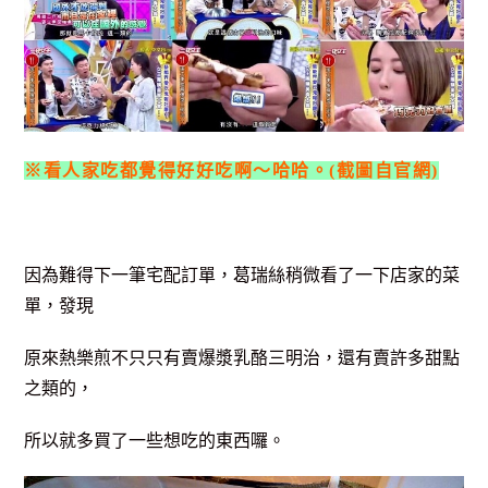
※看人家吃都覺得好好吃啊～哈哈。(截圖自官網)
因為難得下一筆宅配訂單，葛瑞絲稍微看了一下店家的菜
單，發現
原來熱樂煎不只只有賣爆漿乳酪三明治，還有賣許多甜點
之類的，
所以就多買了一些想吃的東西囉。