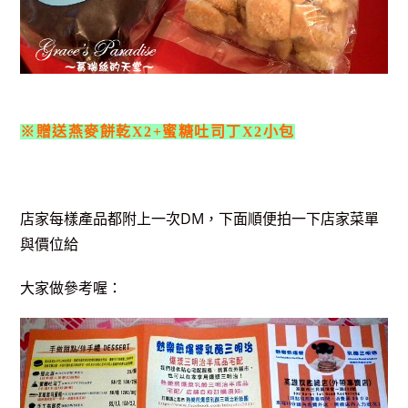
※贈送燕麥餅乾X2+蜜糖吐司丁X2小包
店家每樣產品都附上一次DM，下面順便拍一下店家菜單
與價位給
大家做參考喔：