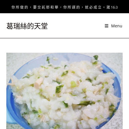
Skip
你 所 做 的 ， 要 交 託 耶 和 華 ， 你 所 謀 的 ， 就 必 成 立 。 箴 16:3
to
content
葛瑞絲的天堂
Menu