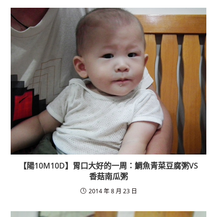
【陽10M10D】胃口大好的一周：鯛魚青菜豆腐粥VS
香菇南瓜粥
2014 年 8 月 23 日