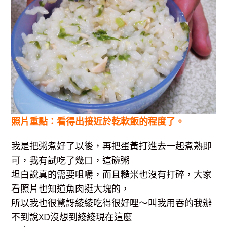
照片重點：看得出接近於乾軟飯的程度了。
我是把粥煮好了以後，再把蛋黃打進去一起煮熟即
可，我有試吃了幾口，這碗粥
坦白說真的需要咀嚼，而且糙米也沒有打碎，大家
看照片也知道魚肉挺大塊的，
所以我也很驚訝綾綾吃得很好哩～叫我用吞的我辦
不到說XD沒想到綾綾現在這麼