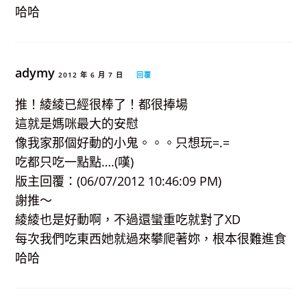
哈哈
adymy
2012 年 6 月 7 日
回覆
推！綾綾已經很棒了！都很捧場
這就是媽咪最大的安慰
像我家那個好動的小鬼。。。只想玩=.=
吃都只吃一點點….(嘆)
版主回覆：(06/07/2012 10:46:09 PM)
謝推～
綾綾也是好動啊，不過還蠻重吃就對了XD
每次我們吃東西她就過來攀爬著妳，根本很難進食
哈哈