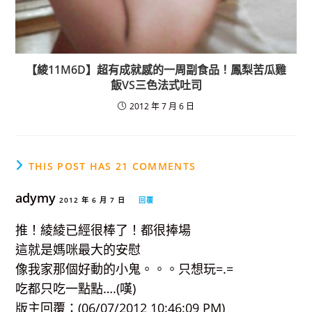
【綾11M6D】超有成就感的一周副食品！鳳梨苦瓜雞
飯VS三色法式吐司
2012 年 7 月 6 日
THIS POST HAS 21 COMMENTS
adymy
2012 年 6 月 7 日
回覆
推！綾綾已經很棒了！都很捧場
這就是媽咪最大的安慰
像我家那個好動的小鬼。。。只想玩=.=
吃都只吃一點點….(嘆)
版主回覆：(06/07/2012 10:46:09 PM)