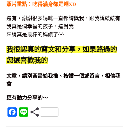
照片重點：吃得滿身都是麵XD
還有，謝謝很多媽咪一直都誇獎我，跟我說綾綾有
我真是個幸福的孩子，這對我
來說真是最棒的稱讚了^^
我很認真的寫文和分享，如果路過的
您還喜歡我的
文章，請別吝嗇給我推、按讚一個或留言，相信我
會
更有動力分享的～
F
Li
a
n