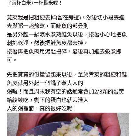
了兩杯白米+一杯糙米喔！
莧菜我是把粗梗去掉(留在旁邊)，然後切小段丟進
去與粥一起熬煮，而鮭魚的部分則
是另外起一鍋滾水煮熟鮭魚以後，接著小心地把魚
刺挑乾淨，然後把鮭魚皮都去掉，
接著再把魚肉用湯匙搗碎，最後再加進去粥煮即
可。
先把寶寶的份量留起來以後，至於青菜的粗梗和鮭
魚皮就另外起一個鍋子煮大人的
粥囉！而且周末我有空的話通常會加2/3顆的蛋黃
給綾綾吃，剩下的蛋白也就丟進大
人的粥裡面，真的很好吃呢！