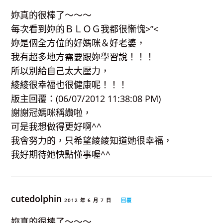
妳真的很棒了～～～
每次看到妳的ＢＬＯＧ我都很慚愧>”<
妳是個全方位的好媽咪＆好老婆，
我有超多地方需要跟妳學習說！！！
所以別給自己太大壓力，
綾綾很幸福也很健康呢！！！
版主回覆：(06/07/2012 11:38:08 PM)
謝謝冠媽咪稱讚啦，
可是我想做得更好啊^^
我會努力的，只希望綾綾知道她很幸福，
我好期待她快點懂事喔^^
cutedolphin
2012 年 6 月 7 日
回覆
妳真的很棒了～～～