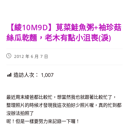
【綾10M9D】莧菜鮭魚粥+袖珍菇
絲瓜乾麵，老木有點小沮喪(淚)
Post
2012 年 6 月 7 日
published:
造訪人次：
1,007
最近周末綾爸都比較忙，想當然我也就跟著比較忙了，
整理照片的時候才發現我這次拍好少照片喔，真的忙到都
沒辦法拍照了
呢！但是一樣要努力來記錄一下囉！