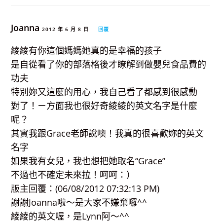
Joanna
2012 年 6 月 8 日
回覆
綾綾有你這個媽媽她真的是幸福的孩子
是自從看了你的部落格後才瞭解到做嬰兒食品費的
功夫
特別妳又這麼的用心，我自己看了都感到很感動
對了！ㄧ方面我也很好奇綾綾的英文名字是什麼
呢？
其實我跟Grace老師說噢！我真的很喜歡妳的英文
名字
如果我有女兒，我也想把她取名“Grace”
不過也不確定未來拉！呵呵：）
版主回覆：(06/08/2012 07:32:13 PM)
謝謝Joanna啦～是大家不嫌棄囉^^
綾綾的英文喔，是Lynn阿～^^