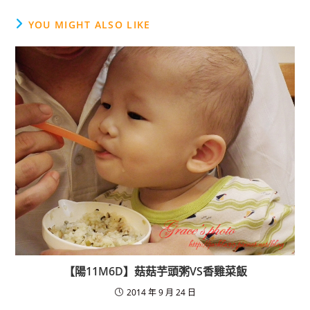
c
e
e
YOU MIGHT ALSO LIKE
b
o
o
k
【陽11M6D】菇菇芋頭粥VS香雞菜飯
2014 年 9 月 24 日