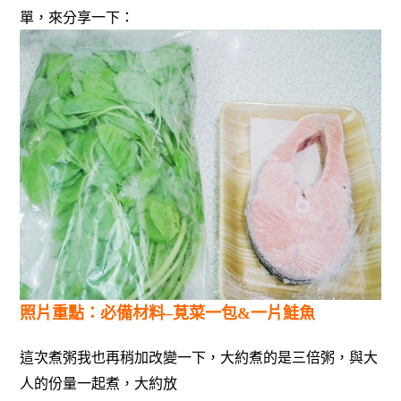
單，來分享一下：
照片重點：必備材料–莧菜一包&一片鮭魚
這次煮粥我也再稍加改變一下，大約煮的是三倍粥，與大
人的份量一起煮，大約放