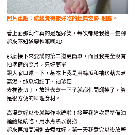
照片重點：綾綾覺得飯好吃的經典姿勢–翹腳。
看上面那動作真的是超好笑，每次都給我抬一隻腳
起來不知道要幹嘛啊XD
那麼接下來要講的第二道更簡單，而且我完全沒有
拍準備的照片，只好簡單
跟大家口述一下，基本上我是用絲瓜和袖珍菇去煮
高湯，絲瓜切細丁、袖珍菇
去梗後切丁，放進去煮一下子就都化開爛掉了，算
是很方便的料理食材。
高湯煮好以後就製作冰磚啦！接著我這次是準備油
麵給綾綾吃，用水煮熟以後撈
起來再加高湯進去煮就好，第一天我煮完以後放著