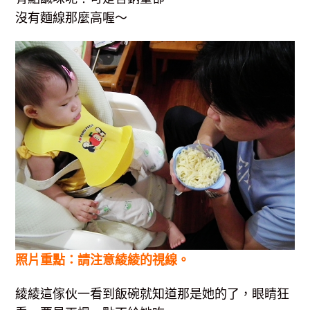
沒有麵線那麼高喔～
照片重點：請注意綾綾的視線。
綾綾這傢伙一看到飯碗就知道那是她的了，眼睛狂