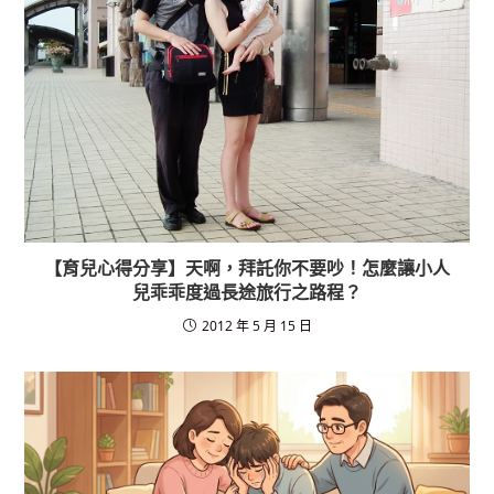
k
【育兒心得分享】天啊，拜託你不要吵！怎麼讓小人
兒乖乖度過長途旅行之路程？
2012 年 5 月 15 日