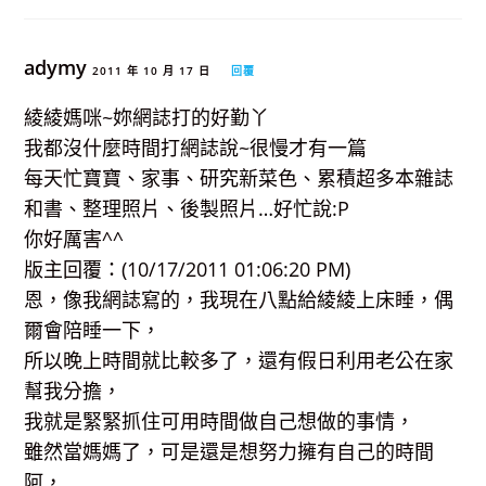
adymy
2011 年 10 月 17 日
回覆
綾綾媽咪~妳網誌打的好勤丫
我都沒什麼時間打網誌說~很慢才有一篇
每天忙寶寶、家事、研究新菜色、累積超多本雜誌
和書、整理照片、後製照片…好忙說:P
你好厲害^^
版主回覆：(10/17/2011 01:06:20 PM)
恩，像我網誌寫的，我現在八點給綾綾上床睡，偶
爾會陪睡一下，
所以晚上時間就比較多了，還有假日利用老公在家
幫我分擔，
我就是緊緊抓住可用時間做自己想做的事情，
雖然當媽媽了，可是還是想努力擁有自己的時間
阿，