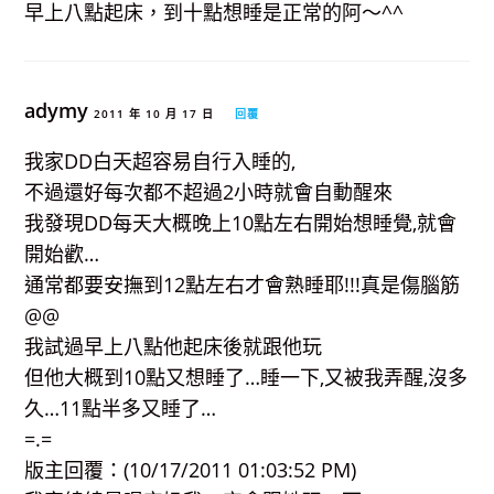
早上八點起床，到十點想睡是正常的阿～^^
adymy
2011 年 10 月 17 日
回覆
我家DD白天超容易自行入睡的,
不過還好每次都不超過2小時就會自動醒來
我發現DD每天大概晚上10點左右開始想睡覺,就會
開始歡…
通常都要安撫到12點左右才會熟睡耶!!!真是傷腦筋
@@
我試過早上八點他起床後就跟他玩
但他大概到10點又想睡了…睡一下,又被我弄醒,沒多
久…11點半多又睡了…
=.=
版主回覆：(10/17/2011 01:03:52 PM)