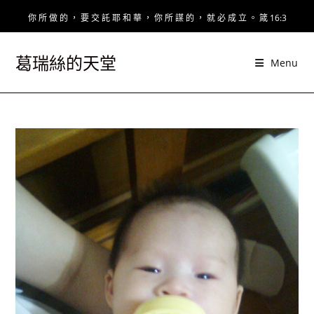
Skip
你 所 做 的 ， 要 交 託 耶 和 華 ， 你 所 謀 的 ， 就 必 成 立 。 箴 16:3
to
content
葛瑞絲的天堂
Menu