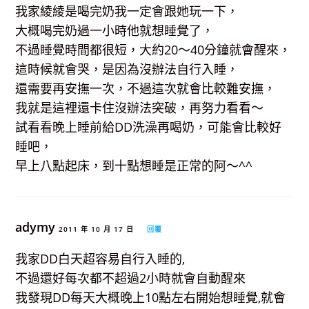
我家綾綾是喝完奶我一定會跟她玩一下，
大概喝完奶過一小時他就想睡覺了，
不過睡覺時間都很短，大約20～40分鐘就會醒來，
這時候就會哭，是因為沒辦法自行入睡，
還需要再安撫一次，不過這次就會比較難安撫，
我就是這裡還卡住沒辦法突破，再努力看看～
試看看晚上睡前給DD洗澡再喝奶，可能會比較好
睡吧，
早上八點起床，到十點想睡是正常的阿～^^
adymy
2011 年 10 月 17 日
回覆
我家DD白天超容易自行入睡的,
不過還好每次都不超過2小時就會自動醒來
我發現DD每天大概晚上10點左右開始想睡覺,就會