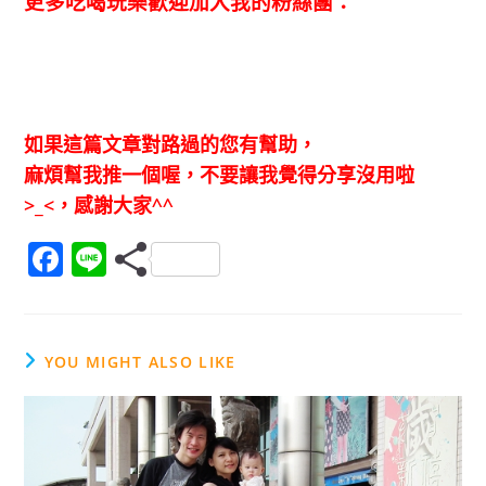
更多吃喝玩樂歡迎加入我的粉絲團：
如果這篇文章對路過的您有幫助，
麻煩幫我推一個喔，不要讓我覺得分享沒用啦
>_<，感謝大家^^
F
Li
a
n
c
e
e
YOU MIGHT ALSO LIKE
b
o
o