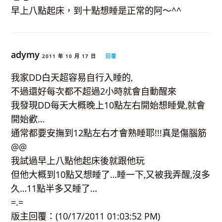
早上八點起床，到十點想睡是正常的阿～^^
adymy
2011 年 10 月 17 日
回覆
我家DD白天超容易自行入睡的,
不過還好每次都不超過2小時就會自動醒來
我發現DD每天大概晚上10點左右開始想睡覺,就會
開始歡…
通常都要安撫到12點左右才會熟睡耶!!!真是傷腦筋
@@
我試過早上八點他起床後就跟他玩
但他大概到10點又想睡了…睡一下,又被我弄醒,沒多
久…11點半多又睡了…
=.=
版主回覆：(10/17/2011 01:03:52 PM)