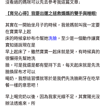
沒看過的媽咪可以先去參考我這篇文章↓
【育兒心得】我要出運之拯救媽媽的雙手與睡眠!
其實在一開始坐月子的時候，我爸媽就叫我一定要
在寶寶早上起
床的時候拿紗布巾幫她
洗臉
，至少是一個動作讓寶
寶知道說現在是
早上起床了，雖然寶寶一起床就是哭，有時候真的
很懶得先幫她洗
臉，可是我還是都有堅持下去，每天起床就是先洗
臉換尿布才可以
喝奶，我想這習慣就等於是我們先洗臉刷牙在吃早
餐一樣的意思吧！
早上喝完奶以後，因為我家光線不足，其實陽光沒
辦法透進來，所