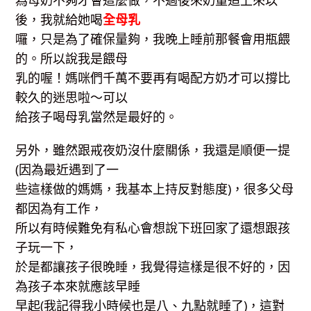
為母奶不夠才會這麼做，不過後來奶量追上來以
後，我就給她喝
全母乳
囉，只是為了確保量夠，我晚上睡前那餐會用瓶餵
的。所以說我是餵母
乳的喔！媽咪們千萬不要再有喝配方奶才可以撐比
較久的迷思啦～可以
給孩子喝母乳當然是最好的。
另外，雖然跟戒夜奶沒什麼關係，我還是順便一提
(因為最近遇到了一
些這樣做的媽媽，我基本上持反對態度)，很多父母
都因為有工作，
所以有時候難免有私心會想說下班回家了還想跟孩
子玩一下，
於是都讓孩子很晚睡，我覺得這樣是很不好的，因
為孩子本來就應該早睡
早起(我記得我小時候也是八、九點就睡了)，這對