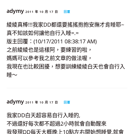
adymy
2011 年 10 月 17 日
回覆
綾綾真棒!!!我家DD都還要搖搖抱抱安撫才肯睡耶~
真不知該如何讓他自行入睡=.=
版主回覆：(10/17/2011 08:38:17 AM)
之前綾綾也是這樣阿，要練習的啦，
媽媽可以參考我之前文章的做法喔，
我現在也比較困擾，想要訓練綾綾白天也會自行入
睡～
adymy
2011 年 10 月 17 日
回覆
我家DD白天超容易自行入睡的,
不過還好每次都不超過2小時就會自動醒來
我發現DD每天大概晚上10點左右開始想睡覺,就會