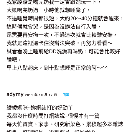
我家綾綾是喝完奶我一定會跟她玩一下，
大概喝完奶過一小時他就想睡覺了，
不過睡覺時間都很短，大約20～40分鐘就會醒來，
這時候就會哭，是因為沒辦法自行入睡，
還需要再安撫一次，不過這次就會比較難安撫，
我就是這裡還卡住沒辦法突破，再努力看看～
試看看晚上睡前給DD洗澡再喝奶，可能會比較好
睡吧，
早上八點起床，到十點想睡是正常的阿～^^
adymy
2011 年 10 月 17 日
回覆
綾綾媽咪~妳網誌打的好勤丫
我都沒什麼時間打網誌說~很慢才有一篇
每天忙寶寶、家事、研究新菜色、累積超多本雜誌