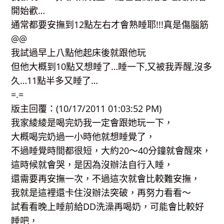
開始歡…
通常都要安撫到12點左右才會熟睡耶!!!真是傷腦筋
@@
我試過早上八點他起床後就跟他玩
但他大概到10點又想睡了…睡一下,又被我弄醒,沒多
久…11點半多又睡了…
=.=
版主回覆：(10/17/2011 01:03:52 PM)
我家綾綾是喝完奶我一定會跟她玩一下，
大概喝完奶過一小時他就想睡覺了，
不過睡覺時間都很短，大約20～40分鐘就會醒來，
這時候就會哭，是因為沒辦法自行入睡，
還需要再安撫一次，不過這次就會比較難安撫，
我就是這裡還卡住沒辦法突破，再努力看看～
試看看晚上睡前給DD洗澡再喝奶，可能會比較好
睡吧，