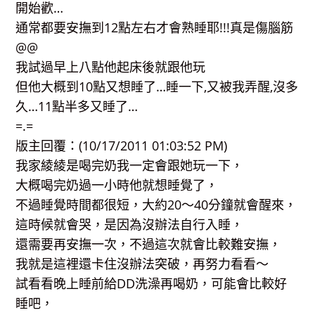
開始歡…
通常都要安撫到12點左右才會熟睡耶!!!真是傷腦筋
@@
我試過早上八點他起床後就跟他玩
但他大概到10點又想睡了…睡一下,又被我弄醒,沒多
久…11點半多又睡了…
=.=
版主回覆：(10/17/2011 01:03:52 PM)
我家綾綾是喝完奶我一定會跟她玩一下，
大概喝完奶過一小時他就想睡覺了，
不過睡覺時間都很短，大約20～40分鐘就會醒來，
這時候就會哭，是因為沒辦法自行入睡，
還需要再安撫一次，不過這次就會比較難安撫，
我就是這裡還卡住沒辦法突破，再努力看看～
試看看晚上睡前給DD洗澡再喝奶，可能會比較好
睡吧，