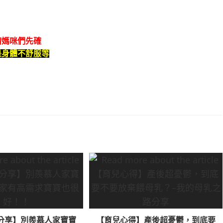
請媽咪們先確
是身體不舒服等
分享】別羨慕人家寶寶
【育兒心得】產後超憂鬱，到底要