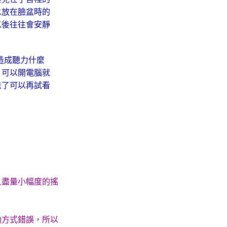
水放在臉盆時的
以後往往會安靜
會造成聽力什麼
，可以開電腦就
法了可以再試看
且盡量小幅度的搖
動方式錯誤，所以