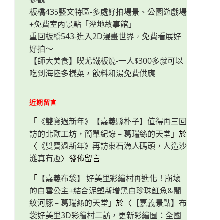
板橋435藝文特區-多處好拍場景、公園遊戲場
+免費室內景點「溼地故事館」
重回板橋543-進入2D漫畫世界，免費看展好
好拍～
【師大美食】喫尤鐵板燒-一人$300多就可以
吃到海陸多樣菜，飲料和湯免費供應
近期留言
「
《雙寶過新年》【嘉義縣朴子】值得再三回
訪的北歐工坊，簡單紀錄 – 葛瑞絲的天堂
」於
〈
《雙寶過新年》再訪東石漁人碼頭，人造沙
灘真有趣
〉發佈留言
「
【嘉義布袋】 好美里彩繪村再進化！崩壞
的白雪公主+結合泥塑新增黑白珍珠魟魚&闇
紋河豚 – 葛瑞絲的天堂
」於〈
【嘉義景點】布
袋好美里3D彩繪村二訪，更新彩繪圖：全國