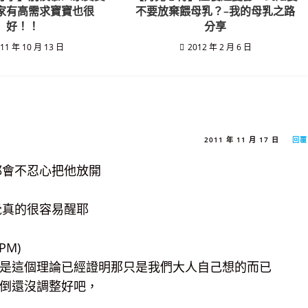
家有高需求寶寶也很
不要放棄餵母乳？–我的母乳之路
好！！
分享
11 年 10 月 13 日
2012 年 2 月 6 日
2011 年 11 月 17 日
回覆
都會不忍心把他放開
覺真的很容易醒耶
PM)
是這個理論已經證明那只是我們大人自己想的而已
倒還沒調整好吧，