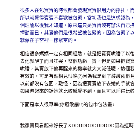
很多人在包寶寶的時候都會發現寶寶很用力的掙扎，
所以就覺得寶寶不喜歡被包緊，當初我也是這樣認為
個理論以後我才知道，原來這只是寶寶沒有辦法自己
揮動而已，其實他們是很希望被包緊的，因為包緊了
就像在子宮裡一樣緊窒的。
相信很多媽媽一定有相同經驗，就是把寶寶哄睡了以
去他就醒了而且狂哭，整個功虧一簣，但是如果把寶
哄睡，其實放下他再醒來的機率就大大減低囉，這個
有效的，可是有點相見恨晚(?)因為我是到了綾綾兩個
以前都沒有包囧，難怪，因為把寶寶放下去她的手就
如果包起來的話她就比較感覺不到，而且可以睡得比
下面是本人很草率(你還敢講!!)的包巾包法畫↓
我家寶貝看起來好長了XDDDDDDDDDDDD因為這