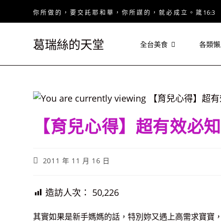
Skip
你 所 做 的 ， 要 交 託 耶 和 華 ， 你 所 謀 的 ， 就 必 成 立 。 箴 16:3
to
content
葛瑞絲的天堂
全台美食
各類懶
【育兒心得】超有效必知
Post
2011 年 11 月 16 日
published:
造訪人次：
50,226
其實如果是新手媽媽的話，特別妳又遇上高需求寶寶