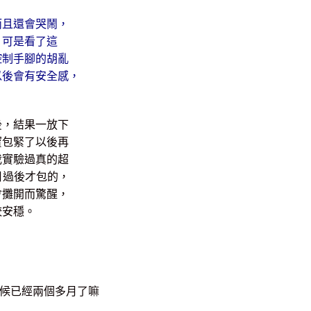
而且還會哭鬧，
，可是看了這
控制手腳的胡亂
以後會有安全感，
後，結果一放下
寶包緊了以後再
我實驗過真的超
月過後才包的，
會攤開而驚醒，
較安穩。
時候已經兩個多月了嘛