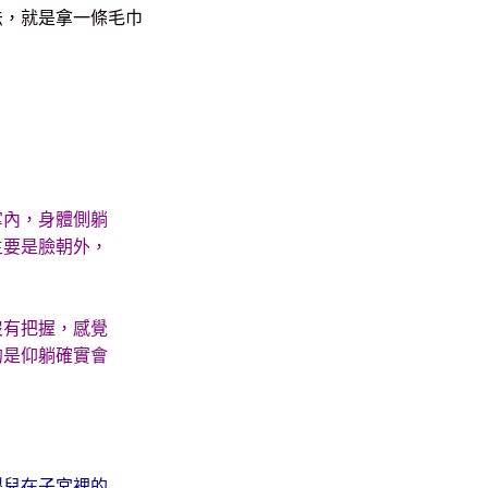
法，就是拿一條毛巾
掌內，身體側躺
主要是臉朝外，
沒有把握，感覺
的是仰躺確實會
嬰兒在子宮裡的