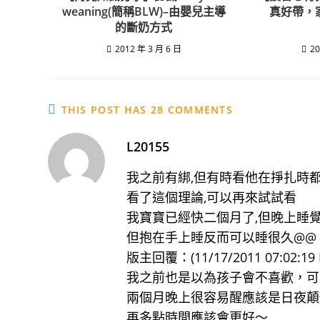
weaning(簡稱BLW)–由嬰兒主導
真好帶，
的斷奶方式
2012 年 3 月 6 日
20
THIS POST HAS 28 COMMENTS
L20155
我之前有綁,但有時看他在掙扎時
看了這個理論,可以再來試試看
我寶寶已經快二個月了,但晚上睡
但抱在手上睡反而可以睡很久@@
版主回覆：(11/17/2011 07:02:19 
我之前也是以為孩子會不喜歡，可
兩個月晚上很容易醒應該是日夜顛
再多點時間應該會更好～