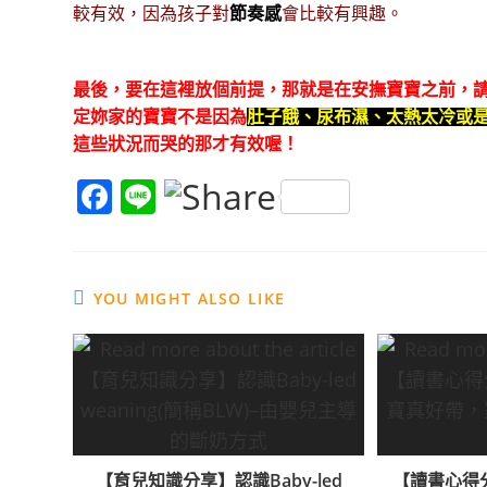
較有效，因為孩子對
節奏感
會比較有興趣。
最後，要在這裡放個前提，那就是在安撫寶寶之前，
定妳家的寶寶不是因為
肚子餓、尿布濕、太熱太冷或
這些狀況而哭的那才有效喔！
F
Li
a
n
c
e
e
YOU MIGHT ALSO LIKE
b
o
o
k
【育兒知識分享】認識Baby-led
【讀書心得