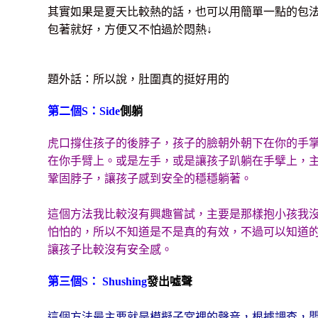
其實如果是夏天比較熱的話，也可以用簡單一點的包
包著就好，方便又不怕過於悶熱↓
題外話：所以說，肚圍真的挺好用的
第二個S：Side
側躺
虎口撐住孩子的後脖子，孩子的臉朝外朝下在你的手
在你手臂上。或是左手，或是讓孩子趴躺在手擘上，
鞏固脖子，讓孩子感到安全的穩穩躺著。
這個方法我比較沒有興趣嘗試，主要是那樣抱小孩我
怕怕的，所以不知道是不是真的有效，不過可以知道
讓孩子比較沒有安全感。
第三個S： S
hushing
發出噓聲
這個方法最主要就是模擬子宮裡的聲音，根據調查，