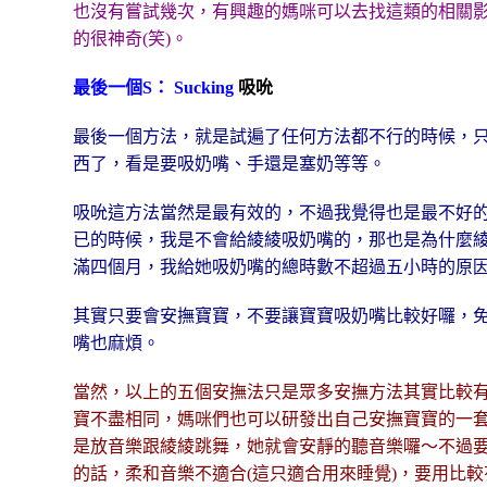
也沒有嘗試幾次，有興趣的媽咪可以去找這類的相關
的很神奇(笑)。
最後一個S： Sucking
吸吮
最後一個方法，就是試遍了任何方法都不行的時候，
西了，看是要吸奶嘴、手還是塞奶等等。
吸吮這方法當然是最有效的，不過我覺得也是最不好
已的時候，我是不會給綾綾吸奶嘴的，那也是為什麼
滿四個月，我給她吸奶嘴的總時數不超過五小時的原
其實只要會安撫寶寶，不要讓寶寶吸奶嘴比較好囉，
嘴也麻煩。
當然，以上的五個安撫法只是眾多安撫方法其實比較
寶不盡相同，媽咪們也可以研發出自己安撫寶寶的一
是放音樂跟綾綾跳舞，她就會安靜的聽音樂囉～不過
的話，柔和音樂不適合(這只適合用來睡覺)，要用比