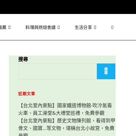
推薦
料理與烘焙食譜
生活分享
Toggle
website
搜尋
搜
尋
search
近期文章
【台北室內景點】國家鐵道博物館-吹冷氣看
火車、員工澡堂&大禮堂巡禮，免費參觀
【台北室內景點】歷史文物陳列館，看得到甲
骨文、國寶…等文物，堪稱台北小故宮，免費
參觀