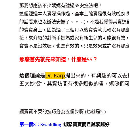
那我想應該不少媽媽有聽過5S安撫法吧！
這個經過本人實際操作過，基本上確實是很有效啦(如
的話看來也沒辦法安撫了。。。)，不過我覺得其實這
的寶寶身上，因為過了三個月以後寶寶就比較沒有那麼
接下來介紹的對新手媽媽或家有新生兒的可能很有效
寶寶不是沒效喔，也是有效的，只是效果或許沒有那
那麼首先就先來知道，什麼是5S？
這個理論是
Dr. Karp
提出來的，有興趣的可以去找
五大妙招”，其實坊間有很多類似的書，媽咪們
讓寶寶不哭的技巧分為五個步驟 (也就是5s)：
第一個S：Swaddling
綁緊寶寶而且越緊越好