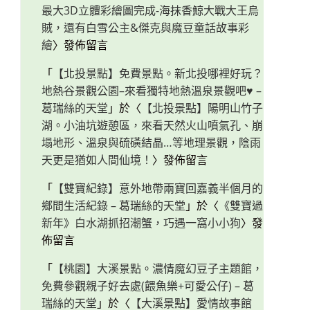
最大3D立體彩繪圖完成-海抹香鯨大戰大王烏
賊，還有白雪公主&傑克與魔豆童話故事彩
繪
〉發佈留言
「
【北投景點】免費景點。新北投哪裡好玩？
地熱谷景觀公園–來看獨特地熱溫泉景觀吧♥ –
葛瑞絲的天堂
」於〈
【北投景點】陽明山竹子
湖。小油坑遊憩區，來看天然火山噴氣孔、崩
塌地形、溫泉與硫磺結晶…等地理景觀，陰雨
天更是猶如人間仙境！
〉發佈留言
「
【雙寶紀錄】意外地帶兩寶回嘉義半個月的
鄉間生活紀錄 – 葛瑞絲的天堂
」於〈
《雙寶過
新年》白水湖抓招潮蟹，巧遇一窩小小狗
〉發
佈留言
「
【桃園】大溪景點。濃情魔幻豆子主題館，
免費參觀親子好去處(餵魚樂+可愛公仔) – 葛
瑞絲的天堂
」於〈
【大溪景點】愛情故事館