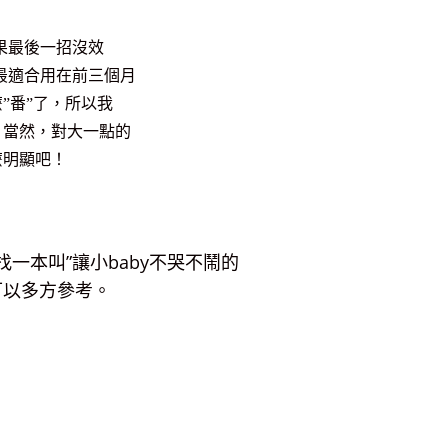
果最後一招沒效
最適合用在前三個月
”番”了，所以我
，當然，對大一點的
麼明顯吧！
一本叫”讓小baby不哭不鬧的
可以多方參考。