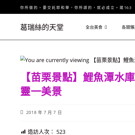
Skip
你 所 做 的 ， 要 交 託 耶 和 華 ， 你 所 謀 的 ， 就 必 成 立 。 箴 16:3
to
content
葛瑞絲的天堂
全台美食
各類懶
【苗栗景點】鯉魚潭水庫
靈一美景
Post
2018 年 7 月 7 日
published:
造訪人次：
523