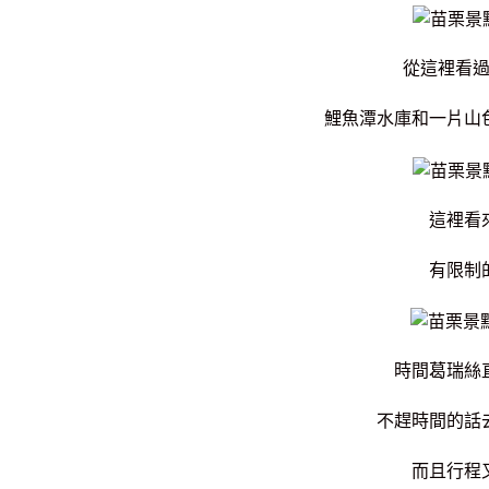
從這裡看
鯉魚潭水庫和一片山
這裡看
有限制
時間葛瑞絲
不趕時間的話
而且行程