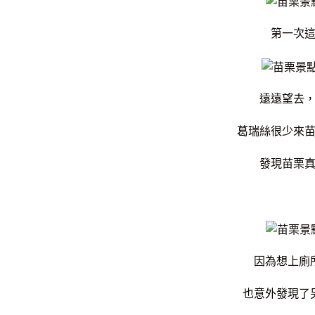
第一次
遠遠望去
葛瑞絲很少來
發現苗栗
因為想上廁
也意外發現了