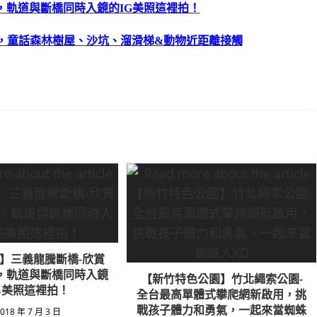
，軌道與斷橋同時入鏡的IG美照這裡拍！
打卡熱點，童話森林樹屋、沙坑、溜滑梯&動物近距離接觸
】三義龍騰斷橋-欣賞
，軌道與斷橋同時入鏡
【新竹特色公園】竹北繩索公園-
G美照這裡拍！
全台最高單體式攀爬網新啟用，挑
戰孩子體力和勇氣，一起來當蜘蛛
018 年 7 月 3 日