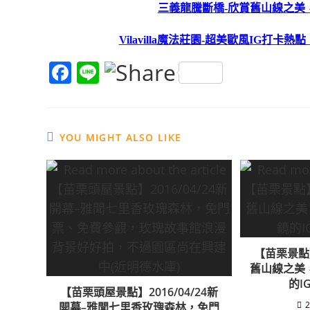
三義龍騰斷橋-欣賞舊山線之美
Vilavilla魔法莊園-超美歐風IG
F
Li
a
n
c
e
e
YOU MIGHT ALSO LIKE
b
o
o
k
【苗栗景點
舊山線之美
的I
【苗栗頭屋景點】2016/04/24新
2
開幕–雅聞七里香玫瑰森林，免門