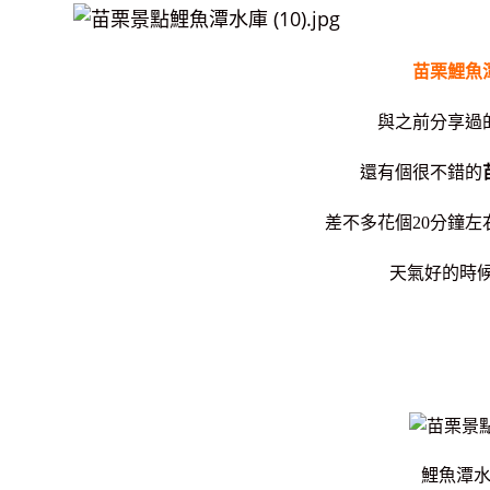
苗栗鯉魚
與之前分享過
還有個很不錯的
差不多花個20分鐘左
天氣好的時
鯉魚潭