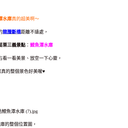
潭水庫
真的超美啊～
的
龍騰斷橋
距離不遠處，
苗栗三義景點
：
鯉魚潭水庫
右看一看美景、
放空一下心靈，
候真的整個景色好美喔♥
水庫的整個位置圖，