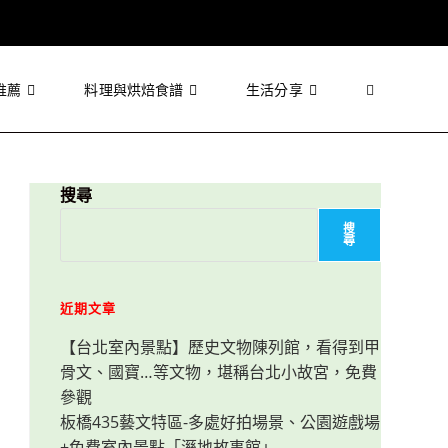
推薦
料理與烘焙食譜
生活分享
Toggle
website
搜尋
搜
尋
search
近期文章
【台北室內景點】歷史文物陳列館，看得到甲
骨文、國寶…等文物，堪稱台北小故宮，免費
參觀
板橋435藝文特區-多處好拍場景、公園遊戲場
+免費室內景點「溼地故事館」