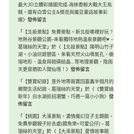
最大3D立體彩繪圖完成-海抹香鯨大戰大王烏
賊，還有白雪公主&傑克與魔豆童話故事彩
繪
〉發佈留言
「
【北投景點】免費景點。新北投哪裡好玩？
地熱谷景觀公園–來看獨特地熱溫泉景觀吧♥ –
葛瑞絲的天堂
」於〈
【北投景點】陽明山竹子
湖。小油坑遊憩區，來看天然火山噴氣孔、崩
塌地形、溫泉與硫磺結晶…等地理景觀，陰雨
天更是猶如人間仙境！
〉發佈留言
「
【雙寶紀錄】意外地帶兩寶回嘉義半個月的
鄉間生活紀錄 – 葛瑞絲的天堂
」於〈
《雙寶過
新年》白水湖抓招潮蟹，巧遇一窩小小狗
〉發
佈留言
「
【桃園】大溪景點。濃情魔幻豆子主題館，
免費參觀親子好去處(餵魚樂+可愛公仔) – 葛
瑞絲的天堂
」於〈
【大溪景點】愛情故事館