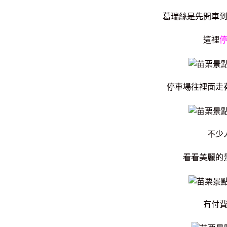
葛瑞絲是先開車
這裡
停車場往裡面走
不少
看看美麗的
有付