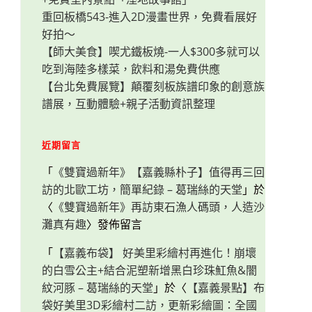
重回板橋543-進入2D漫畫世界，免費看展好
好拍～
【師大美食】喫尤鐵板燒-一人$300多就可以
吃到海陸多樣菜，飲料和湯免費供應
【台北免費展覽】顛覆刻板族譜印象的創意族
譜展，互動體驗+親子活動資訊整理
近期留言
「
《雙寶過新年》【嘉義縣朴子】值得再三回
訪的北歐工坊，簡單紀錄 – 葛瑞絲的天堂
」於
〈
《雙寶過新年》再訪東石漁人碼頭，人造沙
灘真有趣
〉發佈留言
「
【嘉義布袋】 好美里彩繪村再進化！崩壞
的白雪公主+結合泥塑新增黑白珍珠魟魚&闇
紋河豚 – 葛瑞絲的天堂
」於〈
【嘉義景點】布
袋好美里3D彩繪村二訪，更新彩繪圖：全國