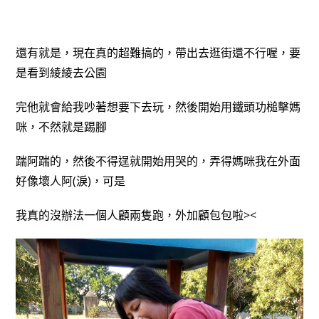
還有就是，現在真的超難搞的，帶出去逛街還不行喔，要
是看到綾綾去公園
完他就會給我吵著想要下去玩，然後開始用鐵頭功槌擊媽
咪，不然就是踢腳
踹阿踹的，然後不得逞就開始用哭的，弄得媽咪我在外面
好像壞人阿(淚)，可是
我真的沒辦法一個人顧兩隻跑，外加顧包包啦><