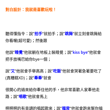
對白設計：我就是喜歡玩啦！
聽得懂指令：說”
拍手
“就拍手；說”
跳舞
“就立刻會跳舞給
你看喔(超可愛)；然後跟
他說”
睡覺
“他就躺在地板上裝睡覺；說”
kiss bye
“他就會
把手放嘴巴給你bye一個；
說”
又
“他就會手舉高高；說”
吃飯
“他就會哭著急著要吃了
(真糟糕XD)；說”
牽牽
“就會
很開心的過來給你牽住他的手，他非常喜歡人家牽他走
路；說”
唱歌
“他就會馬上
啊啊啊的有音調的唱起歌來；說”
搥背
“他就會跑來幫你搥