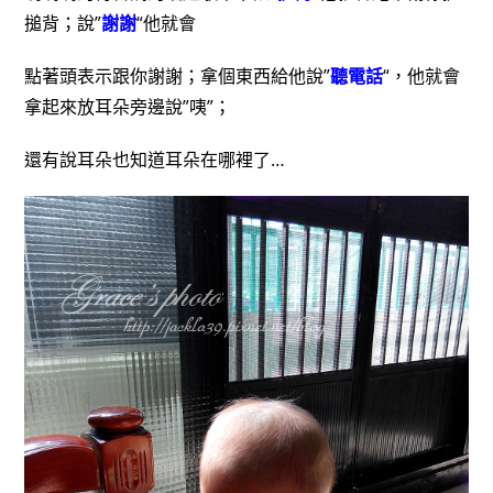
搥背；說”
謝謝
“他就會
點著頭表示跟你謝謝；拿個東西給他說”
聽電話
“，他就會
拿起來放耳朵旁邊說”咦”；
還有說耳朵也知道耳朵在哪裡了…