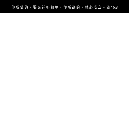
Skip
你 所 做 的 ， 要 交 託 耶 和 華 ， 你 所 謀 的 ， 就 必 成 立 。 箴 16:3
to
content