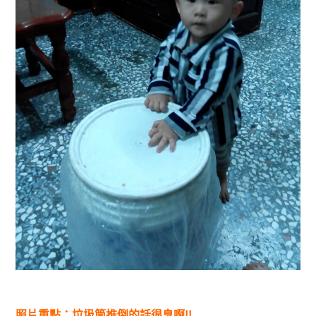
照片重點：垃圾筒推倒的話很臭啊!!