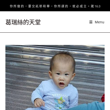
Skip
你 所 做 的 ， 要 交 託 耶 和 華 ， 你 所 謀 的 ， 就 必 成 立 。 箴 16:3
to
content
葛瑞絲的天堂
Menu