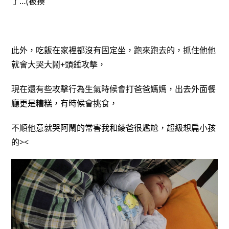
了…(被揍
此外，吃飯在家裡都沒有固定坐，跑來跑去的，抓住他他
就會大哭大鬧+頭錘攻擊，
現在還有些攻擊行為生氣時候會打爸爸媽媽，出去外面餐
廳更是糟糕，有時候會挑食，
不順他意就哭阿鬧的常害我和綾爸很尷尬，超級想扁小孩
的><