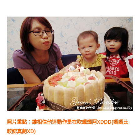
照片重點：誰相信他這動作是在吹蠟燭阿XDDD(媽媽比
較認真齁XD)