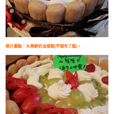
照片重點：水果鮮奶油蛋糕(芋頭布丁餡)。