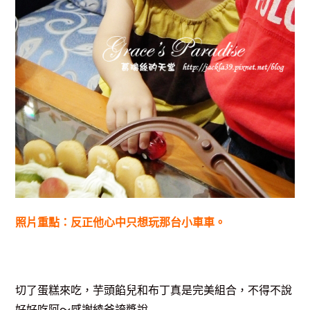
照片重點：反正他心中只想玩那台小車車。
切了蛋糕來吃，芋頭餡兒和布丁真是完美組合，不得不說
好好吃阿～感謝綾爸誇獎說