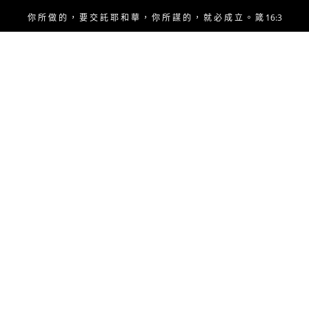
Skip
你 所 做 的 ， 要 交 託 耶 和 華 ， 你 所 謀 的 ， 就 必 成 立 。 箴 16:3
to
content