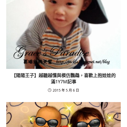
【陽陽王子】越聽越懂與模仿鸚鵡，喜歡上抱娃娃的
滿1Y7M記事
2015 年 5 月 6 日