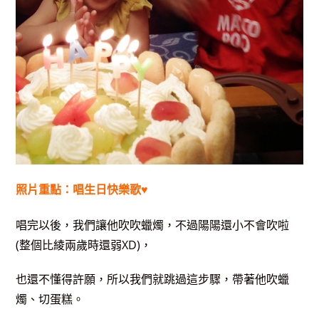
照片重點：唱生日快樂歌♥
唱完以後，我們讓他吹吹蠟燭，不過陽陽還小不會吹啦
(整個比綾兩歲時還弱XD)，
也還不懂得許願，所以我們就跳過這步驟，帶著他吹蠟
燭、切蛋糕。