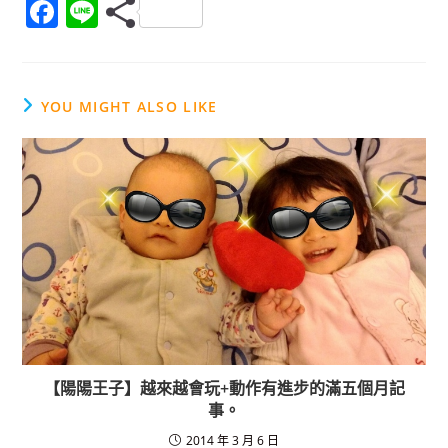
F
Li
a
n
c
e
e
YOU MIGHT ALSO LIKE
b
o
o
k
【陽陽王子】越來越會玩+動作有進步的滿五個月記
事。
2014 年 3 月 6 日