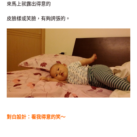
來馬上就露出得意的
皮臉樣或笑臉，有夠誇張的。
對白設計：看我得意的笑～