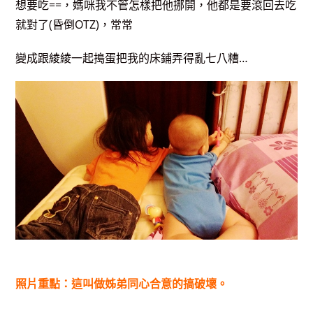
想要吃==，媽咪我不管怎樣把他挪開，他都是要滾回去吃
就對了(昏倒OTZ)，常常
變成跟綾綾一起搗蛋把我的床鋪弄得亂七八糟…
照片重點：這叫做姊弟同心合意的搞破壞。