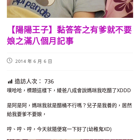
【陽陽王子】黏答答之有爹就不要
娘之滿八個月記事
Post
2014 年 6 月 6 日
published:
造訪人次：
736
噗哈哈，標題這樣下，綾爸八成會說媽咪我吃醋了XDDD
是阿是阿，媽咪我就是醋桶不行嗎？兒子是我養的，居然
給我要爹不要娘，
哼、哼、
哼，今天就隨便寫一下好了(幼稚鬼XD)