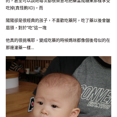
的，甚至可以說她每次都很樂意地把藥當成糖果那樣享受
吃掉(真怪齁XD)，而
陽陽卻是很經典的孩子，不喜歡吃藥阿，吃了藥以後會皺
眉頭，對於”吃”這一塊
他真的很挑嘴耶，變成吃藥的時候媽咪都像個後母似的在
那邊灌藥一樣…