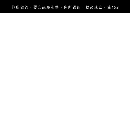
Skip
你 所 做 的 ， 要 交 託 耶 和 華 ， 你 所 謀 的 ， 就 必 成 立 。 箴 16:3
to
content