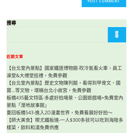
搜尋
搜
尋
近期文章
【台北室內景點】國家鐵道博物館-吹冷氣看火車、員工
澡堂&大禮堂巡禮，免費參觀
【台北室內景點】歷史文物陳列館，看得到甲骨文、國
寶…等文物，堪稱台北小故宮，免費參觀
板橋435藝文特區-多處好拍場景、公園遊戲場+免費室內
景點「溼地故事館」
重回板橋543-進入2D漫畫世界，免費看展好好拍～
【師大美食】喫尤鐵板燒-一人$300多就可以吃到海陸多
樣菜，飲料和湯免費供應