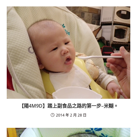
b
o
o
k
【陽4M9D】踏上副食品之路的第一步–米糊。
2014 年 2 月 28 日