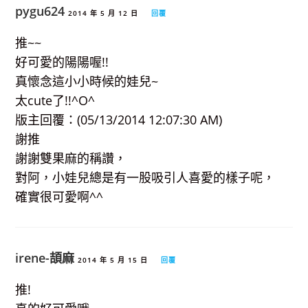
pygu624
2014 年 5 月 12 日
回覆
推~~
好可愛的陽陽喔!!
真懷念這小小時候的娃兒~
太cute了!!^O^
版主回覆：(05/13/2014 12:07:30 AM)
謝推
謝謝雙果麻的稱讚，
對阿，小娃兒總是有一股吸引人喜愛的樣子呢，
確實很可愛啊^^
irene-頡麻
2014 年 5 月 15 日
回覆
推!