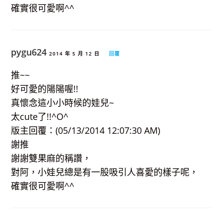
確實很可愛啊^^
pygu624
2014 年 5 月 12 日
回覆
推~~
好可愛的陽陽喔!!
真懷念這小小時候的娃兒~
太cute了!!^O^
版主回覆：(05/13/2014 12:07:30 AM)
謝推
謝謝雙果麻的稱讚，
對阿，小娃兒總是有一股吸引人喜愛的樣子呢，
確實很可愛啊^^