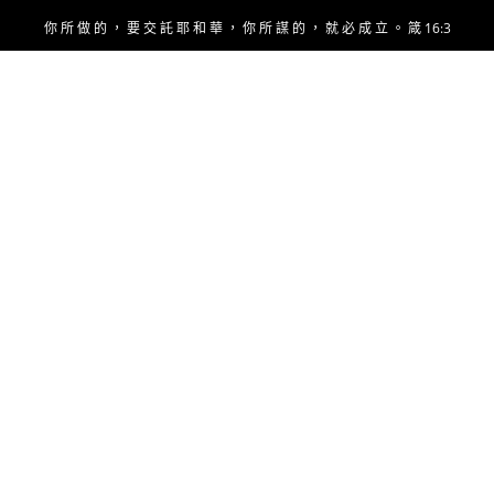
Skip
你 所 做 的 ， 要 交 託 耶 和 華 ， 你 所 謀 的 ， 就 必 成 立 。 箴 16:3
to
content