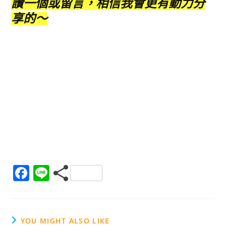
讚一個或留言，相信我會更有動力分
享的～
F
Li
a
n
c
e
e
YOU MIGHT ALSO LIKE