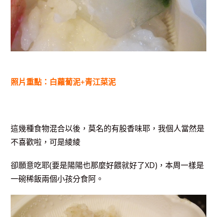
照片重點：白蘿蔔泥+青江菜泥
這幾種食物混合以後，莫名的有股香味耶，我個人當然是
不喜歡啦，可是綾綾
卻願意吃耶(要是陽陽也那麼好餵就好了XD)，本周一樣是
一碗稀飯兩個小孩分食阿。