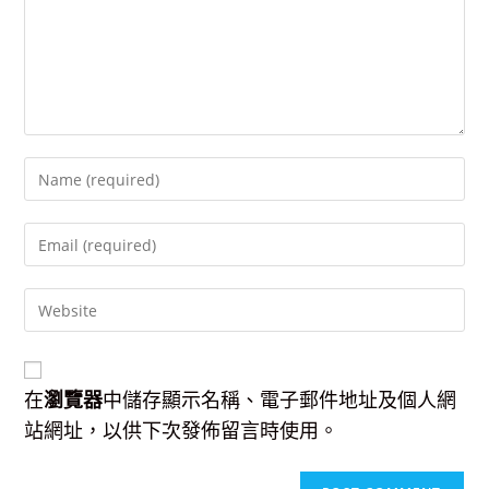
Enter
your
name
Enter
or
your
username
email
to
Enter
address
comment
your
to
website
comment
URL
(optional)
在
瀏覽器
中儲存顯示名稱、電子郵件地址及個人網
站網址，以供下次發佈留言時使用。