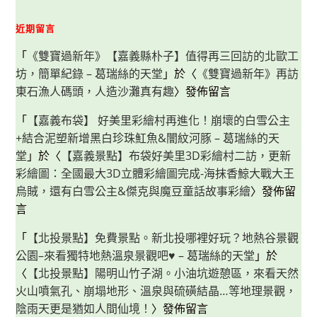
近期留言
「
《雙寶過新年》【嘉義縣朴子】值得再三回訪的北歐工
坊，簡單紀錄 – 葛瑞絲的天堂
」於〈
《雙寶過新年》再訪
東石漁人碼頭，人造沙灘真有趣
〉發佈留言
「
【嘉義布袋】 好美里彩繪村再進化！崩壞的白雪公主
+結合泥塑新增黑白珍珠魟魚&闇紋河豚 – 葛瑞絲的天
堂
」於〈
【嘉義景點】布袋好美里3D彩繪村二訪，更新
彩繪圖：全國最大3D立體彩繪圖完成-海抹香鯨大戰大王
烏賊，還有白雪公主&傑克與魔豆童話故事彩繪
〉發佈留
言
「
【北投景點】免費景點。新北投哪裡好玩？地熱谷景觀
公園–來看獨特地熱溫泉景觀吧♥ – 葛瑞絲的天堂
」於
〈
【北投景點】陽明山竹子湖。小油坑遊憩區，來看天然
火山噴氣孔、崩塌地形、溫泉與硫磺結晶…等地理景觀，
陰雨天更是猶如人間仙境！
〉發佈留言