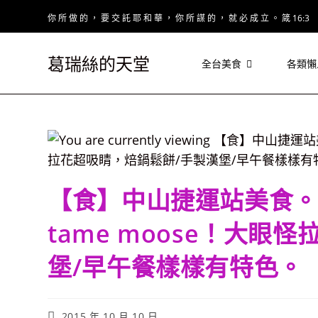
Skip
你 所 做 的 ， 要 交 託 耶 和 華 ， 你 所 謀 的 ， 就 必 成 立 。 箴 16:3
to
content
葛瑞絲的天堂
全台美食
各類懶
【食】中山捷運站美食。
tame moose！大眼
堡/早午餐樣樣有特色。
Post
2015 年 10 月 10 日