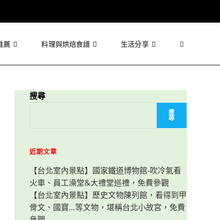
推薦
料理與烘焙食譜
生活分享
Toggle
website
搜尋
搜
尋
search
近期文章
【台北室內景點】國家鐵道博物館-吹冷氣看
火車、員工澡堂&大禮堂巡禮，免費參觀
【台北室內景點】歷史文物陳列館，看得到甲
骨文、國寶…等文物，堪稱台北小故宮，免費
參觀