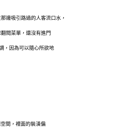
在那邊吸引路過的人客流口水，
您翻閱菜單，還沒有進門
調調，因為可以隨心所欲地
餐廳空間，裡面的裝潢偏