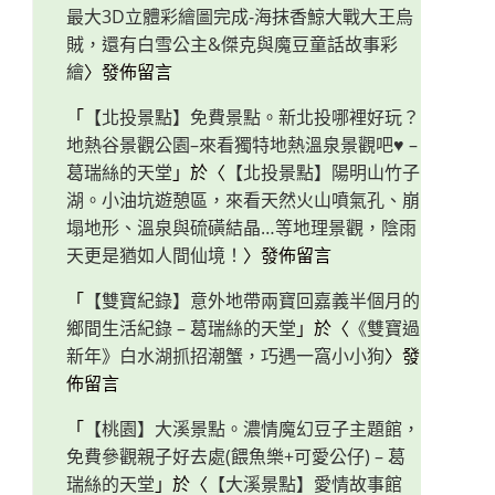
最大3D立體彩繪圖完成-海抹香鯨大戰大王烏
賊，還有白雪公主&傑克與魔豆童話故事彩
繪
〉發佈留言
「
【北投景點】免費景點。新北投哪裡好玩？
地熱谷景觀公園–來看獨特地熱溫泉景觀吧♥ –
葛瑞絲的天堂
」於〈
【北投景點】陽明山竹子
湖。小油坑遊憩區，來看天然火山噴氣孔、崩
塌地形、溫泉與硫磺結晶…等地理景觀，陰雨
天更是猶如人間仙境！
〉發佈留言
「
【雙寶紀錄】意外地帶兩寶回嘉義半個月的
鄉間生活紀錄 – 葛瑞絲的天堂
」於〈
《雙寶過
新年》白水湖抓招潮蟹，巧遇一窩小小狗
〉發
佈留言
「
【桃園】大溪景點。濃情魔幻豆子主題館，
免費參觀親子好去處(餵魚樂+可愛公仔) – 葛
瑞絲的天堂
」於〈
【大溪景點】愛情故事館