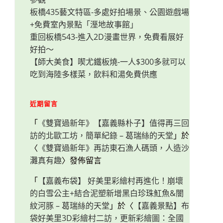
板橋435藝文特區-多處好拍場景、公園遊戲場
+免費室內景點「溼地故事館」
重回板橋543-進入2D漫畫世界，免費看展好
好拍～
【師大美食】喫尤鐵板燒-一人$300多就可以
吃到海陸多樣菜，飲料和湯免費供應
近期留言
「
《雙寶過新年》【嘉義縣朴子】值得再三回
訪的北歐工坊，簡單紀錄 – 葛瑞絲的天堂
」於
〈
《雙寶過新年》再訪東石漁人碼頭，人造沙
灘真有趣
〉發佈留言
「
【嘉義布袋】 好美里彩繪村再進化！崩壞
的白雪公主+結合泥塑新增黑白珍珠魟魚&闇
紋河豚 – 葛瑞絲的天堂
」於〈
【嘉義景點】布
袋好美里3D彩繪村二訪，更新彩繪圖：全國