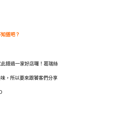
不知道吧？
就此錯過一家好店囉！葛瑞絲
也美味，所以要來跟饕客們分享
D