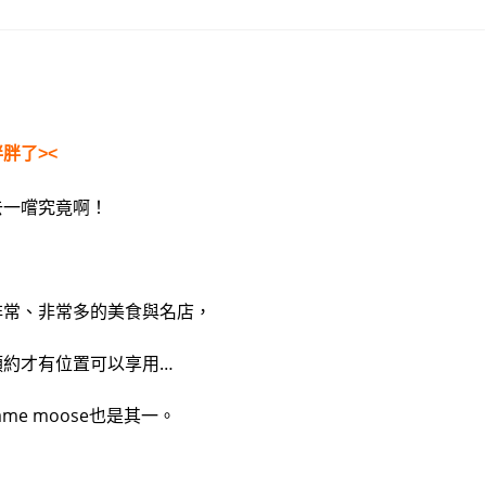
胖了><
去一嚐究竟啊！
非常、非常多的美食與名店，
預約才有位置可以享用…
e moose也是其一。