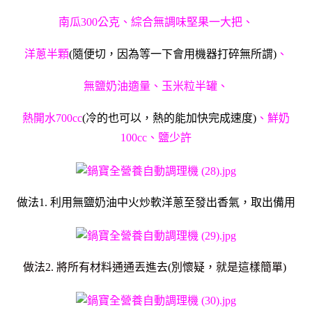
南瓜300公克、綜合無調味堅果一大把、
洋蔥半顆
(隨便切，因為等一下會用機器打碎無所謂)
、
無鹽奶油適量、玉米粒半罐、
熱開水700cc
(冷的也可以，熱的能加快完成速度)
、鮮奶
100cc、鹽少許
做法1. 利用無鹽奶油中火炒軟洋蔥至發出香氣，取出備用
做法2. 將所有材料通通丟進去(別懷疑，就是這樣簡單)