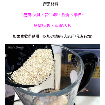
所需材料：
白芝麻8大匙、蒜仁3瓣、香油1/2米杯、
烏醋3大匙、蔭油3大匙
如果喜歡帶點甜可以加砂糖約3大匙(但我沒有加)