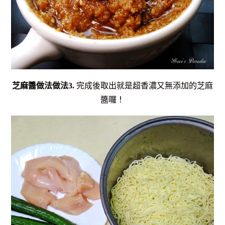
芝麻醬做法
做法3.
完成後取出就是超香濃又無添加的芝麻
醬囉！