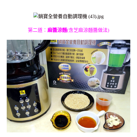
第二道：
麻醬涼麵
(含芝麻涼麵醬做法)