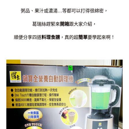
粥品、果汁或濃湯…等都可以打得很綿密，
葛瑞絲趕緊來
開箱
跟大家介紹，
順便分享四道
料理食譜
，真的超
簡單
要學起來啊！