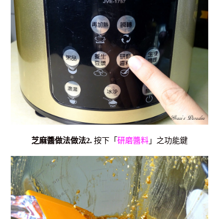
芝麻醬做法
做法2.
按下「
研磨醬料
」之功能鍵