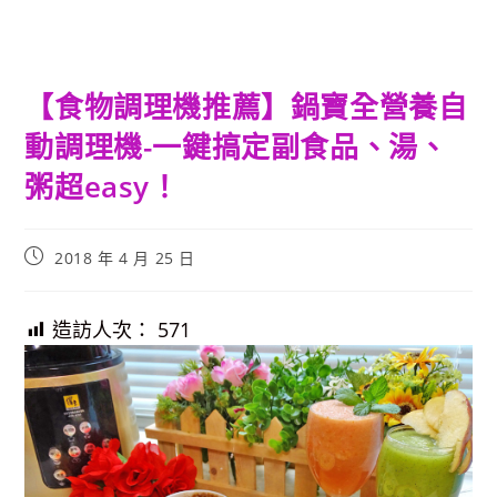
【食物調理機推薦】鍋寶全營養自
動調理機-一鍵搞定副食品、湯、
粥超easy！
Post
2018 年 4 月 25 日
published:
造訪人次：
571