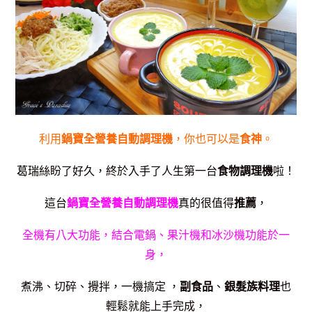
利用
鍋寶全營養自動調理機
，你也可以是
食神
。
葛瑞絲盼了好久，終於入手了人生第一台
食物調理機
啦！
這台
鍋寶全營養自動調理機
真的很值得
推薦
，
全機有八大功能，結合電鍋、果汁機和冰沙機功能於一
身，
煮沸、切碎、攪拌，一機搞定
，
副食品
、
銀髮族料理
也
輕鬆就能上手完成，