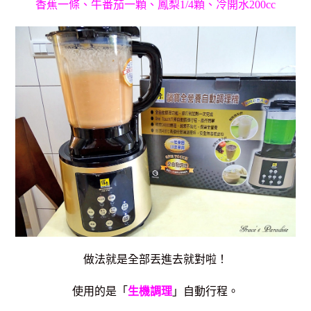
香蕉一條、牛番茄一顆、鳳梨1/4顆、冷開水200cc
做法就是全部丟進去就對啦！
使用的是「
生機調理
」自動行程。