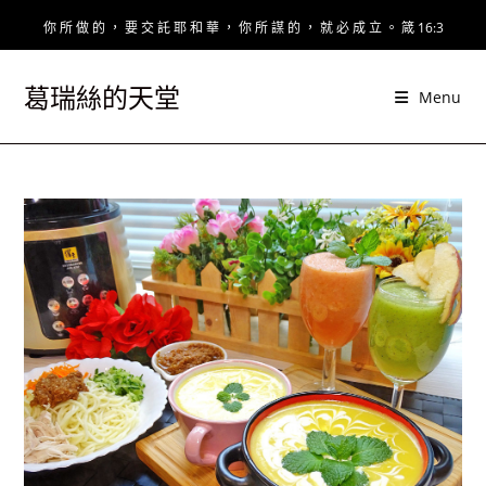
Skip
你 所 做 的 ， 要 交 託 耶 和 華 ， 你 所 謀 的 ， 就 必 成 立 。 箴 16:3
to
content
葛瑞絲的天堂
Menu