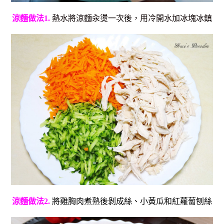
涼麵做法1.
熱水將涼麵汆燙一次後，用冷開水加冰塊冰鎮
涼麵做法2.
將雞胸肉煮熟後剝成絲、小黃瓜和紅蘿蔔刨絲