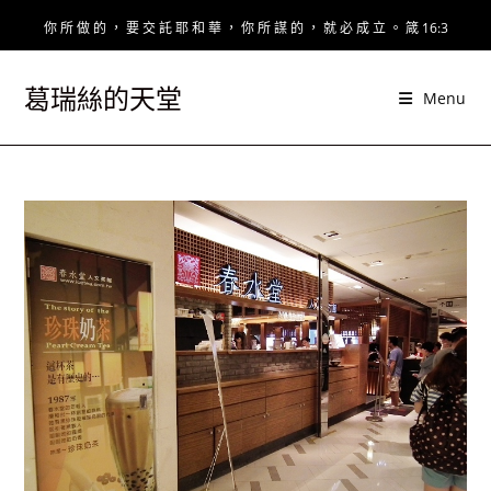
Skip
你 所 做 的 ， 要 交 託 耶 和 華 ， 你 所 謀 的 ， 就 必 成 立 。 箴 16:3
to
content
葛瑞絲的天堂
Menu