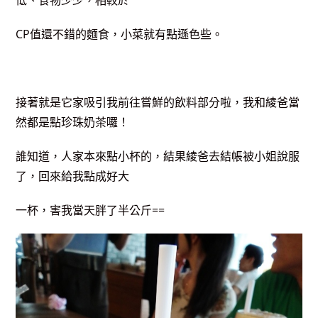
低、食物少少，相較於
CP值還不錯的麵食，小菜就有點遜色些。
接著就是它家吸引我前往嘗鮮的飲料部分啦，我和綾爸當
然都是點珍珠奶茶囉！
誰知道，人家本來點小杯的，結果綾爸去結帳被小姐說服
了，回來給我點成好大
一杯，害我當天胖了半公斤==