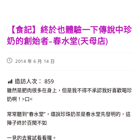
【食記】終於也體驗一下傳說中珍
奶的創始者–春水堂(天母店)
Post
2014 年 6 月 14 日
published:
造訪人次：
859
雖然是肥肉很多在身上，但是我不得不承認我好喜歡喝珍
奶啊！>口<
常常聽到”春水堂”，還說珍珠奶茶是春水堂先發明的，這
陣子終於百聞不如
一見的去嘗試看看囉。