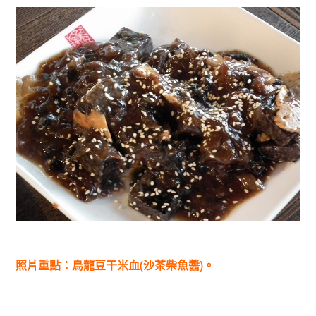
照片重點：烏龍豆干米血(沙茶柴魚醬)。