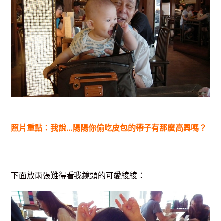
照片重點：我說…陽陽你偷吃皮包的帶子有那麼高興嗎？
下面放兩張難得看我鏡頭的可愛綾綾：