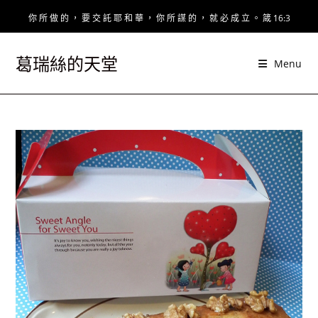
Skip
你 所 做 的 ， 要 交 託 耶 和 華 ， 你 所 謀 的 ， 就 必 成 立 。 箴 16:3
to
content
葛瑞絲的天堂
Menu