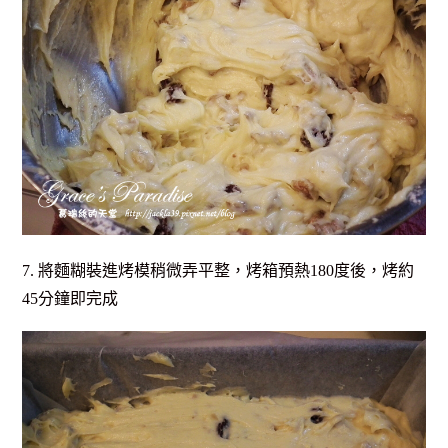
7. 將麵糊裝進烤模稍微弄平整，烤箱預熱180度後，烤約
45分鐘即完成