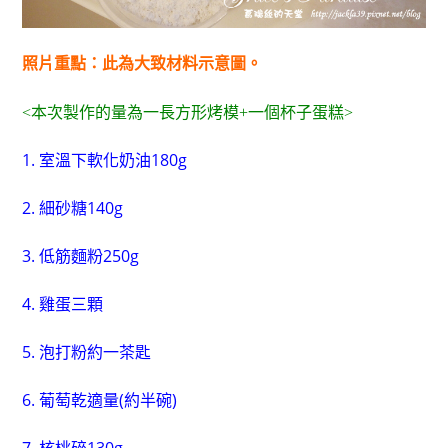
照片重點：此為大致材料示意圖。
<本次製作的量為一長方形烤模+一個杯子蛋糕>
1. 室溫下軟化奶油180g
2. 細砂糖140g
3. 低筋麵粉250g
4. 雞蛋三顆
5. 泡打粉約一茶匙
6. 葡萄乾適量(約半碗)
7. 核桃碎130g