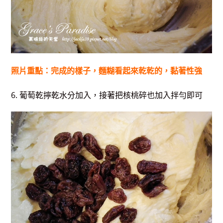
照片重點：完成的樣子，麵糊看起來乾乾的，黏著性強
6. 葡萄乾擰乾水分加入，接著把核桃碎也加入拌勻即可