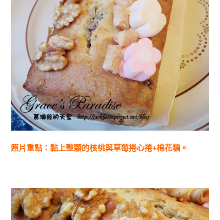
照片重點：黏上整顆的核桃與草莓捲心捲+棉花糖。