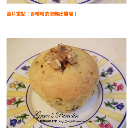
照片重點：香噴噴的蛋糕出爐囉！