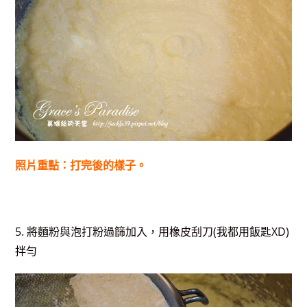
照片重點：打完後的樣子。
5. 將麵粉與泡打粉過篩加入，用橡皮刮刀(我都用飯匙XD)
拌勻