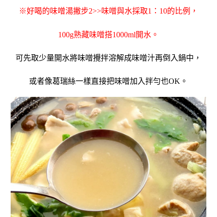
※
好喝的味噌湯撇步2>>味噌與水採取1：10的比例，
100g熟藏味噌搭1000ml開水。
可先取少量開水將味噌攪拌溶解成味噌汁再倒入鍋中，
或者像葛瑞絲一樣直接把味噌加入拌勻也OK。