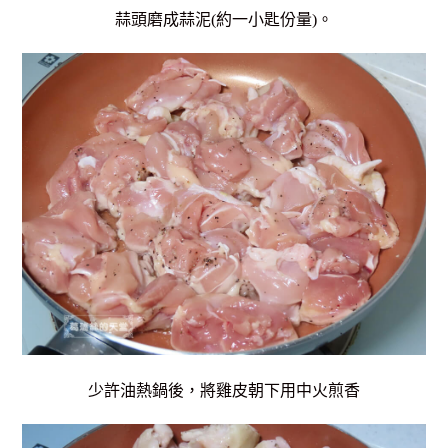
蒜頭磨成蒜泥(約一小匙份量)。
少許油熱鍋後，將雞皮朝下用中火煎香