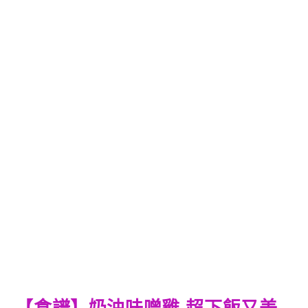
【食譜】奶油味噌雞-超下飯又美