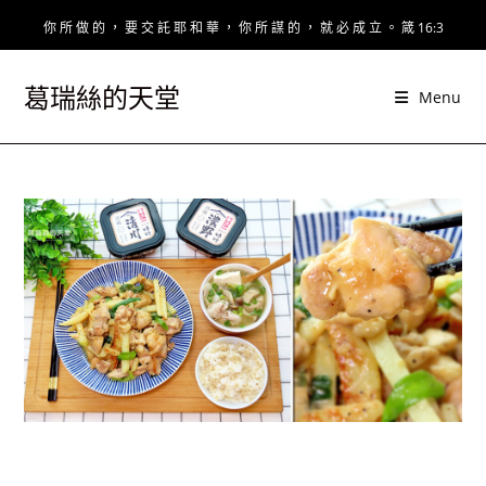
Skip
你 所 做 的 ， 要 交 託 耶 和 華 ， 你 所 謀 的 ， 就 必 成 立 。 箴 16:3
to
content
葛瑞絲的天堂
Menu