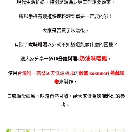
現代生活忙碌，特別是媽媽要顧工作還要顧家，
所以手邊有幾道
快速料理
菜單是一定要的啦！
大家是否買了味噌後，
有除了煮
味噌湯
以外就不知道還能做什麼的困擾？
奶油味噌雞
跟大家分享一道
10分鐘料理
–
，
使用
台灣唯一完整60天低溫熟成
的
穀盛 kokumori 熟藏味
噌
來製作，
口感順滑細緻、味道自然甘醇，
給大家做為
味噌料理
的參
考。