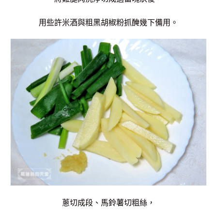
用些許米酒與粗黑胡椒粉抓醃幾下備用。
蔥切成段、馬鈴薯切粗絲，