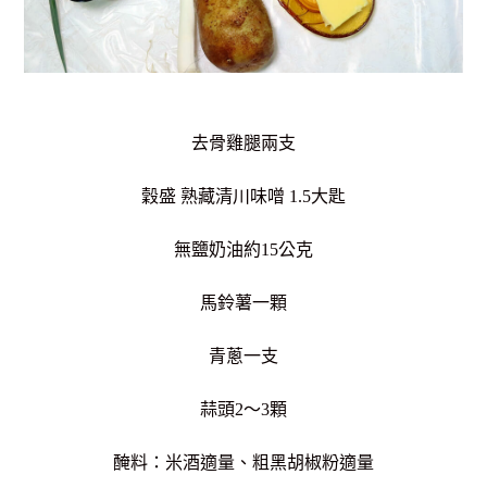
去骨雞腿兩支
穀盛 熟藏清川味噌 1.5大匙
無鹽奶油約15公克
馬鈴薯一顆
青蔥一支
蒜頭2～3顆
醃料：米酒適量、粗黑胡椒粉適量