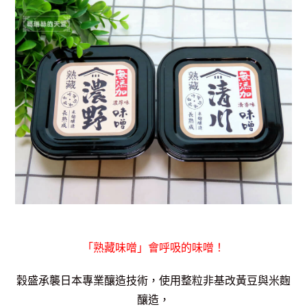
「熟藏味噌」會呼吸的味噌！
穀盛承襲日本專業釀造技術，使用整粒非基改黃豆與米麴
釀造，