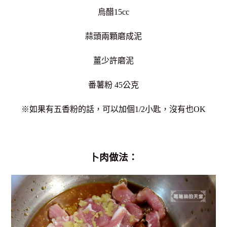
烏醋15cc
蒜頭兩顆磨成泥
薑少許磨泥
番薯粉 45公克
※如果有五香粉的話，可以加個1/2小匙，沒有也OK
卜肉做法：