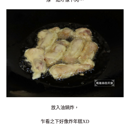
放入油鍋炸，
乍看之下好像炸年糕XD