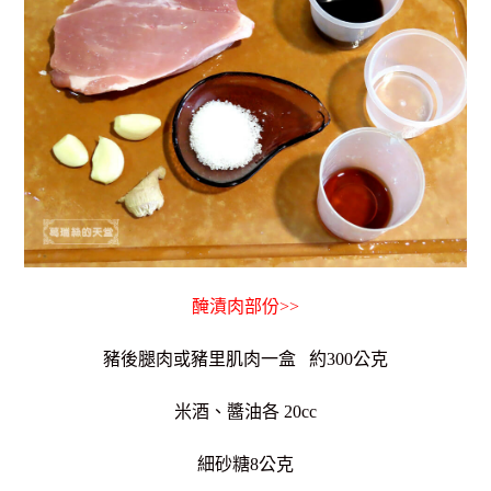
醃漬肉部份>>
豬後腿肉或豬里肌肉一盒 約300公克
米酒、醬油各 20cc
細砂糖8公克