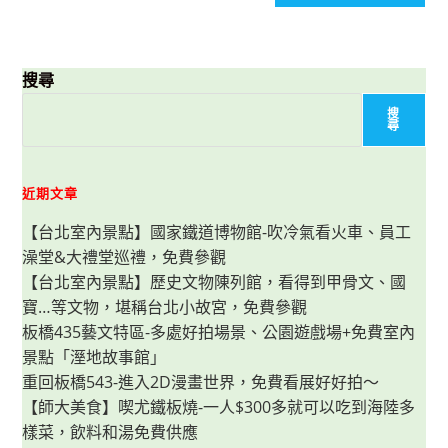
搜尋
搜
尋
近期文章
【台北室內景點】國家鐵道博物館-吹冷氣看火車、員工
澡堂&大禮堂巡禮，免費參觀
【台北室內景點】歷史文物陳列館，看得到甲骨文、國
寶…等文物，堪稱台北小故宮，免費參觀
板橋435藝文特區-多處好拍場景、公園遊戲場+免費室內
景點「溼地故事館」
重回板橋543-進入2D漫畫世界，免費看展好好拍～
【師大美食】喫尤鐵板燒-一人$300多就可以吃到海陸多
樣菜，飲料和湯免費供應