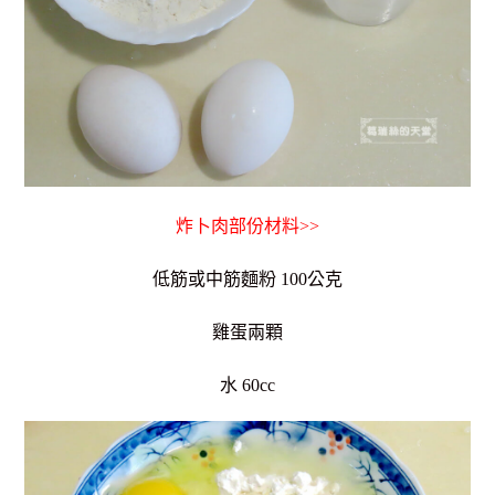
炸卜肉部份材料>>
低筋或中筋麵粉 100公克
雞蛋兩顆
水 60cc