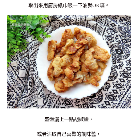
取出來用廚房紙巾吸一下油就OK囉。
盛盤灑上一點胡椒鹽，
或者沾取自己喜歡的調味醬，