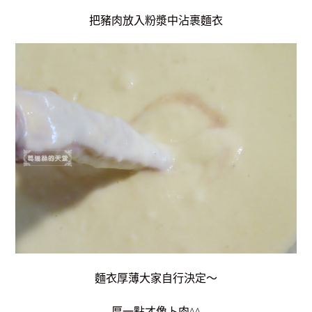
把豬肉放入粉漿中沾裹麵衣
麵衣厚薄大家自行決定～
厚一點才像卜肉^^