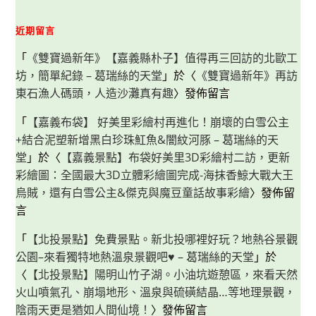
近期留言
「
《雙寶過新年》【嘉義縣朴子】值得再三回訪的北歐工
坊，簡單紀錄 – 葛瑞絲的天堂
」於〈
《雙寶過新年》再訪
東石漁人碼頭，人造沙灘真有趣
〉發佈留言
「
【嘉義布袋】 好美里彩繪村再進化！崩壞的白雪公主
+結合泥塑新增黑白珍珠魟魚&闇紋河豚 – 葛瑞絲的天
堂
」於〈
【嘉義景點】布袋好美里3D彩繪村二訪，更新
彩繪圖：全國最大3D立體彩繪圖完成-海抹香鯨大戰大王
烏賊，還有白雪公主&傑克與魔豆童話故事彩繪
〉發佈留
言
「
【北投景點】免費景點。新北投哪裡好玩？地熱谷景觀
公園–來看獨特地熱溫泉景觀吧♥ – 葛瑞絲的天堂
」於
〈
【北投景點】陽明山竹子湖。小油坑遊憩區，來看天然
火山噴氣孔、崩塌地形、溫泉與硫磺結晶…等地理景觀，
陰雨天更是猶如人間仙境！
〉發佈留言