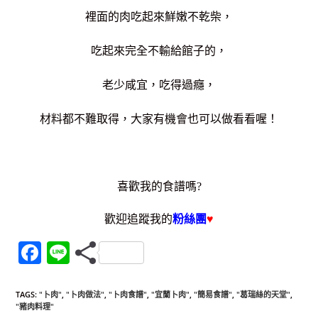
裡面的肉吃起來鮮嫩不乾柴，
吃起來完全不輸給館子的，
老少咸宜，吃得過癮，
材料都不難取得，大家有機會也可以做看看喔！
喜歡我的食譜嗎?
歡迎追蹤我的
粉絲團
♥
F
Li
a
n
c
e
TAGS
:
"卜肉"
,
"卜肉做法"
,
"卜肉食譜"
,
"宜蘭卜肉"
,
"簡易食譜"
,
"葛瑞絲的天堂"
,
"豬肉料理"