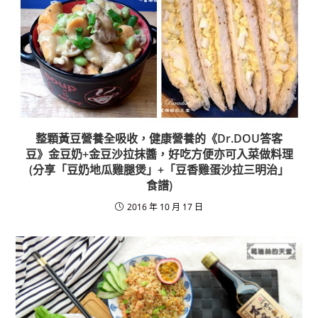
整顆黃豆營養全吸收，健康營養的《Dr.DOU答客
豆》金豆奶+金豆沙拉抹醬，好吃方便亦可入菜做料理
(分享「豆奶地瓜雞腿煲」+「豆香雞蛋沙拉三明治」
食譜)
2016 年 10 月 17 日