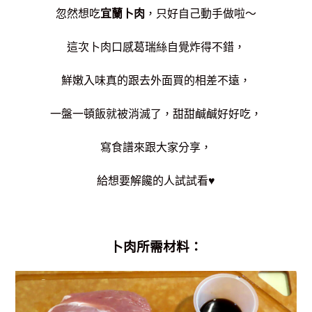
忽然想吃
宜蘭卜肉
，只好自己動手做啦～
這次卜肉口感葛瑞絲自覺炸得不錯，
鮮嫩入味真的跟去外面買的相差不遠，
一盤一頓飯就被消滅了，甜甜鹹鹹好好吃，
寫食譜來跟大家分享，
給想要解饞的人試試看♥
卜肉所需材料：