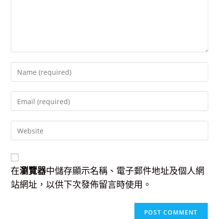
Enter
your
name
Enter
or
your
username
email
to
Enter
address
comment
your
to
website
comment
URL
(optional)
在
瀏覽器
中儲存顯示名稱、電子郵件地址及個人網
站網址，以供下次發佈留言時使用。