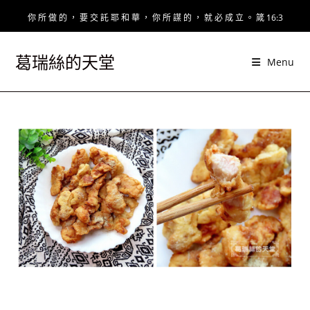
Skip
你 所 做 的 ， 要 交 託 耶 和 華 ， 你 所 謀 的 ， 就 必 成 立 。 箴 16:3
to
content
葛瑞絲的天堂
Menu