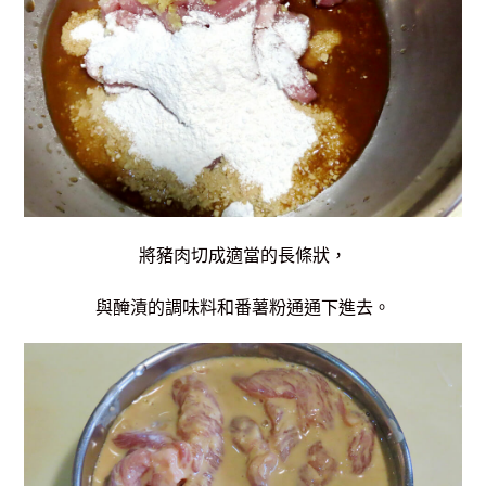
將豬肉切成適當的長條狀，
與醃漬的調味料和番薯粉通通下進去。