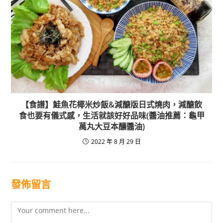
【食譜】鮭魚花椰米炒飯&減醣版日式燒肉，減醣飲
食也要有儀式感，生活就該好好品味(醬油推薦：龜甲
萬丸大豆本釀醬油)
2022 年 8 月 29 日
發佈留言
Comment