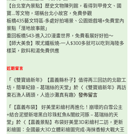
【台北室內景點】歷史文物陳列館，看得到甲骨文、國
寶…等文物，堪稱台北小故宮，免費參觀
板橋435藝文特區-多處好拍場景、公園遊戲場+免費室內
景點「溼地故事館」
重回板橋543-進入2D漫畫世界，免費看展好好拍～
【師大美食】喫尤鐵板燒-一人$300多就可以吃到海陸多
樣菜，飲料和湯免費供應
近期留言
「
《雙寶過新年》【嘉義縣朴子】值得再三回訪的北歐工
坊，簡單紀錄 – 葛瑞絲的天堂
」於〈
《雙寶過新年》再訪
東石漁人碼頭，人造沙灘真有趣
〉發佈留言
「
【嘉義布袋】 好美里彩繪村再進化！崩壞的白雪公主
+結合泥塑新增黑白珍珠魟魚&闇紋河豚 – 葛瑞絲的天
堂
」於〈
【嘉義景點】布袋好美里3D彩繪村二訪，更新
彩繪圖：全國最大3D立體彩繪圖完成-海抹香鯨大戰大王