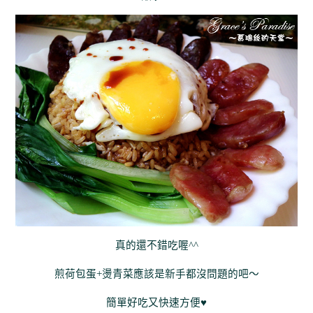
真的還不錯吃喔^^
煎荷包蛋+燙青菜應該是新手都沒問題的吧～
簡單好吃又快速方便♥