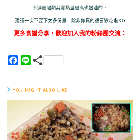
不過臘腸類其實熱量很高也蠻油的，
建議一次不要下太多份量，除非你真的很喜歡吃啦XD
更多食譜
分享，歡迎加入我的粉絲團交流：
F
Li
a
n
c
e
e
YOU MIGHT ALSO LIKE
b
o
o
k