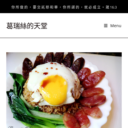
Skip
你 所 做 的 ， 要 交 託 耶 和 華 ， 你 所 謀 的 ， 就 必 成 立 。 箴 16:3
to
content
葛瑞絲的天堂
Menu