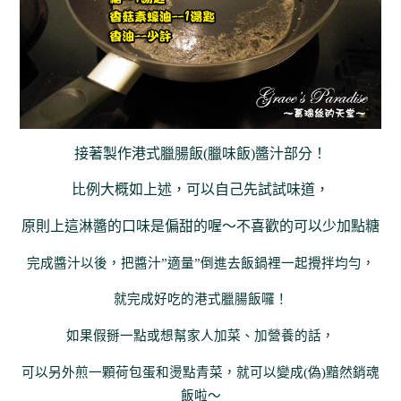
接著製作港式臘腸飯(臘味飯)醬汁部分！
比例大概如上述，可以自己先試試味道，
原則上這淋醬的口味是偏甜的喔～不喜歡的可以少加點糖
完成醬汁以後，把醬汁”適量”倒進去飯鍋裡一起攪拌均勻，
就完成好吃的港式臘腸飯囉！
如果假掰一點或想幫家人加菜、加營養的話，
可以另外煎一顆荷包蛋和燙點青菜，就可以變成(偽)黯然銷魂
飯啦～