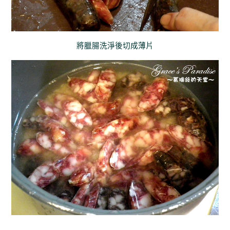
將臘腸洗淨後切成薄片