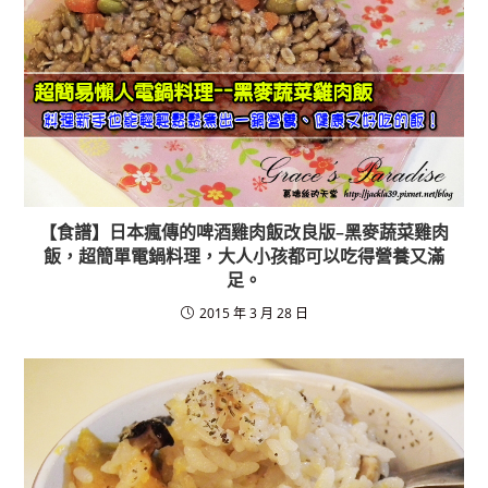
【食譜】日本瘋傳的啤酒雞肉飯改良版–黑麥蔬菜雞肉
飯，超簡單電鍋料理，大人小孩都可以吃得營養又滿
足。
2015 年 3 月 28 日