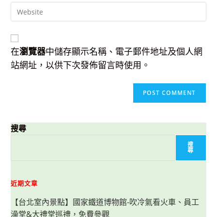
to
Enter
address
comment
your
to
website
comment
URL
(optional)
在
瀏覽器
中儲存顯示名稱、電子郵件地址及個人網
站網址，以供下次發佈留言時使用。
搜尋
搜
尋
近期文章
【台北室內景點】國家鐵道博物館-吹冷氣看火車、員工
澡堂&大禮堂巡禮，免費參觀