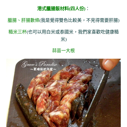
港式臘腸飯材料(四人份)
：
臘腸、肝腸數條
(我是覺得雙色比較美，不見得需要肝腸)
糙米三杯
(也可以用白米或泰國米，我們家喜歡吃健康糙
米)
蒜苗一大根