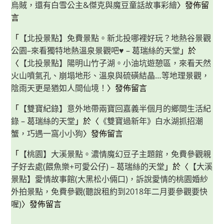
烏賊，還有白雪公主&傑克與魔豆童話故事彩繪
〉發佈留
言
「
【北投景點】免費景點。新北投哪裡好玩？地熱谷景觀
公園–來看獨特地熱溫泉景觀吧♥ – 葛瑞絲的天堂
」於
〈
【北投景點】陽明山竹子湖。小油坑遊憩區，來看天然
火山噴氣孔、崩塌地形、溫泉與硫磺結晶…等地理景觀，
陰雨天更是猶如人間仙境！
〉發佈留言
「
【雙寶紀錄】意外地帶兩寶回嘉義半個月的鄉間生活紀
錄 – 葛瑞絲的天堂
」於〈
《雙寶過新年》白水湖抓招潮
蟹，巧遇一窩小小狗
〉發佈留言
「
【桃園】大溪景點。濃情魔幻豆子主題館，免費參觀親
子好去處(餵魚樂+可愛公仔) – 葛瑞絲的天堂
」於〈
【大溪
景點】愛情故事館(大黑松小倆口)，訴說愛情的桃園婚紗
外拍景點，免費參觀(聽說租約到2018年二月要參觀要快
喔)
〉發佈留言