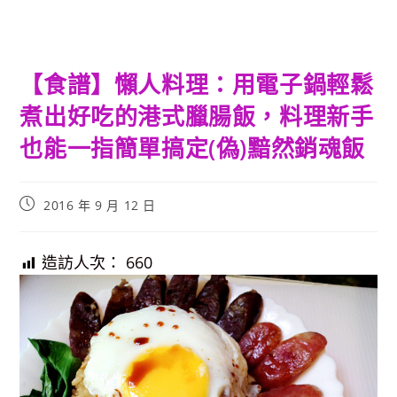
【食譜】懶人料理：用電子鍋輕鬆
煮出好吃的港式臘腸飯，料理新手
也能一指簡單搞定(偽)黯然銷魂飯
Post
2016 年 9 月 12 日
published:
造訪人次：
660