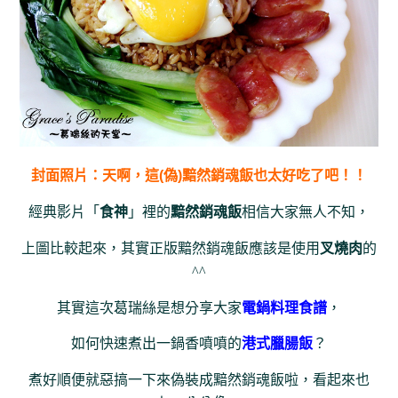
封面照片：天啊，這(偽)黯然銷魂飯也太好吃了吧！！
經典影片「
食神
」裡的
黯然銷魂飯
相信大家無人不知，
上圖比較起來，其實正版黯然銷魂飯應該是使用
叉燒肉
的
^^
其實
這次葛瑞絲是想分享大家
電鍋料理食譜
，
如何快速煮出一鍋香噴噴的
港式臘腸飯
？
煮好順便就惡搞一下來偽裝成黯然銷魂飯啦，看起來也