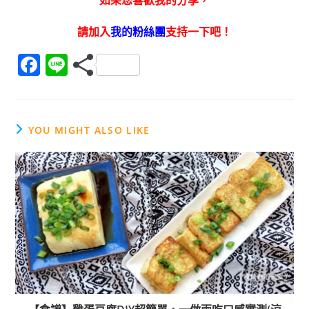
如果您喜歡我的分享，
請加入
我的粉絲團
支持一下吧！
F
Li
a
n
c
e
e
YOU MIGHT ALSO LIKE
b
o
o
k