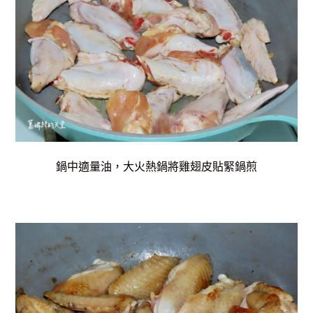
鍋中適量油，大火熱鍋將雞翅皮貼緊鍋煎