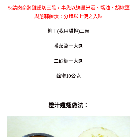
※請肉商將雞翅切三段，事先以適量米酒、醬油、胡椒鹽
與蔥蒜醃漬15分鐘以上使之入味
柳丁(我用甜橙)三顆
番茄醬一大匙
二砂糖一大匙
蜂蜜10公克
橙汁雞翅做法：