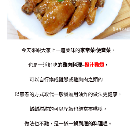
今天來跟大家上一道美味的
家常菜
/
便當菜
，
也是一道好吃的
雞肉料理
–
橙汁雞翅
，
可以自行換成雞腿或雞胸肉之類的…
以煎煮的方式取代一般餐廳用油炸的做法更健康，
鹹鹹甜甜的可以配飯也能當零嘴啃，
做法也不難，是一道
一鍋到底的料理
喔。