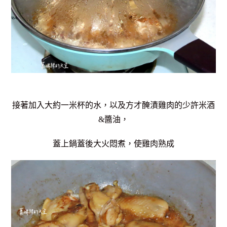
接著加入大約一米杯的水，以及方才醃漬雞肉的少許米酒
&醬油，
蓋上鍋蓋後大火悶煮，使雞肉熟成