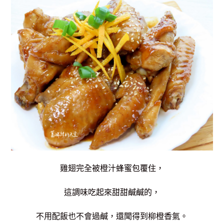
雞翅完全被橙汁蜂蜜包覆住，
這調味吃起來甜甜鹹鹹的，
不用配飯也不會過鹹，還聞得到柳橙香氣。