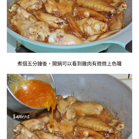
煮個五分鐘後，開鍋可以看到雞肉有微微上色囉