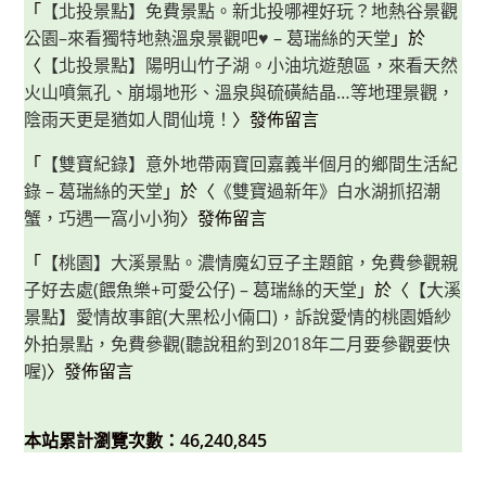
「
【北投景點】免費景點。新北投哪裡好玩？地熱谷景觀
公園–來看獨特地熱溫泉景觀吧♥ – 葛瑞絲的天堂
」於
〈
【北投景點】陽明山竹子湖。小油坑遊憩區，來看天然
火山噴氣孔、崩塌地形、溫泉與硫磺結晶…等地理景觀，
陰雨天更是猶如人間仙境！
〉發佈留言
「
【雙寶紀錄】意外地帶兩寶回嘉義半個月的鄉間生活紀
錄 – 葛瑞絲的天堂
」於〈
《雙寶過新年》白水湖抓招潮
蟹，巧遇一窩小小狗
〉發佈留言
「
【桃園】大溪景點。濃情魔幻豆子主題館，免費參觀親
子好去處(餵魚樂+可愛公仔) – 葛瑞絲的天堂
」於〈
【大溪
景點】愛情故事館(大黑松小倆口)，訴說愛情的桃園婚紗
外拍景點，免費參觀(聽說租約到2018年二月要參觀要快
喔)
〉發佈留言
本站累計瀏覽次數：46,240,845