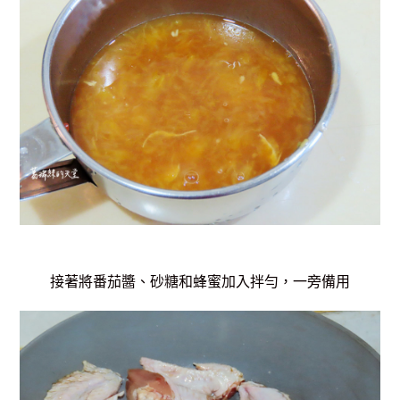
接著將番茄醬、砂糖和蜂蜜加入拌勻，一旁備用