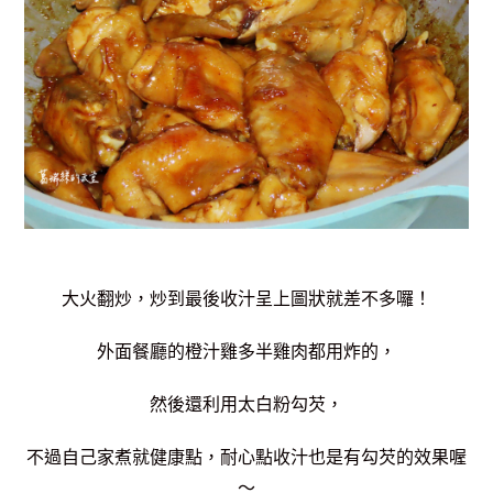
大火翻炒，炒到最後收汁呈上圖狀就差不多囉！
外面餐廳的橙汁雞多半雞肉都用炸的，
然後還利用太白粉勾芡，
不過自己家煮就健康點，耐心點收汁也是有勾芡的效果喔
～