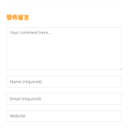
發佈留言
Comment
Enter
your
name
Enter
or
your
username
email
to
Enter
address
comment
your
to
website
comment