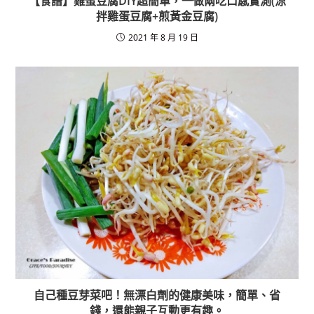
【食譜】雞蛋豆腐DIY超簡單，一做兩吃口感實測(涼
拌雞蛋豆腐+煎黃金豆腐)
2021 年 8 月 19 日
自己種豆芽菜吧！無漂白劑的健康美味，簡單、省
錢，還能親子互動更有趣。