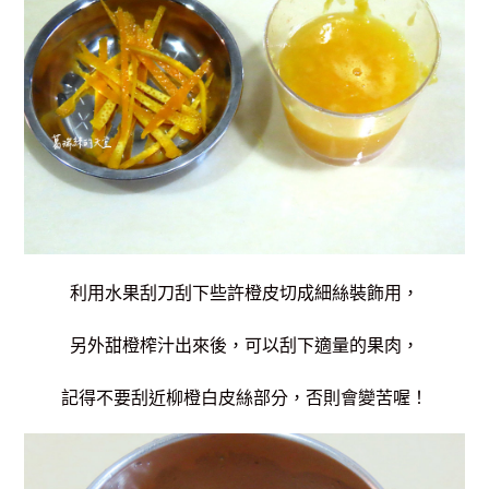
利用水果刮刀刮下些許橙皮切成細絲裝飾用，
另外甜橙榨汁出來後，可以刮下適量的果肉，
記得不要刮近柳橙白皮絲部分，否則會變苦喔！