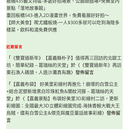
板橋435藝文特區-多處好拍場景、公園遊戲場+免費室內
景點「溼地故事館」
重回板橋543-進入2D漫畫世界，免費看展好好拍～
【師大美食】喫尤鐵板燒-一人$300多就可以吃到海陸多
樣菜，飲料和湯免費供應
近期留言
「
《雙寶過新年》【嘉義縣朴子】值得再三回訪的北歐工
坊，簡單紀錄 – 葛瑞絲的天堂
」於〈
《雙寶過新年》再訪
東石漁人碼頭，人造沙灘真有趣
〉發佈留言
「
【嘉義布袋】 好美里彩繪村再進化！崩壞的白雪公主
+結合泥塑新增黑白珍珠魟魚&闇紋河豚 – 葛瑞絲的天
堂
」於〈
【嘉義景點】布袋好美里3D彩繪村二訪，更新
彩繪圖：全國最大3D立體彩繪圖完成-海抹香鯨大戰大王
烏賊，還有白雪公主&傑克與魔豆童話故事彩繪
〉發佈留
言