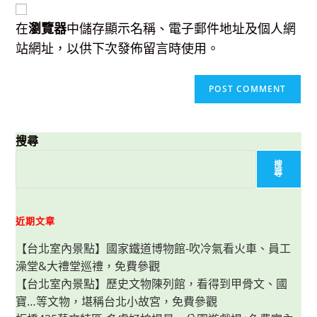
URL
(optional)
在
瀏覽器
中儲存顯示名稱、電子郵件地址及個人網
站網址，以供下次發佈留言時使用。
搜尋
搜
尋
近期文章
【台北室內景點】國家鐵道博物館-吹冷氣看火車、員工
澡堂&大禮堂巡禮，免費參觀
【台北室內景點】歷史文物陳列館，看得到甲骨文、國
寶…等文物，堪稱台北小故宮，免費參觀