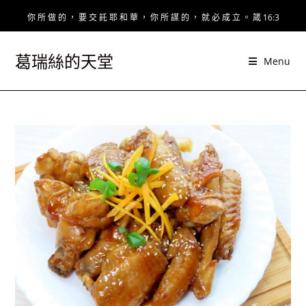
Skip
你 所 做 的 ， 要 交 託 耶 和 華 ， 你 所 謀 的 ， 就 必 成 立 。 箴 16:3
to
content
葛瑞絲的天堂
Menu